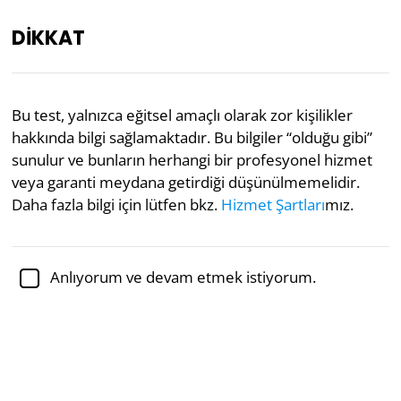
DİKKAT
TR
Bu test, yalnızca eğitsel amaçlı olarak zor kişilikler
hakkında bilgi sağlamaktadır. Bu bilgiler “olduğu gibi”
Akademik olarak incelenmiştir:
Dr. Jennifer Schulz,
Ph.D.,
psikoloji doçenti
sunulur ve bunların herhangi bir profesyonel hizmet
veya garanti meydana getirdiği düşünülmemelidir.
Ruh Sağlığı
Psikoloji
Daha fazla bilgi için lütfen bkz.
Hizmet Şartları
mız.
Zor Kişilik Testi
Anlıyorum ve devam etmek istiyorum.
Dünya kültürlerinin çoğu, geçinmesi zor olan
insanları tanımlayan ifadelere sahiptir. Georgia
Üniversitesinden Chelsea Sleep ve diğerleri, artık zor
bir kişiyi meydana getiren yedi unsuru bilimsel
olarak ölçebildiklerini düşünüyorlar.