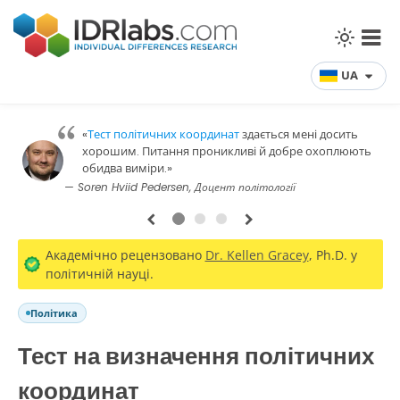
UA
«
Тест політичних координат
здається мені досить
хорошим. Питання проникливі й добре охоплюють
обидва виміри.»
— Soren Hviid Pedersen, Доцент політології
1
2
3
Академічно рецензовано
Dr. Kellen Gracey
, Ph.D. у
політичній науці.
Політика
Тест на визначення політичних
координат