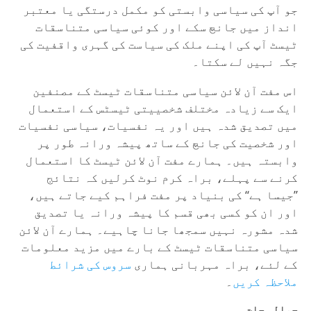
جو آپ کی سیاسی وابستی کو مکمل درستگی یا معتبر
انداز میں جانچ سکے اور کوئی سیاسی متناسقات
ٹیسٹ آپ کی اپنے ملک کی سیاست کی گہری واقفیت کی
جگہ نہیں لے سکتا۔
اس مفت آن لائن سیاسی متناسقات ٹیسٹ کے مصنفین
ایک سے زیادہ مختلف شخصییتی ٹیسٹس کے استعمال
میں تصدیق شدہ ہیں اور یہ نفسیات، سیاسی نفسیات
اور شخصیت کی جانچ کے ساتھ پیشہ ورانہ طور پر
وابستہ ہیں۔ ہمارے مفت آن لائن ٹیسٹ کا استعمال
کرنے سے پہلے، براہ کرم نوٹ کرلیں کہ نتائج
’’جیسا ہے‘‘ کی بنیاد پر مفت فراہم کیے جاتے ہیں،
اور ان کو کسی بھی قسم کا پیشہ ورانہ یا تصدیق
شدہ مشورہ نہیں سمجھا جانا چاہیے۔ ہمارے آن لائن
سیاسی متناسقات ٹیسٹ کے بارے میں مزید معلومات
کے لئے، براہ مہربانی ہماری
سروس کی شرائط
ملاحظہ کریں
۔
حوالہ جات