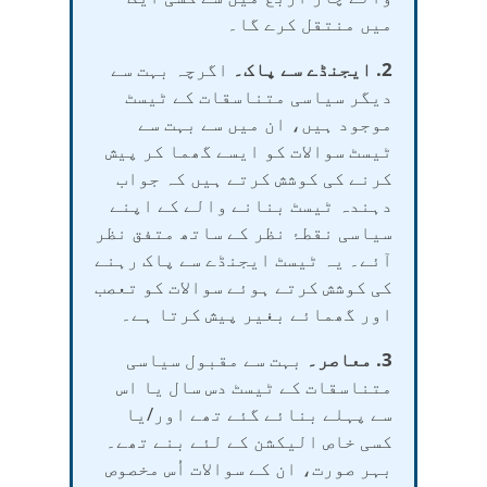
میں منتقل کرے گا۔
2. ایجنڈے سے پاک۔
اگرچہ بہت سے
دیگر سیاسی متناسقات کے ٹیسٹ
موجود ہیں، ان میں سے بہت سے
ٹیسٹ سوالات کو ایسے گھما کر پیش
کرنے کی کوشش کرتے ہیں کہ جواب
دہندہ ٹیسٹ بنانے والے کے اپنے
سیاسی نقطۂ نظر کے ساتھ متفق نظر
آئے۔ یہ ٹیسٹ ایجنڈے سے پاک رہنے
کی کوشش کرتے ہوئے سوالات کو تعصب
اور گھمائے بغیر پیش کرتا ہے۔
3. معاصر۔
بہت سے مقبول سیاسی
متناسقات کے ٹیسٹ دس سال یا اس
سے پہلے بنائے گئے تھے اور/یا
کسی خاص الیکشن کے لئے بنے تھے۔
بہر صورت، ان کے سوالات اُس مخصوص