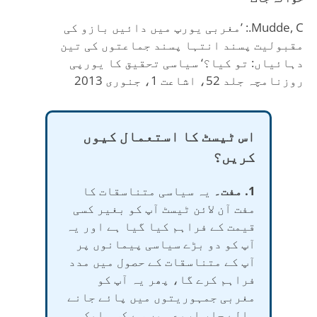
Mudde, C.: ’مغربی یورپ میں دائیں بازو کی
مقبولیت پسند انتہا پسند جماعتوں کی تین
دہائیاں: تو کیا؟‘ سیاسی تحقیق کا یورپی
روزنامچہ جلد 52، اشاعت 1، جنوری 2013
اس ٹیسٹ کا استعمال کیوں
کریں؟
1. مفت۔
یہ سیاسی متناسقات کا
مفت آن لائن ٹیسٹ آپ کو بغیر کسی
قیمت کے فراہم کیا گیا ہے اور یہ
آپ کو دو بڑے سیاسی پیمانوں پر
آپ کے متناسقات کے حصول میں مدد
فراہم کرے گا، پھر یہ آپ کو
مغربی جمہوریتوں میں پائے جانے
والے چار اربع میں سے کسی ایک