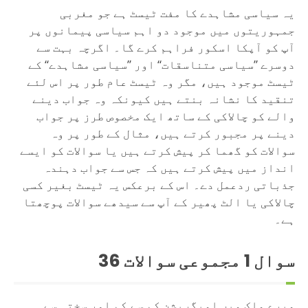
یہ سیاسی مشاہدے کا مفت ٹیسٹ ہے جو مغربی
جمہوریتوں میں موجود دو اہم سیاسی پیمانوں پر
آپ کو آپکا اسکور فراہم کرے گا۔ اگرچہ بہت سے
دوسرے ’’سیاسی متناسقات‘‘ اور ’’سیاسی مشاہدے‘‘ کے
ٹیسٹ موجود ہیں، مگر وہ ٹیسٹ عام طور پر اس لئے
تنقید کا نشانہ بنتے ہیں کیونکہ وہ جواب دینے
والے کو چالاکی کے ساتھ ایک مخصوص طرز پر جواب
دینے پر مجبور کرتے ہیں، مثال کے طور پر وہ
سوالات کو گھما کر پیش کرتے ہیں یا سوالات کو ایسے
انداز میں پیش کرتے ہیں کہ جس سے جواب دہندہ
جذباتی ردعمل دے۔ اس کے برعکس یہ ٹیسٹ بغیر کسی
چالاکی یا الٹ پھیر کے آپ سے سیدھے سوالات پوچھتا
ہے۔
سوال
1
مجموعی سوالات 36
میرے ملک میں امیگریشن کم سے کم اور سختی سے