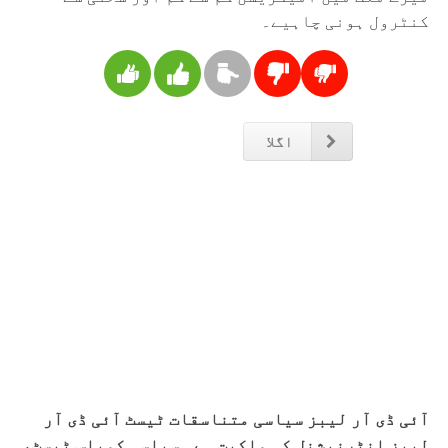
کنٹرول ہونی چاہیے۔
اگلا
آئی ڈی آر لیبز سیاسی متناسقات ٹیسٹ آئی ڈی آر
لیبز انٹرنیشنل کی ملکیت ہے۔ سیاسی کمپاس ٹیسٹ،