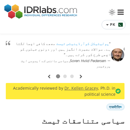
PK
“
پولیٹیکل کوآرڈینیٹس ٹیسٹ
مجھے کافی اچھا لگتا
ہے۔ سوالات بصیرت انگیز ہیں اور دونوں جہتوں کو
اچھی طرح کور کرتے ہیں۔”
— Soren Hviid Pedersen, سیاسی سائنس کے ایسوسی ایٹ
پروفیسر
1
2
3
Academically reviewed by
Dr. Kellen Gracey
, Ph.D. in
political science
राजनीति
سیاسی متناسقات ٹیسٹ