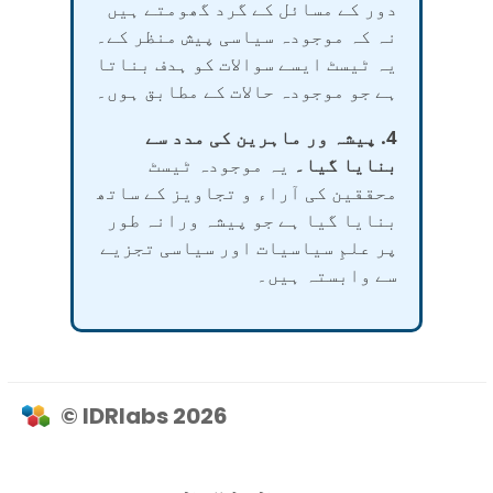
دور کے مسائل کے گرد گھومتے ہیں
نہ کہ موجودہ سیاسی پیش منظر کے۔
یہ ٹیسٹ ایسے سوالات کو ہدف بناتا
ہے جو موجودہ حالات کے مطابق ہوں۔
4. پیشہ ور ماہرین کی مدد سے
بنایا گیا۔
یہ موجودہ ٹیسٹ
محققین کی آراء و تجاویز کے ساتھ
بنایا گیا ہے جو پیشہ ورانہ طور
پر علمِ سیاسیات اور سیاسی تجزیے
سے وابستہ ہیں۔
© IDRlabs 2026