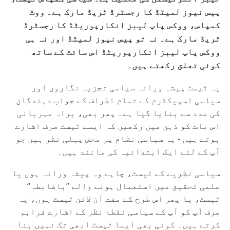
پیس نیوز لمیٹڈ کا رجسٹرڈ ٹریڈ مارک ہے۔ ووٹ
کمپاس، ووکس پاپ لیبز انکارپوریٹڈ کا رجسٹرڈ
ٹریڈ مارک ہے۔ نہ تو پیس نیوز لمیٹڈ اور نہ ہی
ووکس پاپ لیبز انکارپوریٹڈ اس سائٹ کے ساتھ
کوئی تعلق رکھتے ہیں۔
یہ ٹیسٹ پیشہ ورانہ سیاسی تجزیہ نگاروں اور
سیاسی اسپیکٹرم کے تمام اطراف کے جواب دہندگان
کی مدد سے بنایا گیا ہے۔ پھر بھی، براہ مہربانی
اس بات کو ذہن میں رکھیں کہ ایسے ٹیسٹ صرف اشارے
ہوتے ہیں - یہ سیاسی نظام پر محض پہلی نظر ہیں جو
آپ کے لئے ایک ابتدائیہ کی مانند ہیں۔
سیاسی نظریے کے ٹیسٹ، چاہے وہ پیشہ ورانہ ہوں یا
علمی تحقیق میں استعمال ہونے والے ’’باضابطہ‘‘
ٹیسٹ، یا پھر اس طرح کے مفت آن لائن ٹیسٹ ہوں، یہ
صرف آپ کو آپ کے سیاسی نقطۂ نظر کے اشارے فراہم
کرتے ہیں۔ کوئی بھی ایسا ٹیسٹ ابھی تک نہیں بنا