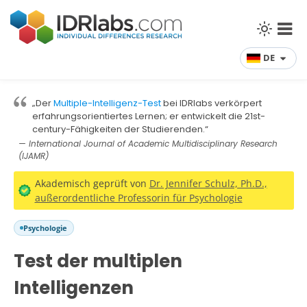
DE
„Der
Multiple-Intelligenz-Test
bei IDRlabs verkörpert
erfahrungsorientiertes Lernen; er entwickelt die 21st-
century-Fähigkeiten der Studierenden.“
— International Journal of Academic Multidisciplinary Research
(IJAMR)
Akademisch geprüft von
Dr. Jennifer Schulz, Ph.D.,
außerordentliche Professorin für Psychologie
Psychologie
Test der multiplen
Intelligenzen