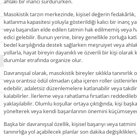
ahlaki bir inancı sürdürürken.
Masokistik tarzın merkezinde, kişisel değerin fedakârlık
katlanma kapasitesi yoluyla gösterildiği kalıcı bir inanç ya
veya başarıdan elde edilen tatmin hak edilmemiş veya hatt
edici gelebilir. Bunun yerine, birey genellikle zorluğa kat
bedel karşılığında destek sağlarken meşruiyet veya ahlaki 
yollarla, hayat bireyin dayanıklı ve özverili bir kişi olarak
durumlar etrafında organize olur.
Davranışsal olarak, masokistik bireyler sıklıkla tanınırlı
veya orantısız ödül olmadan çaba içeren roller üstlenirle
edebilir, adaletsiz düzenlemelere katlanabilir veya takd
kalabilirler. İlerleme veya rahatlama fırsatları reddedilebi
yaklaşılabilir. Olumlu koşullar ortaya çıktığında, kişi başka
yönelterek veya kendi başarılarının önemini küçümseyere
Başka bir davranışsal özellik, kişisel başarıyı veya tatmini
tanınırlığa yol açabilecek planlar son dakika değişiklikleri