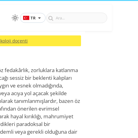
TR
ikoloji doçenti
 öz fedakârlık, zorluklara katlanma
cağı sessiz bir beklenti kalıpları
aygın ve esnek olmadığında,
 veya acıya yol açacak şekilde
ı olarak tanımlanmışlardır, bazen öz
arafından önerilen evrimsel
arak hayal kırıklığı, mahrumiyet
rdikleri paradoksal bir
rdemli veya gerekli olduğuna dair