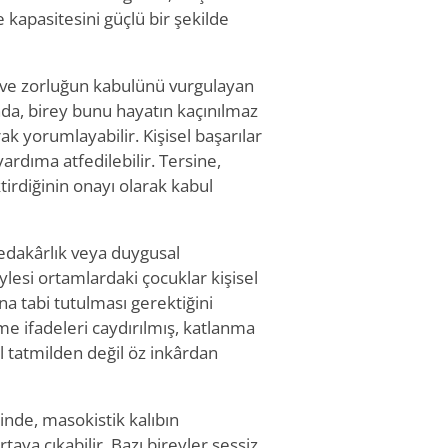
 kapasitesini güçlü bir şekilde
zu ve zorluğun kabulünü vurgulayan
nda, birey bunu hayatın kaçınılmaz
k yorumlayabilir. Kişisel başarılar
ardıma atfedilebilir. Tersine,
tirdiğinin onayı olarak kabul
 fedakârlık veya duygusal
ylesi ortamlardaki çocuklar kişisel
ına tabi tutulması gerektiğini
e ifadeleri caydırılmış, katlanma
 tatmilden değil öz inkârdan
çinde, masokistik kalıbın
rtaya çıkabilir. Bazı bireyler sessiz