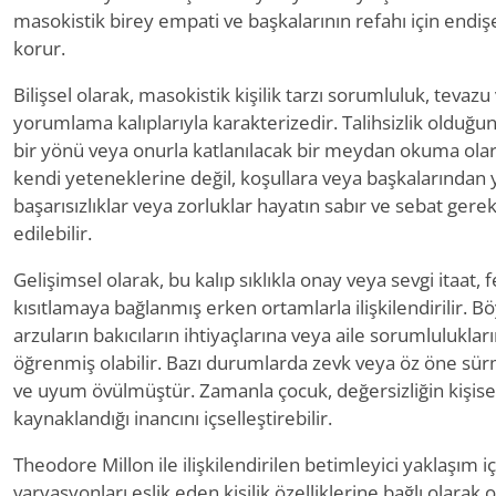
masokistik birey empati ve başkalarının refahı için endişe
korur.
Bilişsel olarak, masokistik kişilik tarzı sorumluluk, teva
yorumlama kalıplarıyla karakterizedir. Talihsizlik olduğu
bir yönü veya onurla katlanılacak bir meydan okuma olara
kendi yeteneklerine değil, koşullara veya başkalarından y
başarısızlıklar veya zorluklar hayatın sabır ve sebat gerek
edilebilir.
Gelişimsel olarak, bu kalıp sıklıkla onay veya sevgi itaat,
kısıtlamaya bağlanmış erken ortamlarla ilişkilendirilir. Bö
arzuların bakıcıların ihtiyaçlarına veya aile sorumluluklar
öğrenmiş olabilir. Bazı durumlarda zevk veya öz öne sürm
ve uyum övülmüştür. Zamanla çocuk, değersizliğin kişisel
kaynaklandığı inancını içselleştirebilir.
Theodore Millon ile ilişkilendirilen betimleyici yaklaşım i
varyasyonları eşlik eden kişilik özelliklerine bağlı olarak o