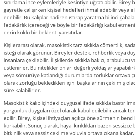
sınırlama ince eylemleriyle kesintiye uğratılabilir. Birey
gayretle çalışırken kişisel hedefleri ihmal edebilir veya 
edebilir. Bu kalıplar nadiren ıstırap yaratma bilinci çabal
fedakârlık içereceği ve böyle bir fedakârlığı kabul etmen
derin köklü bir beklenti yansıtırlar.
Kişilerarası olarak, masokistik tarz sıklıkla cömertlik, s
isteği olarak görünür. Bireyler destek, rehberlik veya d
insanlara çekilebilir. İlişkilerde sıklıkla bakıcı, arabuluc
üstlenirler. Bu nitelikler onları değerli yoldaşlar yapabili
veya sömürüye katlandığı durumlarda zorluklar ortaya çıka
olarak zorluğu bekledikleri için, başkalarının çekilmiş o
süre kalabilirler.
Masokistik kalıp içindeki duygusal ifade sıklıkla bastırılmış 
yorgunluk duyguları özel olarak kabul edilebilir ancak tem
edilir. Birey, kişisel ihtiyaçları açıkça öne sürmenin ben
korkabilir. Sonuç olarak, hayal kırıklıkları bazen sessizce bir
bitkinlik veya sessiz çekilme yoluyla ortaya çıkana kadar