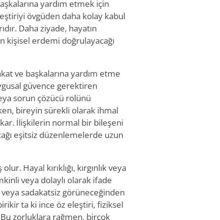
 başkalarına yardım etmek için
eleştiriyi övgüden daha kolay kabul
arıdır. Daha ziyade, hayatın
in kişisel erdemi doğrulayacağı
adakat ve başkalarına yardım etme
uygusal güvence gerektiren
u veya sorun çözücü rolünü
rken, bireyin sürekli olarak ihmal
r. İlişkilerin normal bir bileşeni
lacağı eşitsiz düzenlemelerde uzun
olur. Hayal kırıklığı, kırgınlık veya
kinli veya dolaylı olarak ifade
cil veya sadakatsiz görüneceğinden
ikir ta ki ince öz eleştiri, fiziksel
. Bu zorluklara rağmen, birçok