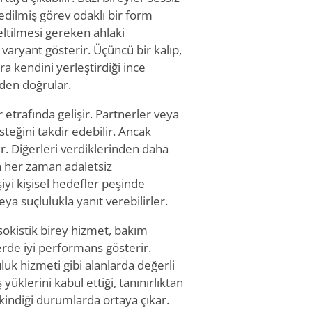
edilmiş görev odaklı bir form
zeltilmesi gereken ahlaki
 varyant gösterir. Üçüncü bir kalıp,
a kendini yerleştirdiği ince
niden doğrular.
er etrafında gelişir. Partnerler veya
steğini takdir edebilir. Ancak
ir. Diğerleri verdiklerinden daha
in her zaman adaletsiz
iyi kişisel hedefler peşinde
eya suçlulukla yanıt verebilirler.
asokistik birey hizmet, bakım
erde iyi performans gösterir.
luluk hizmeti gibi alanlarda değerli
ş yüklerini kabul ettiği, tanınırlıktan
indiği durumlarda ortaya çıkar.