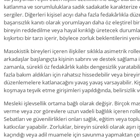
katlanma ve sorumluluklara sadık sadakatle karakterize 
sergiler. Diğerleri kişisel acıyı daha fazla fedakârlıkla dü
başarısızlık kanıtı olarak yorumlayan daha öz eleştirel bir
bireyin reddedilme veya hayal kırıklığı üretecek durumlar
kışkırtıcı bir tarzı içerir, böylece zorluk beklentilerini ye
Masokistik bireyleri içeren ilişkiler sıklıkla asimetrik roll
arkadaşlar başlangıçta kişinin sabrını ve destek sağlama i
zamanla, sürekli öz fedakârlık kalıbı dengesizlik yaratabil
fazla bakım aldıkları için rahatsız hissedebilir veya birey
düzenlemelere katlanacağını yavaş yavaş varsayabilir. Kiş
koşmaya teşvik etme girişimleri yapıldığında, belirsizlik v
Mesleki işlevsellik ortama bağlı olarak değişir. Birçok m
verme veya zor görevlere uzun vadeli bağlılık içeren roll
Sebatları ve güvenilirlikleri onları sağlık, eğitim veya top
katkıcılar yapabilir. Zorluklar, bireyin sürekli olarak aşırı i
kaçındığı veya adil muamele için savunma yapmaktan çek