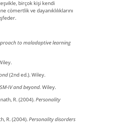
eşvikle, birçok kişi kendi
ne cömertlik ve dayanıklılıklarını
eşfeder.
proach to maladaptive learning
iley.
yond
(2nd ed.). Wiley.
 DSM-IV and beyond.
Wiley.
mnath, R. (2004).
Personality
th, R. (2004).
Personality disorders