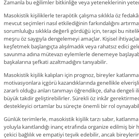
Zamanla bu eğilimler bitkinliğe veya yeteneklerinin yeters
Masokistik kişiliklerle terapötik çalışma sıklıkla öz fedakârl
mevcut seçimleri nasıl etkilediğinin farkındalığını artırm
sorumluluğu sıklıkla değerli gördüğü için, terapi bu niteli
meşru öz saygıyla dengelemeyi amaçlar. Kişisel ihtiyaçların
keşfetmek başlangıçta alışılmadık veya rahatsız edici gele
savunma adına mütevazı eylemlerle denemeye başlayabi
başkalarına şefkati azaltmadığını tanıyabilir.
Masokistik kişilik kalıpları için prognoz, bireyler katlanma
motivasyonlara içgörü kazandıklarında genellikle elverişli
zararlı olduğu anları tanımayı öğrendikçe, daha dengeli il
büyük takdir geliştirebilirler. Sürekli öz inkâr gerektir
destekleyici ortamlar bu süreçte önemli bir rol oynayabil
Günlük terimlerle, masokistik kişilik tarzı sabır, katlanma
yoluyla kanıtlandığı inanç etrafında organize edilmiş bir 
çekici bağlılık ve empatiyi teşvik edebilir, ancak bireyleri