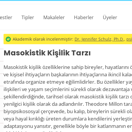
estler
Tipler
Makaleler
Haberler
Üyeler
Akademik olarak incelenmiştir:
Dr. Jennifer Schulz, Ph.D.,
ps
Masokistik Kişilik Tarzı
Masokistik kişilik özelliklerine sahip bireyler, hayatlarını
ve kişisel ihtiyaçların başkalarının ihtiyaçlarına ikincil kala
etrafında organize etmeye eğilimlidirler. Bu özellikler y
ilişkileri ve yaşam seçimlerini sürekli olarak dezavantaja
şekillendirdiğinde, tarihsel olarak masokistik kişilik tarz
yenilgici kişilik olarak da adlandırılır. Theodore Millon t
biyopsikososyal çerçevede, bu kalıp, bireylerin sürekli ol
veya hayal kırıklığı üreten durumlara kendilerini yerleşti
adaptasyonu yansıtır, genellikle böyle bir katlanmanın e