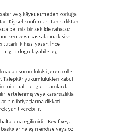
, sabır ve şikâyet etmeden zorluğa
tar. Kişisel konfordan, tanınırlıktan
a belirsiz bir şekilde rahatsız
lanırken veya başkalarına kişisel
tutarlılık hissi yaşar. İnce
 kimliğini doğrulayabileceği
k olmadan sorumluluk içeren roller
r. Talepkâr yükümlülükleri kabul
irin minimal olduğu ortamlarda
lir, ertelenmiş veya kararsızlıkla
larının ihtiyaçlarına dikkati
k yanıt verebilir.
 baltalama eğilimidir. Keyif veya
, başkalarına aşırı endişe veya öz