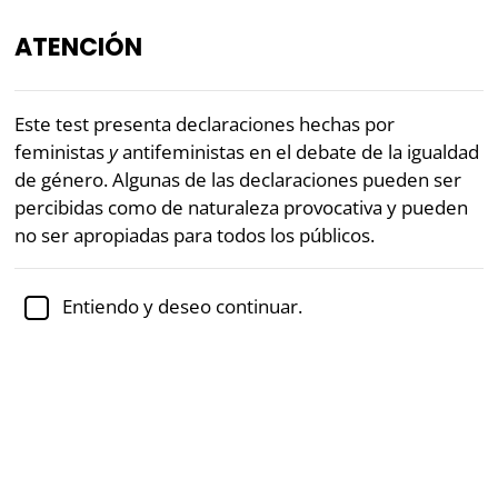
ATENCIÓN
ES
Este test presenta declaraciones hechas por
feministas
y
antifeministas en el debate de la igualdad
«Algunas de las preguntas en el
Test de Feminismo
de género. Algunas de las declaraciones pueden ser
son bastante provocativas.»
percibidas como de naturaleza provocativa y pueden
— Cas Mudde, Profesor asociado de Ciencias Políticas
no ser apropiadas para todos los públicos.
Revisado académicamente por la
Dra. Jennifer Schulz,
Ph.D.,
profesora asociada de psicología
Entiendo y deseo continuar.
Feminismo
Política
Test de feminismo (5 escalas)
Este test gratuito de feminismo te permitirá obtener
tu puntuación en cinco de las posiciones principales
en el debate de la igualdad de género presente en