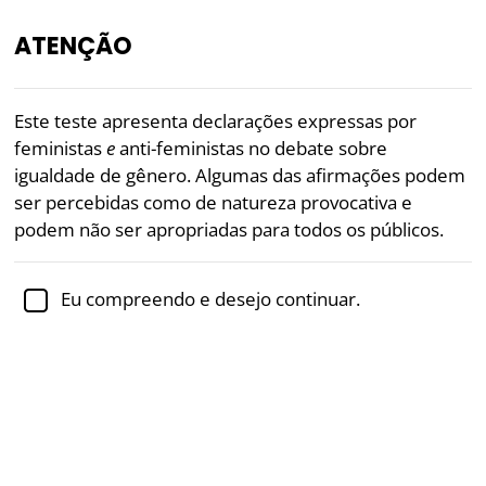
ATENÇÃO
PT
Este teste apresenta declarações expressas por
feministas
e
anti-feministas no debate sobre
«Algumas das perguntas no
Teste de Feminismo
igualdade de gênero. Algumas das afirmações podem
são bastante provocativas.»
ser percebidas como de natureza provocativa e
— Cas Mudde, Professor Associado de Ciência Política
podem não ser apropriadas para todos os públicos.
Revisado academicamente pela
Dra. Jennifer Schulz,
Ph.D.,
professora associada de psicologia
Eu compreendo e desejo continuar.
Feminism
Politics
Teste de Feminismo
Este teste gratuito sobre feminismo permitirá que
você obtenha sua pontuação em cinco dos maiores
posicionamentos no debate sobre igualdade de