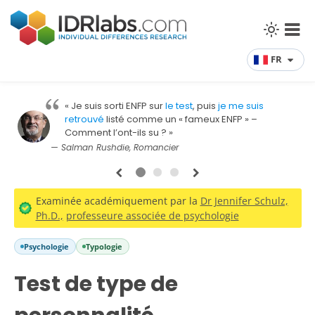
FR
« Je suis sorti ENFP sur
le test
, puis
je me suis
retrouvé
listé comme un « fameux ENFP » –
Comment l’ont-ils su ? »
— Salman Rushdie, Romancier
1
2
3
Examinée académiquement par la
Dr Jennifer Schulz,
Ph.D.,
professeure associée de psychologie
Psychologie
Typologie
Test de type de