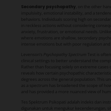
Secondary psychopathy
, on the other hand
impulsivity, emotional instability, and a tenden
behaviors. Individuals scoring high on secon
in reckless actions without considering conseq
anxiety, frustration, or emotional needs. Unli
where emotions are shallow, secondary psych
intense emotions but with poor regulation and 
Levenson’s
Psychopathy Spectrum
Test is ofte
clinical settings to better understand the compl
Rather than focusing solely on extreme cases o
reveals how certain psychopathic characteristi
degrees across the general population. This u
as a spectrum has broadened the scope of how 
and has provided a more nuanced view of huma
Tes Spektrum Psikopati adalah indeks dan ins
digunakan untuk mengukur kecenderungan, sifa