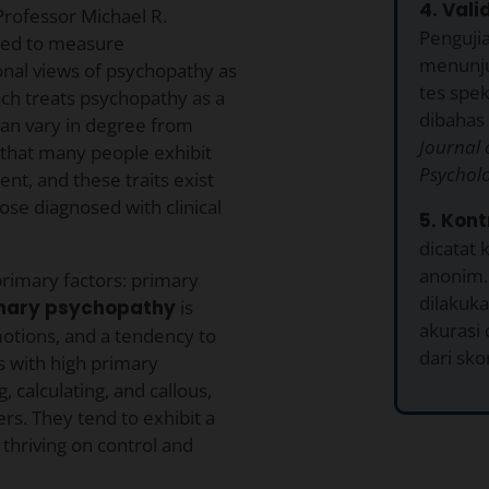
4. Vali
rofessor Michael R.
Pengujia
ned to measure
menunjuk
tional views of psychopathy as
tes spek
ach treats psychopathy as a
dibahas 
can vary in degree from
Journal 
a that many people exhibit
Psychol
nt, and these traits exist
ose diagnosed with clinical
5. Kont
dicatat 
anonim. 
rimary factors: primary
dilakuk
mary psychopathy
is
akurasi
motions, and a tendency to
dari sko
s with high primary
 calculating, and callous,
ers. They tend to exhibit a
thriving on control and