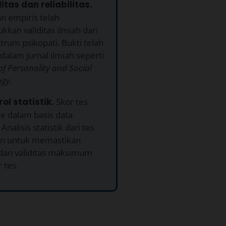
ditas dan reliabilitas.
n empiris telah
kan validitas ilmiah dari
trum psikopati. Bukti telah
dalam jurnal ilmiah seperti
of Personality and Social
ogy
.
rol statistik.
Skor tes
ke dalam basis data
Analisis statistik dari tes
an untuk memastikan
 dan validitas maksimum
r tes.