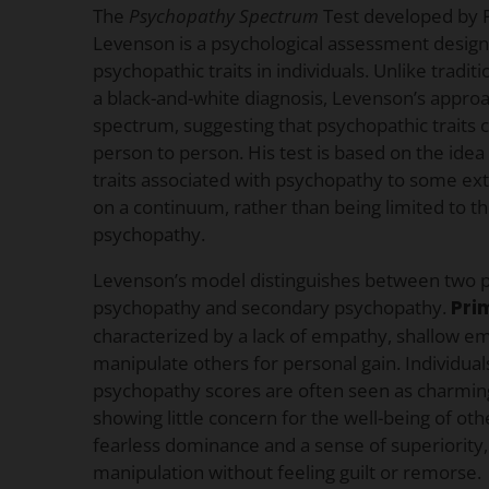
The
Psychopathy Spectrum
Test developed by P
Levenson is a psychological assessment desig
psychopathic traits in individuals. Unlike tradi
a black-and-white diagnosis, Levenson’s appro
spectrum, suggesting that psychopathic traits 
person to person. His test is based on the ide
traits associated with psychopathy to some exte
on a continuum, rather than being limited to th
psychopathy.
Levenson’s model distinguishes between two p
psychopathy and secondary psychopathy.
Pri
characterized by a lack of empathy, shallow e
manipulate others for personal gain. Individual
psychopathy scores are often seen as charming,
showing little concern for the well-being of oth
fearless dominance and a sense of superiority, 
manipulation without feeling guilt or remorse.