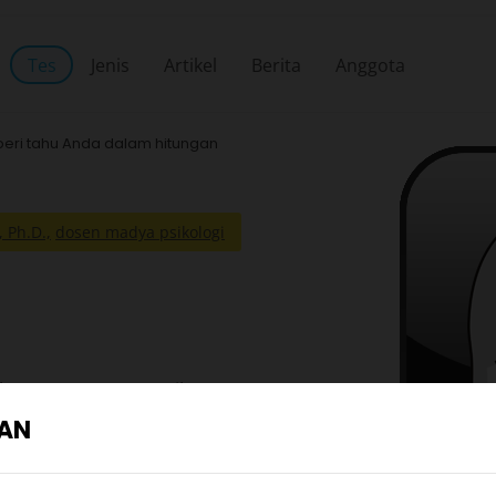
Tes
Jenis
Artikel
Berita
Anggota
eri tahu Anda dalam hitungan
, Ph.D.,
dosen madya psikologi
 R. Levenson, Tes Psikopat
 ilmiah untuk mengukur
IAN
unakan untuk menilai sifat-
a di institusi.