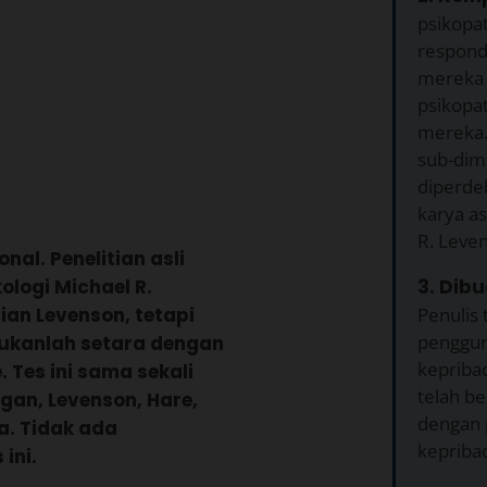
psikopa
respon
mereka 
psikopa
mereka. 
sub-dime
diperde
karya as
R. Leve
nal. Penelitian asli
3. Dibu
ologi Michael R.
Penulis 
an Levenson, tetapi
penggun
 bukanlah setara dengan
kepriba
 Tes ini sama sekali
telah be
ngan, Levenson, Hare,
dengan 
a. Tidak ada
kepribad
ini.