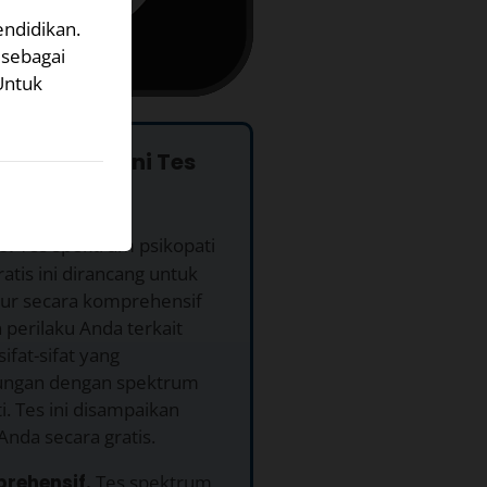
endidikan.
 sebagai
Untuk
pa Menjalani Tes
s.
Tes spektrum psikopati
ratis ini dirancang untuk
r secara komprehensif
n perilaku Anda terkait
ifat-sifat yang
ngan dengan spektrum
i. Tes ini disampaikan
nda secara gratis.
prehensif.
Tes spektrum