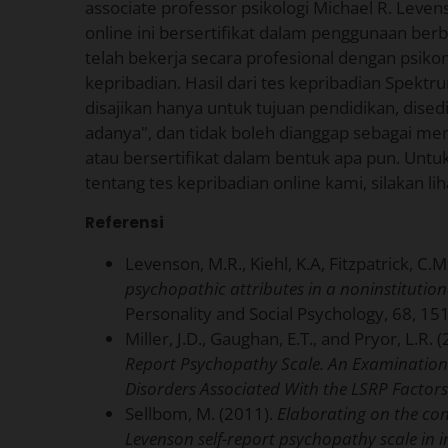
associate professor psikologi Michael R. Leven
online ini bersertifikat dalam penggunaan berb
telah bekerja secara profesional dengan psiko
kepribadian. Hasil dari tes kepribadian Spektr
disajikan hanya untuk tujuan pendidikan, dise
adanya", dan tidak boleh dianggap sebagai me
atau bersertifikat dalam bentuk apa pun. Untuk
tentang tes kepribadian online kami, silakan li
Referensi
Levenson, M.R., Kiehl, K.A, Fitzpatrick, C.M
psychopathic attributes in a noninstitutio
Personality and Social Psychology, 68, 15
Miller, J.D., Gaughan, E.T., and Pryor, L.R. 
Report Psychopathy Scale. An Examination o
Disorders Associated With the LSRP Factors
Sellbom, M. (2011).
Elaborating on the cons
Levenson self-report psychopathy scale in 