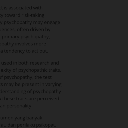
, is associated with
cy toward risk-taking
dary psychopathy may engage
uences, often driven by
ke primary psychopathy,
opathy involves more
a tendency to act out.
n used in both research and
exity of psychopathic traits.
f psychopathy, the test
cs may be present in varying
nderstanding of psychopathy
these traits are perceived
n personality.
trumen yang banyak
t, dan perilaku psikopat.