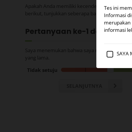
Apakah Anda memiliki kecenderungan psikopat
Tes ini mem
berikut, tunjukkan seberapa baik itu berlaku u
Informasi d
merupakan l
Pertanyaan ke-
1
dari 27
informasi leb
Saya menemukan bahwa saya mampu mengejar
SAYA 
yang lama.
Tidak setuju
SELANJUTNYA