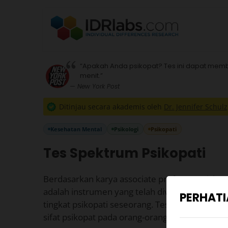
“Apakah Anda psikopat? Tes ini dapat memb
menit.”
— New York Post
Ditinjau secara akademis oleh
Dr. Jennifer Schulz
Kesehatan Mental
Psikologi
Psikopati
Tes Spektrum Psikopati
Berdasarkan karya associate professor Michael
adalah instrumen yang telah divalidasi secara
PERHAT
tingkat psikopati seseorang. Tes ini banyak dig
sifat psikopat pada orang-orang yang tidak berad