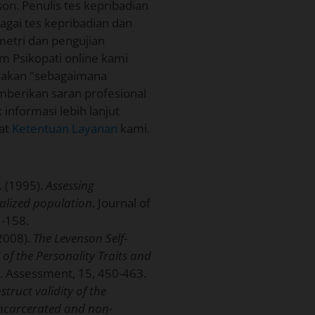
son. Penulis tes kepribadian
agai tes kepribadian dan
metri dan pengujian
um Psikopati online kami
diakan "sebagaimana
mberikan saran profesional
 informasi lebih lanjut
hat
Ketentuan Layanan
kami.
. (1995).
Assessing
nalized population
. Journal of
1-158.
(2008).
The Levenson Self-
f the Personality Traits and
. Assessment, 15, 450-463.
truct validity of the
incarcerated and non-