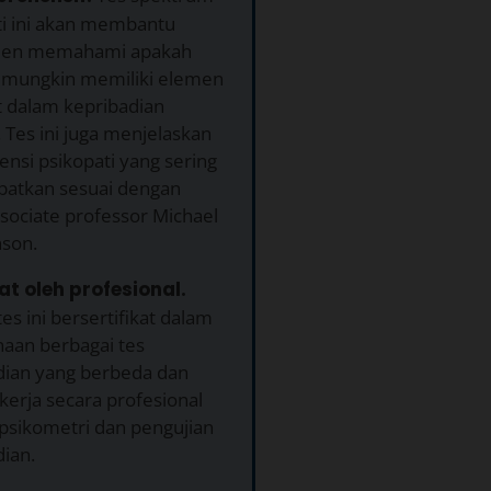
ti ini akan membantu
den memahami apakah
mungkin memiliki elemen
t dalam kepribadian
Tes ini juga menjelaskan
nsi psikopati yang sering
batkan sesuai dengan
sociate professor Michael
nson.
at oleh profesional.
tes ini bersertifikat dalam
aan berbagai tes
dian yang berbeda dan
kerja secara profesional
psikometri dan pengujian
ian.