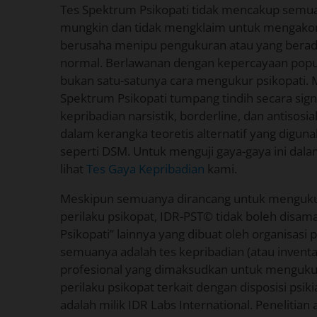
Tes Spektrum Psikopati tidak mencakup semua 
mungkin dan tidak mengklaim untuk mengako
berusaha menipu pengukuran atau yang berada
normal. Berlawanan dengan kepercayaan popul
bukan satu-satunya cara mengukur psikopati.
Spektrum Psikopati tumpang tindih secara sign
kepribadian narsistik, borderline, dan antisosi
dalam kerangka teoretis alternatif yang diguna
seperti DSM. Untuk menguji gaya-gaya ini dal
lihat
Tes Gaya Kepribadian
kami.
Meskipun semuanya dirancang untuk menguk
perilaku psikopat, IDR-PST© tidak boleh disam
Psikopati” lainnya yang dibuat oleh organisasi 
semuanya adalah tes kepribadian (atau inventa
profesional yang dimaksudkan untuk menguk
perilaku psikopat terkait dengan disposisi psiki
adalah milik IDR Labs International. Penelitian 