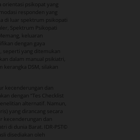
orientasi psikopat yang
modasi responden yang
 di luar spektrum psikopati
er, Spektrum Psikopati
 Memang, keluaran
ifikan dengan gaya
al, seperti yang ditemukan
kan dalam manual psikiatri,
am kerangka DSM, silakan
ur kecenderungan dan
akan dengan “Tes Checklist
penelitian alternatif. Namun,
ris) yang dirancang secara
ur kecenderungan dan
atri di dunia Barat. IDR-PST©
asli disediakan oleh