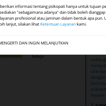
? Untuk setiap item
berikan informasi tentang psikopati hanya untuk tujuan p
ntuk Anda di bawah ini.
isediakan "sebagaimana adanya" dan tidak boleh dianggap
ayanan profesional atau jaminan dalam bentuk apa pun. 
ih lanjut, silakan lihat
Ketentuan Layanan
kami.
Menga
 satu tujuan untuk waktu
Ini?
MENGERTI DAN INGIN MELANJUTKAN
1. Grati
Setuju
online g
menguku
sifat da
dengan s
berhubu
psikopat
kepada A
2. Kom