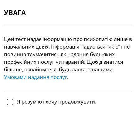
УВАГА
UA
Цей тест надає інформацію про психопатію лише в
«Ви психопат? Цей тест може сказати вам за
навчальних цілях. Інформація надається "як є" і не
хвилини.»
повинна тлумачитись як надання будь-яких
— New York Post
професійних послуг чи гарантій. Щоб дізнатися
більше, ознайомтеся, будь ласка, з нашими
Академічно перевірено
доктором Дженніфер Шульц,
Умовами надання послуг
.
Ph.D.,
доценткою психології
Психічне здоров’я
Психологія
Психопатія
Я розумію і хочу продовжувати.
Тест на визначення рис
психопатії
Опираючись на роботи доцента кафедри