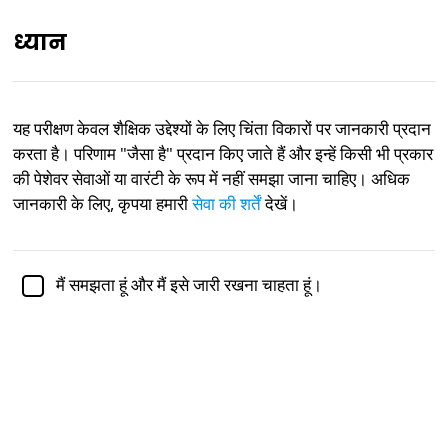
ध्यान
IN
यह परीक्षण केवल शैक्षिक उद्देश्यों के लिए चिंता विकारों पर जानकारी प्रदान
करता है। परिणाम "जैसा है" प्रदान किए जाते हैं और इन्हें किसी भी प्रकार
डॉ. जेनिफर शुल्ज,
पीएच.डी., मनोविज्ञान की एसोसिएट प्रोफेसर द्वारा
शैक्षणिक रूप से समीक्षित
की पेशेवर सेवाओं या वारंटी के रूप में नहीं समझा जाना चाहिए। अधिक
जानकारी के लिए, कृपया हमारी
सेवा की शर्तें
देखें।
मानसिक स्वास्थ्य
मनोविज्ञान
चिंता विकार परीक्षण
मैं समझता हूं और मैं इसे जारी रखना चाहता हूं।
चिंता एक मानसिक स्वास्थ्य स्थिति है जिसकी विशेषता घबराहट और
चिंता की भावनाएँ, साथ ही बढ़ी हुई हृदय गति और तेज़ साँस लेना है।
चिंता के साथ अक्सर ध्यान केंद्रित करने में परेशानी, नींद में कठिनाई,
और परहेज व्यवहार भी होते हैं। यदि अनुपचारित छोड़ दिया जाए, तो चिंता
कल्याण और कार्यप्रणाली में महत्वपूर्ण हानि पैदा कर सकती है। चिंता
सबसे आम मानसिक बीमारियों में से एक है: किसी भी वर्ष में लगभग 18%