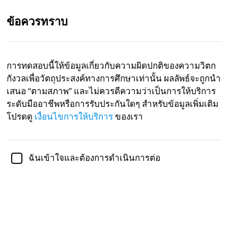
ข้อควรทราบ
TH
การทดสอบนี้ให้ข้อมูลเกี่ยวกับความผิดปกติของความวิตก
กังวลเพื่อวัตถุประสงค์ทางการศึกษาเท่านั้น ผลลัพธ์จะถูกนำ
ตรวจสอบทางวิชาการโดย
ดร. เจนนิเฟอร์ ชูลซ์, Ph.D.,
รอง
ศาสตราจารย์ด้านจิตวิทยา
เสนอ “ตามสภาพ” และไม่ควรตีความว่าเป็นการให้บริการ
ระดับมืออาชีพหรือการรับประกันใดๆ สำหรับข้อมูลเพิ่มเติม
Mental Health
Psychology
โปรดดู
เงื่อนไขการให้บริการ
ของเรา
การทดสอบความผิดปกติของความ
วิตกกังวล
ฉันเข้าใจและต้องการดำเนินการต่อ
ความวิตกกังวลเป็นสภาวะสุขภาพจิตที่มีลักษณะของ
ความรู้สึกประหม่ากังวลและกังวล รวมถึงอัตราการเต้น
ของหัวใจที่เพิ่มขึ้นและการหายใจที่เร็วขึ้น ความวิตก
กังวลมักมาพร้อมกับความยากลำบากในการมีสมาธิ