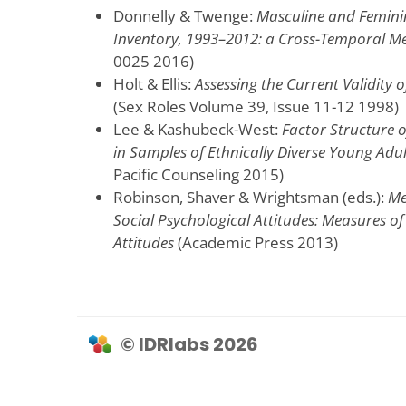
Donnelly & Twenge:
Masculine and Feminin
Inventory, 1993–2012: a Cross-Temporal Me
0025 2016)
Holt & Ellis:
Assessing the Current Validity 
(Sex Roles Volume 39, Issue 11-12 1998)
Lee & Kashubeck-West:
Factor Structure o
in Samples of Ethnically Diverse Young Adult
Pacific Counseling 2015)
Robinson, Shaver & Wrightsman (eds.):
Me
Social Psychological Attitudes: Measures of
Attitudes
(Academic Press 2013)
© IDRlabs 2026