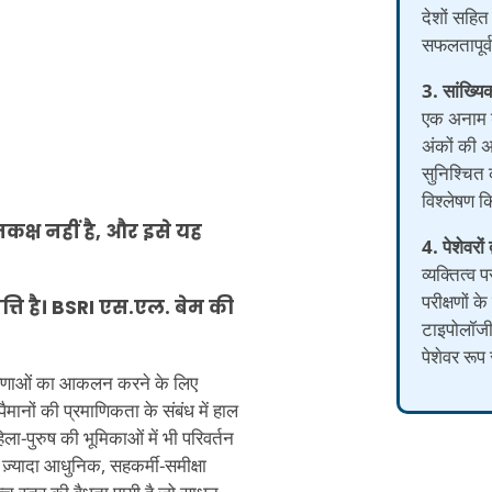
देशों सहित
सफलतापूर्
3. सांख्यि
एक अनाम डा
अंकों की
सुनिश्चित 
विश्लेषण क
क्ष नहीं है, और इसे यह
4. पेशेवरों द
व्यक्तित्व 
परीक्षणों के
्ति है। BSRI एस.एल. बेम की
टाइपोलॉजी औ
पेशेवर रूप
ारणाओं का आकलन करने के लिए
मानों की प्रमाणिकता के संबंध में हाल
महिला-पुरुष की भूमिकाओं में भी परिवर्तन
े ज़्यादा आधुनिक, सहकर्मी-समीक्षा