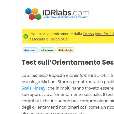
Rivisto accademicamente dalla
Dr.ssa Jennifer Sc
associata di psicologia
Incontri
Genere
Psicologia
Test sull’Orientamento Se
La
Scala della Risposta e Orientamento Erotici
è 
psicologo Michael Storms per affrontare i probl
Scala Kinsey
, che in molti hanno trovato esser
suo approccio all’orientamento sessuale. Il test 
contributi, che includono una comprensione p
degli orientamenti non binari così come un ric
alcune persone sono asessuate.