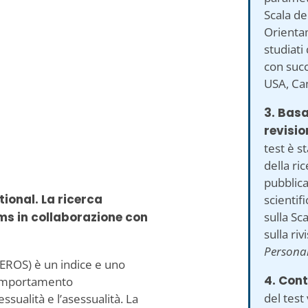
Scala de
Orientam
studiati 
con succ
USA, Ca
3. Basa
revisio
test è s
della ric
pubblicat
ional. La ricerca
scientifi
sulla Sc
rms in collaborazione con
sulla riv
Personal
(EROS) è un indice e uno
4. Contr
 comportamento
del test
sualità e l’asessualità. La