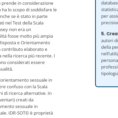
database
n prende in considerazione
statisti
n ha lo scopo di soddisfare le
per ass
Anche se è stato in parte
precision
ti nel Test della Scala
insey non era un
5. Crea
lità fosse molto più ampia
autori d
 Risposta e Orientamento
della pe
 contributo elaborato e
nell’util
nella ricerca più recente. I
personal
sono considerati essere
professi
sualità.
tipologi
l’orientamento sessuale in
re confuso con la Scala
di ricerca alternative. In
nventari) creati da
tamento sessuale in
tale. IDR-SOT© è proprietà