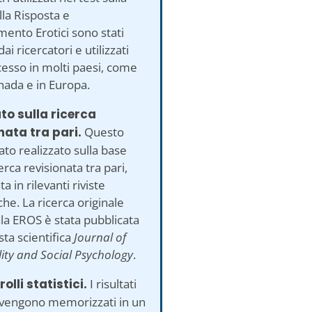
lla Risposta e
ento Erotici sono stati
dai ricercatori e utilizzati
esso in molti paesi, come
nada e in Europa.
to sulla ricerca
nata tra pari.
Questo
tato realizzato sulla base
erca revisionata tra pari,
a in rilevanti riviste
che. La ricerca originale
ala EROS è stata pubblicata
ista scientifica
Journal of
ity and Social Psychology
.
olli statistici.
I risultati
 vengono memorizzati in un