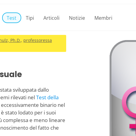
Test
Tipi
Articoli
Notizie
Membri
hulz, Ph.D.,
professoressa
ssuale
stata sviluppata dallo
emi rilevati nel
Test della
e eccessivamente binario nel
è stato lodato per i suoi
iù complessa e meno lineare
onoscimento del fatto che