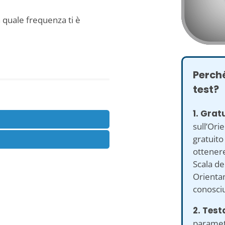
 quale frequenza ti è
Perché
test?
1. Grat
sull’Or
gratuito
ottenere 
Scala de
Orienta
conosci
2. Test
parametri