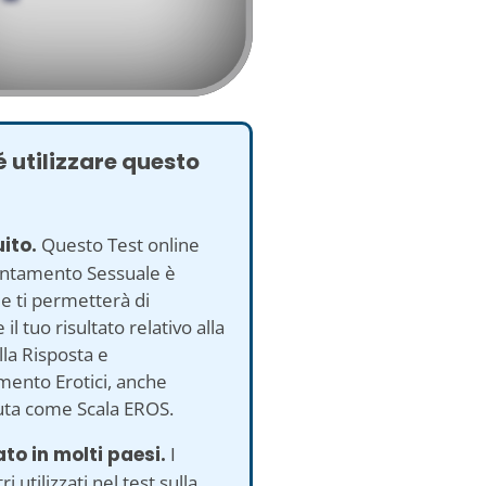
 utilizzare questo
uito.
Questo Test online
ientamento Sessuale è
 e ti permetterà di
il tuo risultato relativo alla
lla Risposta e
mento Erotici, anche
uta come Scala EROS.
ato in molti paesi.
I
 utilizzati nel test sulla