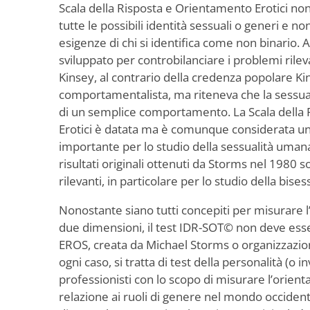
Scala della Risposta e Orientamento Erotici no
tutte le possibili identità sessuali o generi e no
esigenze di chi si identifica come non binario. 
sviluppato per controbilanciare i problemi rileva
Kinsey, al contrario della credenza popolare K
comportamentalista, ma riteneva che la sessua
di un semplice comportamento. La Scala della
Erotici è datata ma è comunque considerata un
importante per lo studio della sessualità umana 
risultati originali ottenuti da Storms nel 1980 
rilevanti, in particolare per lo studio della bises
Nonostante siano tutti concepiti per misurare 
due dimensioni, il test IDR-SOT© non deve esse
EROS, creata da Michael Storms o organizzazioni 
ogni caso, si tratta di test della personalità (o i
professionisti con lo scopo di misurare l’orien
relazione ai ruoli di genere nel mondo occiden