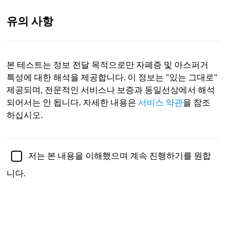
유의 사항
KR
본 테스트는 정보 전달 목적으로만 자폐증 및 아스퍼거
특성에 대한 해석을 제공합니다. 이 정보는 "있는 그대로"
제니퍼 슐츠 박사
(Ph.D.)에 의해 심리학 부교수로서
학술적
으로 검토됨
제공되며, 전문적인 서비스나 보증과 동일선상에서 해석
되어서는 안 됩니다. 자세한 내용은
서비스 약관
을 참조
자폐
심리학
하십시오.
자폐증/아스퍼거 테스트
저는 본 내용을 이해했으며 계속 진행하기를 원합
5요소 모델의 약식 버전
니다.
본 짧은 형식의 자폐증/아스퍼거 테스트는 5가지 다른
영역에 걸쳐 자폐 및 아스퍼거 특성을 평가하고 귀하의
점수를 설정된 자폐 역치와 비교합니다.