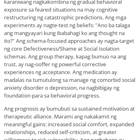
karaniwang nagkakombina ng gradual behavioral
exposure sa feared situations na may cognitive
restructuring ng catastrophic predictions. Ang mga
experiments ay nagte-test ng beliefs: "Ano ba talaga
ang mangyayari kung ibabahagi ko ang thought na
ito?" Ang schema-focused approaches ay nagta-target
ng core Defectiveness/Shame at Social Isolation
schemas. Ang group therapy, kapag bumuo na ang
trust, ay nag-ooffer ng powerful corrective
experiences ng acceptance. Ang medication ay
madalas na tumutulong sa manage ng comorbid social
anxiety disorder o depression, na nagbibigay ng
foundation para sa behavioral progress.
Ang prognosis ay bumubuti sa sustained motivation at
therapeutic alliance. Marami ang nakakamit ng
meaningful gains: increased social comfort, expanded
relationships, reduced self-criticism, at greater
willingness to risk vulnerability. Ang pagbabago ay