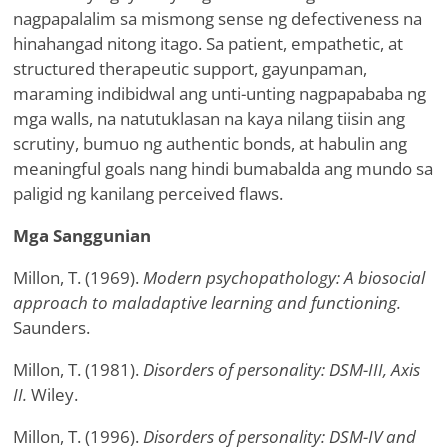
nagpapalalim sa mismong sense ng defectiveness na
hinahangad nitong itago. Sa patient, empathetic, at
structured therapeutic support, gayunpaman,
maraming indibidwal ang unti-unting nagpapababa ng
mga walls, na natutuklasan na kaya nilang tiisin ang
scrutiny, bumuo ng authentic bonds, at habulin ang
meaningful goals nang hindi bumabalda ang mundo sa
paligid ng kanilang perceived flaws.
Mga Sanggunian
Millon, T. (1969).
Modern psychopathology: A biosocial
approach to maladaptive learning and functioning.
Saunders.
Millon, T. (1981).
Disorders of personality: DSM-III, Axis
II.
Wiley.
Millon, T. (1996).
Disorders of personality: DSM-IV and