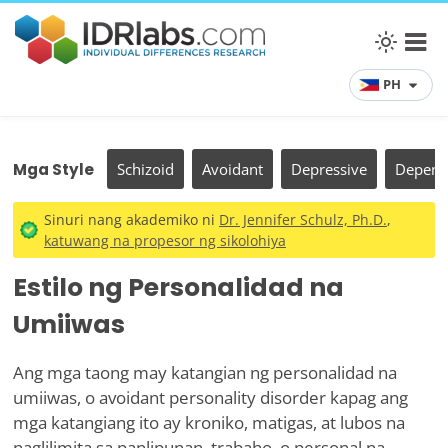
PH
Mga Style
Schizoid
Avoidant
Depressive
Depend
Sinuri nang akademiko ni
Dr. Jennifer Schulz, Ph.D.
,
katuwang na propesor ng sikolohiya
Estilo ng Personalidad na
Umiiwas
Ang mga taong may katangian ng personalidad na
umiiwas, o avoidant personality disorder kapag ang
mga katangiang ito ay kroniko, matigas, at lubos na
naglilimita sa panlipunan, trabaho, o personal na