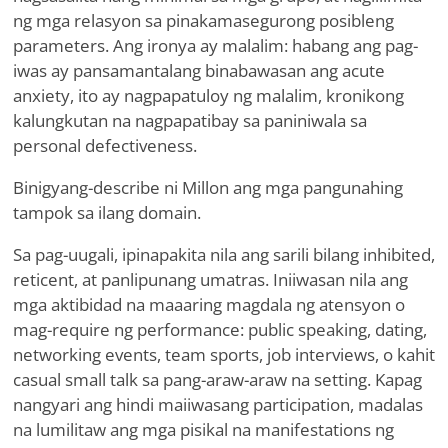
ng mga relasyon sa pinakamasegurong posibleng
parameters. Ang ironya ay malalim: habang ang pag-
iwas ay pansamantalang binabawasan ang acute
anxiety, ito ay nagpapatuloy ng malalim, kronikong
kalungkutan na nagpapatibay sa paniniwala sa
personal defectiveness.
Binigyang-describe ni Millon ang mga pangunahing
tampok sa ilang domain.
Sa pag-uugali, ipinapakita nila ang sarili bilang inhibited,
reticent, at panlipunang umatras. Iniiwasan nila ang
mga aktibidad na maaaring magdala ng atensyon o
mag-require ng performance: public speaking, dating,
networking events, team sports, job interviews, o kahit
casual small talk sa pang-araw-araw na setting. Kapag
nangyari ang hindi maiiwasang participation, madalas
na lumilitaw ang mga pisikal na manifestations ng