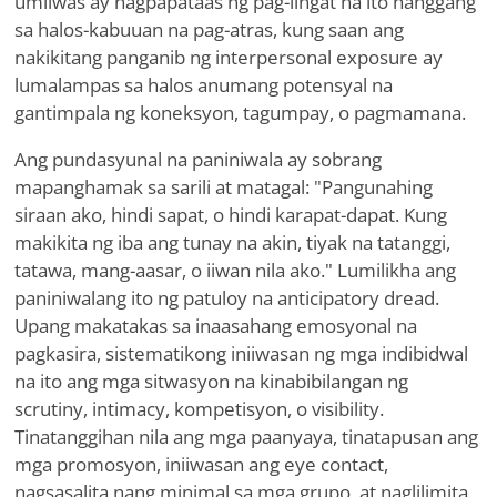
umiiwas ay nagpapataas ng pag-iingat na ito hanggang
sa halos-kabuuan na pag-atras, kung saan ang
nakikitang panganib ng interpersonal exposure ay
lumalampas sa halos anumang potensyal na
gantimpala ng koneksyon, tagumpay, o pagmamana.
Ang pundasyunal na paniniwala ay sobrang
mapanghamak sa sarili at matagal: "Pangunahing
siraan ako, hindi sapat, o hindi karapat-dapat. Kung
makikita ng iba ang tunay na akin, tiyak na tatanggi,
tatawa, mang-aasar, o iiwan nila ako." Lumilikha ang
paniniwalang ito ng patuloy na anticipatory dread.
Upang makatakas sa inaasahang emosyonal na
pagkasira, sistematikong iniiwasan ng mga indibidwal
na ito ang mga sitwasyon na kinabibilangan ng
scrutiny, intimacy, kompetisyon, o visibility.
Tinatanggihan nila ang mga paanyaya, tinatapusan ang
mga promosyon, iniiwasan ang eye contact,
nagsasalita nang minimal sa mga grupo, at naglilimita