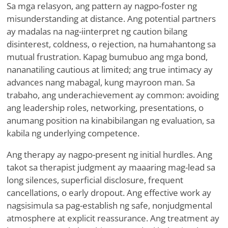
Sa mga relasyon, ang pattern ay nagpo-foster ng
misunderstanding at distance. Ang potential partners
ay madalas na nag-iinterpret ng caution bilang
disinterest, coldness, o rejection, na humahantong sa
mutual frustration. Kapag bumubuo ang mga bond,
nananatiling cautious at limited; ang true intimacy ay
advances nang mabagal, kung mayroon man. Sa
trabaho, ang underachievement ay common: avoiding
ang leadership roles, networking, presentations, o
anumang position na kinabibilangan ng evaluation, sa
kabila ng underlying competence.
Ang therapy ay nagpo-present ng initial hurdles. Ang
takot sa therapist judgment ay maaaring mag-lead sa
long silences, superficial disclosure, frequent
cancellations, o early dropout. Ang effective work ay
nagsisimula sa pag-establish ng safe, nonjudgmental
atmosphere at explicit reassurance. Ang treatment ay