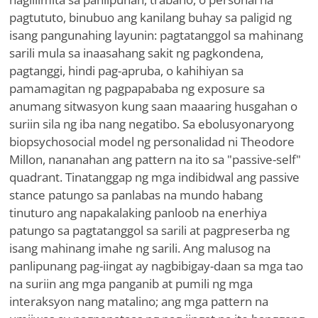
pagtututo, binubuo ang kanilang buhay sa paligid ng
isang pangunahing layunin: pagtatanggol sa mahinang
sarili mula sa inaasahang sakit ng pagkondena,
pagtanggi, hindi pag-apruba, o kahihiyan sa
pamamagitan ng pagpapababa ng exposure sa
anumang sitwasyon kung saan maaaring husgahan o
suriin sila ng iba nang negatibo. Sa ebolusyonaryong
biopsychosocial model ng personalidad ni Theodore
Millon, nananahan ang pattern na ito sa "passive-self"
quadrant. Tinatanggap ng mga indibidwal ang passive
stance patungo sa panlabas na mundo habang
tinuturo ang napakalaking panloob na enerhiya
patungo sa pagtatanggol sa sarili at pagpreserba ng
isang mahinang imahe ng sarili. Ang malusog na
panlipunang pag-iingat ay nagbibigay-daan sa mga tao
na suriin ang mga panganib at pumili ng mga
interaksyon nang matalino; ang mga pattern na