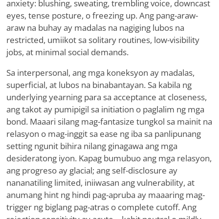
anxiety: blushing, sweating, trembling voice, downcast
eyes, tense posture, o freezing up. Ang pang-araw-
araw na buhay ay madalas na nagiging lubos na
restricted, umiikot sa solitary routines, low-visibility
jobs, at minimal social demands.
Sa interpersonal, ang mga koneksyon ay madalas,
superficial, at lubos na binabantayan. Sa kabila ng
underlying yearning para sa acceptance at closeness,
ang takot ay pumipigil sa initiation o paglalim ng mga
bond. Maaari silang mag-fantasize tungkol sa mainit na
relasyon o mag-inggit sa ease ng iba sa panlipunang
setting ngunit bihira nilang ginagawa ang mga
desideratong iyon. Kapag bumubuo ang mga relasyon,
ang progreso ay glacial; ang self-disclosure ay
nananatiling limited, iniiwasan ang vulnerability, at
anumang hint ng hindi pag-apruba ay maaaring mag-
trigger ng biglang pag-atras o complete cutoff. Ang