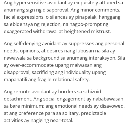
Ang hypersensitive avoidant ay exquisitely attuned sa
anumang sign ng disapproval. Ang minor comments,
facial expressions, o silences ay pinapalaki hanggang
sa ebidensya ng rejection, na nagpo-prompt ng
exaggerated withdrawal at heightened mistrust.
Ang self-denying avoidant ay suppresses ang personal
needs, opinions, at desires nang lubusan na sila ay
nawawala sa background sa anumang interaksyon. Sila
ay over-accommodate upang maiwasan ang
disapproval, sacrificing ang individuality upang
mapanatili ang fragile relational safety.
Ang remote avoidant ay borders sa schizoid
detachment. Ang social engagement ay nababawasan
sa bare minimum; ang emotional needs ay disavowed,
at ang preference para sa solitary, predictable
activities ay nagiging near-total.