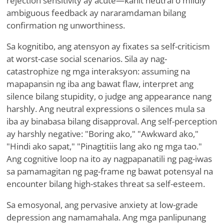
rejection sensitivity ay acute—kahit neutral o mildly
ambiguous feedback ay nararamdaman bilang
confirmation ng unworthiness.
Sa kognitibo, ang atensyon ay fixates sa self-criticism
at worst-case social scenarios. Sila ay nag-
catastrophize ng mga interaksyon: assuming na
mapapansin ng iba ang bawat flaw, interpret ang
silence bilang stupidity, o judge ang appearance nang
harshly. Ang neutral expressions o silences mula sa
iba ay binabasa bilang disapproval. Ang self-perception
ay harshly negative: "Boring ako," "Awkward ako,"
"Hindi ako sapat," "Pinagtitiis lang ako ng mga tao."
Ang cognitive loop na ito ay nagpapanatili ng pag-iwas
sa pamamagitan ng pag-frame ng bawat potensyal na
encounter bilang high-stakes threat sa self-esteem.
Sa emosyonal, ang pervasive anxiety at low-grade
depression ang namamahala. Ang mga panlipunang