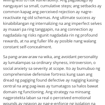
nangyayari sa small, cumulative steps; ang setbacks ay
common kapag ang perceived rejection ay nagre-
reactivate ng old schemas. Ang ultimate success ay
kinabibilangan ng internalizing na ang imperfect selves
ay maaari pa ring tanggapin, na ang connection ay
nagdadala ng risks ngunit nagdadala rin ng profound
rewards, at na ang fuller life ay posible nang walang
constant self-concealment.
Sa pang-araw-araw na wika, ang avoidant personality
ay lumalampas sa ordinary shyness, introversion, o
social anxiety sa severity at scope. Ito ay bumubuo ng
comprehensive defensive fortress kung saan ang
dread ng pagiging found defective ay nagiging kasing-
central na ang pag-iwas ay tumatagos sa halos bawat
domain ng functioning. Ang strategy na minsang
nagprotekta laban sa real o perceived emotional
wounds ay ngayon ay nag-e-enforce ng isolation na