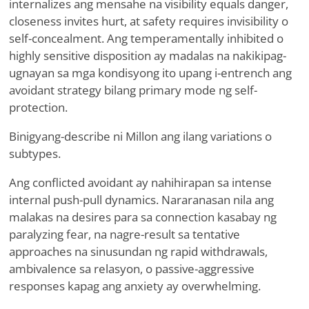
internalizes ang mensahe na visibility equals danger,
closeness invites hurt, at safety requires invisibility o
self-concealment. Ang temperamentally inhibited o
highly sensitive disposition ay madalas na nakikipag-
ugnayan sa mga kondisyong ito upang i-entrench ang
avoidant strategy bilang primary mode ng self-
protection.
Binigyang-describe ni Millon ang ilang variations o
subtypes.
Ang conflicted avoidant ay nahihirapan sa intense
internal push-pull dynamics. Nararanasan nila ang
malakas na desires para sa connection kasabay ng
paralyzing fear, na nagre-result sa tentative
approaches na sinusundan ng rapid withdrawals,
ambivalence sa relasyon, o passive-aggressive
responses kapag ang anxiety ay overwhelming.