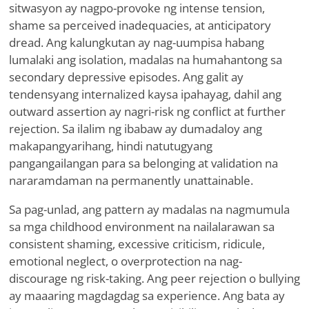
sitwasyon ay nagpo-provoke ng intense tension,
shame sa perceived inadequacies, at anticipatory
dread. Ang kalungkutan ay nag-uumpisa habang
lumalaki ang isolation, madalas na humahantong sa
secondary depressive episodes. Ang galit ay
tendensyang internalized kaysa ipahayag, dahil ang
outward assertion ay nagri-risk ng conflict at further
rejection. Sa ilalim ng ibabaw ay dumadaloy ang
makapangyarihang, hindi natutugyang
pangangailangan para sa belonging at validation na
nararamdaman na permanently unattainable.
Sa pag-unlad, ang pattern ay madalas na nagmumula
sa mga childhood environment na nailalarawan sa
consistent shaming, excessive criticism, ridicule,
emotional neglect, o overprotection na nag-
discourage ng risk-taking. Ang peer rejection o bullying
ay maaaring magdagdag sa experience. Ang bata ay