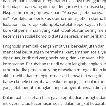
dan jaminan eksplisit. Pengobatan biasanya menggabun
terhadap situasi yang ditakuti dengan restrukturisasi kogn
Eksperimen menguji keyakinan: "Apa yang sebenarnya ter
ini?" Pendekatan berfokus skema menargetkan skema D
Isolation inti. Terapi kelompok, setelah kepercayaan 
korektif penerimaan yang kuat. Obat-obatan sering m
kecemasan sosial komorbid atau depresi, memberikan d
Prognosis membaik dengan motivasi berkelanjutan dan a
mencapai keuntungan bermakna: kenyamanan sosial ya
diperluas, kritik diri yang berkurang, dan kemauan leb
kerentanan. Perubahan terjadi dalam langkah-langkah k
umum ketika penolakan yang dirasakan mengaktifkan k
akhir melibatkan menginternalisasi bahwa diri yang tid
bahwa koneksi membawa risiko tetapi juga imbalan me
yang lebih penuh mungkin tanpa penyembunyian diri ya
Dalam bahasa sehari-hari, gaya kepribadian menghindar
introversi, atau kecemasan sosial dalam tingkat keparah