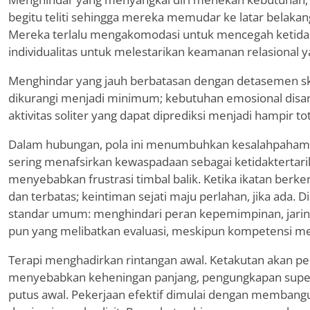
begitu teliti sehingga mereka memudar ke latar belakan
Mereka terlalu mengakomodasi untuk mencegah ketid
individualitas untuk melestarikan keamanan relasional y
Menghindar yang jauh berbatasan dengan detasemen skiz
dikurangi menjadi minimum; kebutuhan emosional disan
aktivitas soliter yang dapat diprediksi menjadi hampir tot
Dalam hubungan, pola ini menumbuhkan kesalahpahaman
sering menafsirkan kewaspadaan sebagai ketidaktertarik
menyebabkan frustrasi timbal balik. Ketika ikatan ber
dan terbatas; keintiman sejati maju perlahan, jika ada. D
standar umum: menghindari peran kepemimpinan, jaringa
pun yang melibatkan evaluasi, meskipun kompetensi m
Terapi menghadirkan rintangan awal. Ketakutan akan pen
menyebabkan keheningan panjang, pengungkapan superfi
putus awal. Pekerjaan efektif dimulai dengan membang