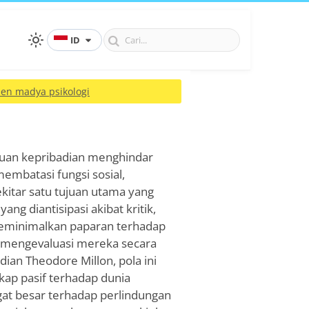
ID
en madya psikologi
guan kepribadian menghindar
 membatasi fungsi sosial,
kitar satu tujuan utama yang
ang diantisipasi akibat kritik,
meminimalkan paparan terhadap
au mengevaluasi mereka secara
dian Theodore Millon, pola ini
ikap pasif terhadap dunia
gat besar terhadap perlindungan