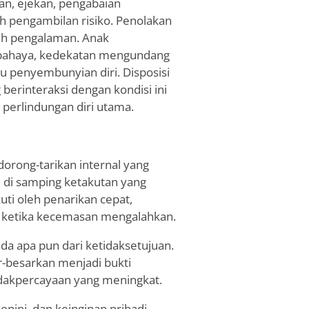
han, ejekan, pengabaian
h pengambilan risiko. Penolakan
h pengalaman. Anak
n bahaya, kedekatan mengundang
 penyembunyian diri. Disposisi
berinteraksi dengan kondisi ini
perlindungan diri utama.
orong-tarikan internal yang
 di samping ketakutan yang
ti oleh penarikan cepat,
f ketika kecemasan mengalahkan.
da apa pun dari ketidaksetujuan.
r-besarkan menjadi bukti
idakpercayaan yang meningkat.
ini, dan keinginan pribadi