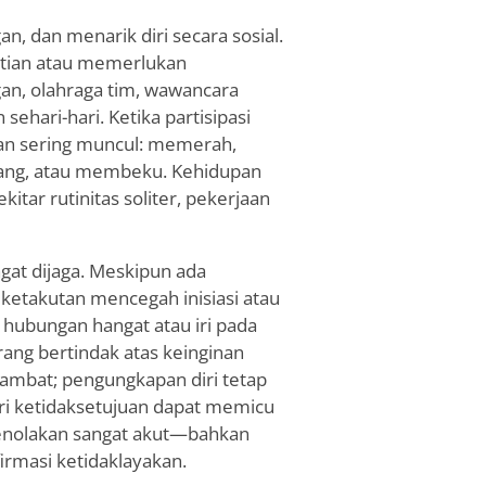
n, dan menarik diri secara sosial.
atian atau memerlukan
gan, olahraga tim, wawancara
sehari-hari. Ketika partisipasi
asan sering muncul: memerah,
egang, atau membeku. Kehidupan
kitar rutinitas soliter, pekerjaan
ngat dijaga. Meskipun ada
etakutan mencegah inisiasi atau
hubungan hangat atau iri pada
rang bertindak atas keinginan
lambat; pengungkapan diri tetap
ari ketidaksetujuan dapat memicu
penolakan sangat akut—bahkan
irmasi ketidaklayakan.