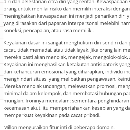
diri dan pelestarian citra diri yang rentan. Kewaspadaa
orang untuk menilai risiko dan memilih interaksi dengan
meningkatkan kewaspadaan ini menjadi penarikan diri y
yang dirasakan dari paparan interpersonal melebihi ham
koneksi, pencapaian, atau rasa memiliki.
Keyakinan dasar ini sangat menghukum diri sendiri dan 
cacat, tidak memadai, atau tidak layak. Jika orang lain m
mereka pasti akan menolak, mengejek, mengolok-olok, 
Keyakinan ini menghasilkan ketakutan antisipatoris yang
dari kehancuran emosional yang diharapkan, individu-indi
menghindari situasi yang melibatkan pengawasan, keintima
Mereka menolak undangan, melewatkan promosi, mengh
minimal dalam kelompok, dan membatasi hubungan pad
mungkin. Ironinya mendalam: sementara penghindara
kecemasan akut, itu mempertahankan kesepian yang da
memperkuat keyakinan pada cacat pribadi.
Millon menguraikan fitur inti di beberapa domain.