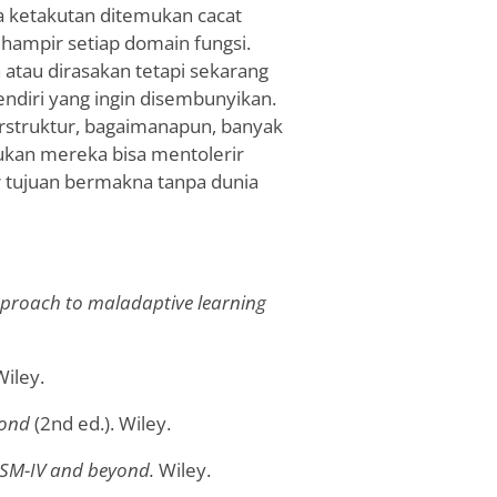
ketakutan ditemukan cacat
hampir setiap domain fungsi.
a atau dirasakan tetapi sekarang
ndiri yang ingin disembunyikan.
rstruktur, bagaimanapun, banyak
kan mereka bisa mentolerir
 tujuan bermakna tanpa dunia
proach to maladaptive learning
iley.
yond
(2nd ed.). Wiley.
 DSM-IV and beyond.
Wiley.