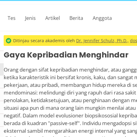
Tes
Jenis
Artikel
Berita
Anggota
Ditinjau secara akademis oleh
Dr. Jennifer Schulz, Ph.D.,
dos
Gaya Kepribadian Menghindar
Orang dengan sifat kepribadian menghindar, atau gang
ketika karakteristik ini bersifat kronis, kaku, dan sangat
pekerjaan, atau pribadi, membangun hidup mereka di se
mendominasi: melindungi diri yang rapuh dari rasa sakit y
penolakan, ketidaksetujuan, atau penghinaan dengan 
situasi apa pun di mana orang lain mungkin menilai at
negatif. Dalam model evolusioner biopsikososial kepriba
berada di kuadran "passive-self". Individu mengadopsi s
eksternal sambil mengarahkan energi internal yang san