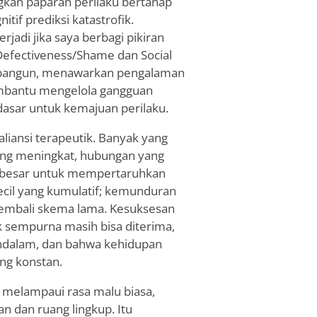
gkan paparan perilaku bertahap
itif prediksi katastrofik.
jadi jika saya berbagi pikiran
efectiveness/Shame dan Social
terbangun, menawarkan pengalaman
embantu mengelola gangguan
asar untuk kemajuan perilaku.
liansi terapeutik. Banyak yang
ng meningkat, hubungan yang
ih besar untuk mempertaruhkan
ecil yang kumulatif; kemunduran
embali skema lama. Kesuksesan
ak sempurna masih bisa diterima,
ndalam, dan bahwa kehidupan
ng konstan.
 melampaui rasa malu biasa,
an dan ruang lingkup. Itu