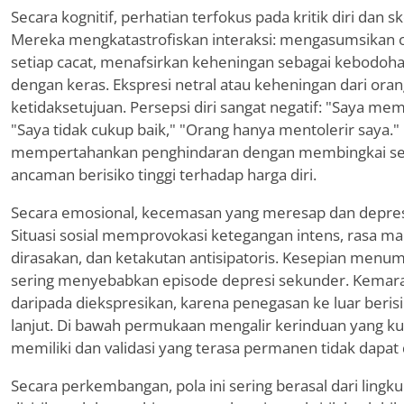
Secara kognitif, perhatian terfokus pada kritik diri dan s
Mereka mengkatastrofiskan interaksi: mengasumsikan 
setiap cacat, menafsirkan keheningan sebagai kebodoha
dengan keras. Ekspresi netral atau keheningan dari oran
ketidaksetujuan. Persepsi diri sangat negatif: "Saya m
"Saya tidak cukup baik," "Orang hanya mentolerir saya." L
mempertahankan penghindaran dengan membingkai seti
ancaman berisiko tinggi terhadap harga diri.
Secara emosional, kecemasan yang meresap dan depres
Situasi sosial memprovokasi ketegangan intens, rasa ma
dirasakan, dan ketakutan antisipatoris. Kesepian menum
sering menyebabkan episode depresi sekunder. Kemarah
daripada diekspresikan, karena penegasan ke luar berisi
lanjut. Di bawah permukaan mengalir kerinduan yang kua
memiliki dan validasi yang terasa permanen tidak dapat 
Secara perkembangan, pola ini sering berasal dari ling