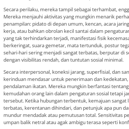
Secara perilaku, mereka tampil sebagai terhambat, engga
Mereka menjauhi aktivitas yang mungkin menarik perh
penampilan: pidato di depan umum, kencan, acara jarin
kerja, atau bahkan obrolan kecil santai dalam pengaturan 
yang tak terhindarkan terjadi, manifestasi fisik kecem
berkeringat, suara gemetar, mata tertunduk, postur t
sehari-hari sering menjadi sangat terbatas, berputar di se
dengan visibilitas rendah, dan tuntutan sosial minimal.
Secara interpersonal, koneksi jarang, superfisial, dan sa
kerinduan mendasar untuk penerimaan dan kedekatan, k
pendalaman ikatan. Mereka mungkin berfantasi tentang 
kemudahan orang lain dalam pengaturan sosial tetapi ja
tersebut. Ketika hubungan terbentuk, kemajuan sangat 
terbatas, kerentanan dihindari, dan petunjuk apa pun d
mundur mendadak atau pemutusan total. Sensitivitas 
umpan balik netral atau agak ambigu terasa seperti konf