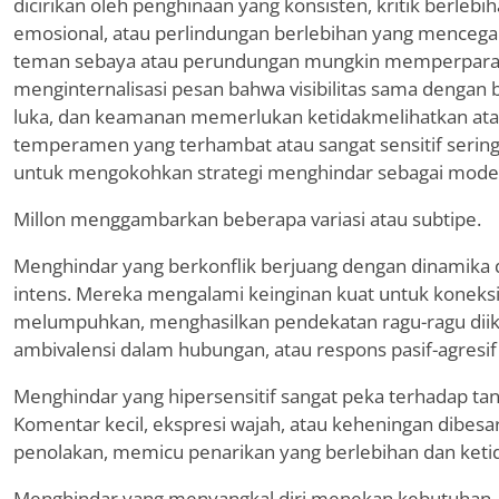
dicirikan oleh penghinaan yang konsisten, kritik berlebi
emosional, atau perlindungan berlebihan yang mencega
teman sebaya atau perundungan mungkin memperpara
menginternalisasi pesan bahwa visibilitas sama denga
luka, dan keamanan memerlukan ketidakmelihatkan atau
temperamen yang terhambat atau sangat sensitif sering 
untuk mengokohkan strategi menghindar sebagai mode 
Millon menggambarkan beberapa variasi atau subtipe.
Menghindar yang berkonflik berjuang dengan dinamika d
intens. Mereka mengalami keinginan kuat untuk koneksi
melumpuhkan, menghasilkan pendekatan ragu-ragu diiku
ambivalensi dalam hubungan, atau respons pasif-agresi
Menghindar yang hipersensitif sangat peka terhadap tan
Komentar kecil, ekspresi wajah, atau keheningan dibesa
penolakan, memicu penarikan yang berlebihan dan ket
Menghindar yang menyangkal diri menekan kebutuhan, op