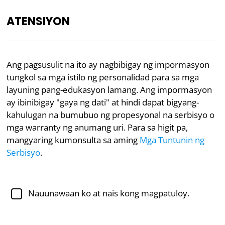
ATENSIYON
PH
Ang pagsusulit na ito ay nagbibigay ng impormasyon
tungkol sa mga istilo ng personalidad para sa mga
layuning pang-edukasyon lamang. Ang impormasyon
“Ang iyong paboritong ‘Winnie the Pooh’ character
ay maaaring magpahayag ng iyong mental
ay ibinibigay "gaya ng dati" at hindi dapat bigyang-
health.”
kahulugan na bumubuo ng propesyonal na serbisyo o
— New York Post
mga warranty ng anumang uri. Para sa higit pa,
mangyaring kumonsulta sa aming
Mga Tuntunin ng
Serbisyo
.
1
2
Sinuri nang akademiko ni
Dr. Jennifer Schulz, Ph.D.
,
katuwang na propesor ng sikolohiya
Nauunawaan ko at nais kong magpatuloy.
Kalusugang Pangkaisipan
Kulturang Popular
Sikolohiya