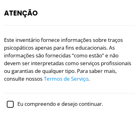
ATENÇÃO
PT
Este inventário fornece informações sobre traços
psicopáticos apenas para fins educacionais. As
Revisado academicamente pela
Dra. Jennifer Schulz,
Ph.D.,
professora associada de psicologia
informações são fornecidas “como estão” e não
devem ser interpretadas como serviços profissionais
Mental Health
Psychology
Psychopathy
ou garantias de qualquer tipo. Para saber mais,
consulte nossos
Termos de Serviço
.
Teste de Matriz de Psicopatia
Inspirado no trabalho de Scott Lilienfeld, professor
Eu compreendo e desejo continuar.
de psicologia da Emory University, o Teste de Matriz
de Psicopatia examina traços psicopáticos em
indivíduos normais, embora o teste possa ser usado
em
contextos clínicos
também.