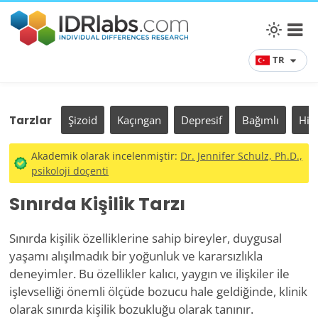
TR
Tarzlar
Şizoid
Kaçıngan
Depresif
Bağımlı
Hist
Akademik olarak incelenmiştir:
Dr. Jennifer Schulz, Ph.D.,
psikoloji doçenti
Sınırda Kişilik Tarzı
Sınırda kişilik özelliklerine sahip bireyler, duygusal
yaşamı alışılmadık bir yoğunluk ve kararsızlıkla
deneyimler. Bu özellikler kalıcı, yaygın ve ilişkiler ile
işlevselliği önemli ölçüde bozucu hale geldiğinde, klinik
olarak sınırda kişilik bozukluğu olarak tanınır.