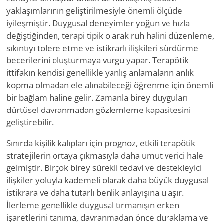
yaklaşımlarının geliştirilmesiyle önemli ölçüde
iyileşmiştir. Duygusal deneyimler yoğun ve hızla
değiştiğinden, terapi tipik olarak ruh halini düzenleme,
sıkıntıyı tolere etme ve istikrarlı ilişkileri sürdürme
becerilerini oluşturmaya vurgu yapar. Terapötik
ittifakın kendisi genellikle yanlış anlamaların anlık
kopma olmadan ele alınabileceği öğrenme için önemli
bir bağlam haline gelir. Zamanla birey duyguları
dürtüsel davranmadan gözlemleme kapasitesini
geliştirebilir.
Sınırda kişilik kalıpları için prognoz, etkili terapötik
stratejilerin ortaya çıkmasıyla daha umut verici hale
gelmiştir. Birçok birey sürekli tedavi ve destekleyici
ilişkiler yoluyla kademeli olarak daha büyük duygusal
istikrara ve daha tutarlı benlik anlayışına ulaşır.
İlerleme genellikle duygusal tırmanışın erken
işaretlerini tanıma, davranmadan önce duraklama ve