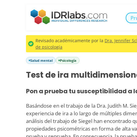
Pr
Revisado académicamente por la
Dra. Jennifer Sc
de psicología
Salud mental
Psicología
Test de ira multidimension
Pon a prueba tu susceptibilidad a l
Basándose en el trabajo de la Dra. Judith M. Sieg
experiencia de ira a lo largo de múltiples dime
análisis del trabajo de Siegel han encontrado q
propiedades psicométricas en forma de alta val
prueba y reprueba. En consecuencia, la prueba 