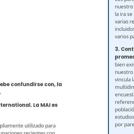
nuestro
la ira s
varias r
incluido
varios p
3. Con
promed
bien exi
nuestro
vincula 
debe confundirse con, la
multidim
.
encuest
referenc
ternational. La MAI es
població
estudios
​​por par
pliamente utilizado para
cupaciones recientes con