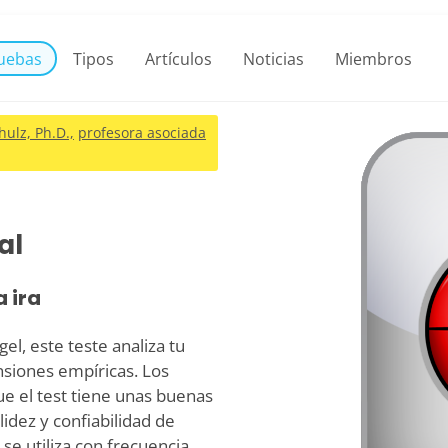
uebas
Tipos
Artículos
Noticias
Miembros
hulz, Ph.D.,
profesora asociada
al
a ira
el, este teste analiza tu
nsiones empíricas. Los
ue el test tiene unas buenas
idez y confiabilidad de
se utiliza con frecuencia