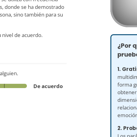
cos, donde se ha demostrado
rsona, sino también para su
u nivel de acuerdo.
¿Por q
prueb
1. Grat
alguien.
multidi
forma gr
De acuerdo
obtener
dimensi
relacion
emoción 
2. Prob
Los pará