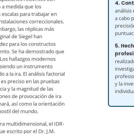
4. Cont
o a medida que los
análisis 
 escalas para trabajar en
a cabo p
nstalaciones correccionales.
precisió
mbargo, las réplicas más
puntuaci
ginal de Siegel han
idez para los constructos
5. Hec
ento. Se ha demostrado que
profes
n. Los hallazgos modernos
realizad
 siendo un instrumento
investig
 la ira. El análisis factorial
profesio
 es preciso en las pruebas
y la inv
ncia y la magnitud de las
individu
iones de provocación de ira
rá, así como la orientación
hostil del mundo.
a multidimensional, el IDR-
 escrito por el Dr. J.M.