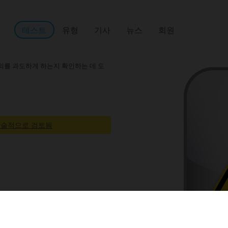
테스트
유형
기사
뉴스
회원
주의를 과도하게 하는지 확인하는 데 도
“IDRLabs에서 발표한 독성 긍정
다. 결과는 모델이 데이터에 잘 맞는
— Haigazian University, 2023
술적으로 검토됨
, 긍정이 진정한 감정 표현의