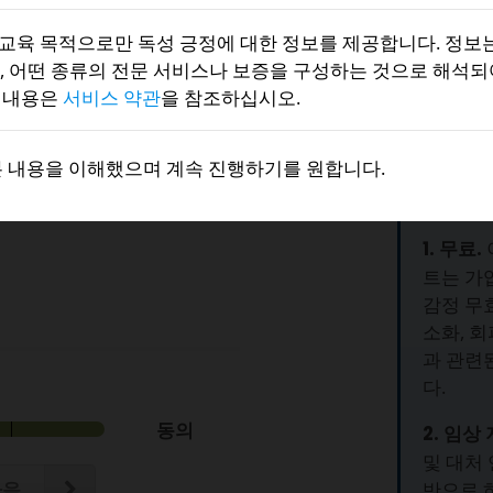
연구자 Quintero와 Long
교육 목적으로만 독성 긍정에 대한 정보를 제공합니다. 정보는
정, 강박적 낙관 등의 패턴을 포
, 어떤 종류의 전문 서비스나 보증을 구성하는 것으로 해석되
한 내용은
서비스 약관
을 참조하십시오.
적으로 강화된 규칙을 어떻게
 감정이 긍정적인 관점을 유
왜 이 
본 내용을 이해했으며 계속 진행하기를 원합니다.
한다는 기대를 중심으로 합니
까?
러합니다.
1. 무료.
트는 가
감정 무효
소화, 회
과 관련
다.
동의
2. 임상
및 대처
반으로 
다음