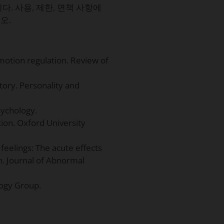
. 사용, 제한, 면책 사항에
오.
emotion regulation. Review of
ntory. Personality and
sychology.
tion. Oxford University
 feelings: The acute effects
n. Journal of Abnormal
logy Group.