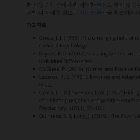
한 적용 가능성에 대한 어떠한 주장도 하지 않습니다
대한 더 자세한 정보는
서비스 약관
을 참조하십시
참고 자료
Gross, J. J. (1998). The emerging field of 
General Psychology.
Bryant, F. B. (2003). Savoring beliefs inve
Individual Differences.
McGhee, P. (2019). Humor and Positive P
Lazarus, R. S. (1991). Emotion and Adapta
Press.
Gross, J.J., & Levenson, R.W. (1997) Hiding
of inhibiting negative and positive emotio
Psychology, 107(1), 95-103.
Quintero, S. & Long, J. (2019). The Psycho