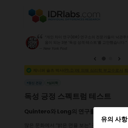
“개인 차이 연구(IDR) 연구소의 전문가들이 낙관
움이 되는 3분 ‘독성 성격 테스트’를 고안했습니다.”
— New York Post
1
2
제니퍼 슐츠 박사
(Ph.D.)에 의해 심리학 부교수로서
학
정신 건강
심리학
독성 긍정 스펙트럼 테스트
Quintero와 Long의 연구를 기반으로 함
유의 사항
많은 문화에서 “밝은 면을 보는” 것을 장려하지만