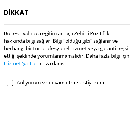
DİKKAT
TR
Bu test, yalnızca eğitim amaçlı Zehirli Pozitiflik
hakkında bilgi sağlar. Bilgi “olduğu gibi” sağlanır ve
“Bireysel Farklılıklar Araştırma (IDR)
herhangi bir tür profesyonel hizmet veya garanti teşkil
laboratuvarlarındaki uzmanlar, iyimserlikte aşırıya
ettiği şeklinde yorumlanmamalıdır. Daha fazla bilgi için
kaçıp kaçmadığınızı görmenize yardımcı olmak için
üç dakikalık bir ‘Zehirli Kişilik Testi’ tasarladı.”
Hizmet Şartları
'mıza danışın.
— 
— New York Post
1
2
Anlıyorum ve devam etmek istiyorum.
Akademik olarak incelenmiştir:
Dr. Jennifer Schulz,
Ph.D.,
psikoloji doçenti
Ruh Sağlığı
Psikoloji
Zehirli Pozitiflik Spektrumu