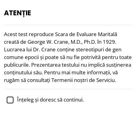
ATENȚIE
RO
Acest test reproduce Scara de Evaluare Maritală
creată de George W. Crane, M.D., Ph.D. în 1929.
Revizuit academic de
Dr. Jennifer Schulz, Ph.D.,
Lucrarea lui Dr. Crane conține stereotipuri de gen
conferențiar universitar de psihologie
comune epocii și poate să nu fie potrivită pentru toate
publicurile. Prezentarea testului nu implică susținerea
Întâlniri
Gen
Psihologie
conținutului său. Pentru mai multe informații, vă
Test Scara de Evaluare a
rugăm să consultați Termenii noștri de Serviciu.
Soțului
Înțeleg și doresc să continui.
În 1929, medicul doctor și Ph.D. George W. Crane a
creat Scara de Evaluare Maritală pentru a măsura
dacă un bărbat ar fi un bun soț. Astăzi, multe dintre
ideile lui Crane pot fi văzute ca fiind învechite, dar