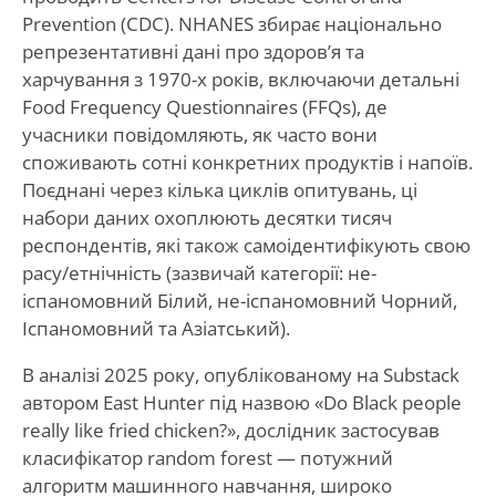
Prevention (CDC). NHANES збирає національно
репрезентативні дані про здоров’я та
харчування з 1970-х років, включаючи детальні
Food Frequency Questionnaires (FFQs), де
учасники повідомляють, як часто вони
споживають сотні конкретних продуктів і напоїв.
Поєднані через кілька циклів опитувань, ці
набори даних охоплюють десятки тисяч
респондентів, які також самоідентифікують свою
расу/етнічність (зазвичай категорії: не-
іспаномовний Білий, не-іспаномовний Чорний,
Іспаномовний та Азіатський).
В аналізі 2025 року, опублікованому на Substack
автором East Hunter під назвою «Do Black people
really like fried chicken?», дослідник застосував
класифікатор random forest — потужний
алгоритм машинного навчання, широко