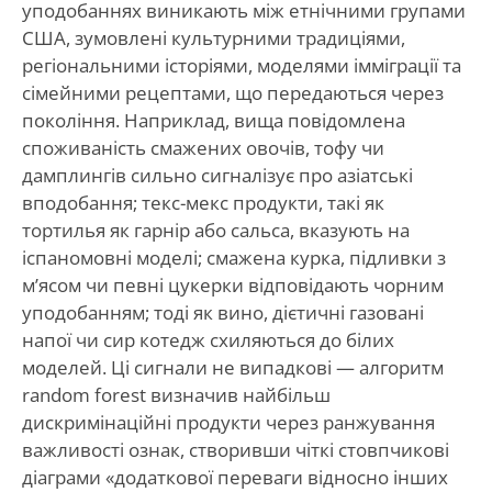
уподобаннях виникають між етнічними групами
США, зумовлені культурними традиціями,
регіональними історіями, моделями імміграції та
сімейними рецептами, що передаються через
покоління. Наприклад, вища повідомлена
споживаність смажених овочів, тофу чи
дамплингів сильно сигналізує про азіатські
вподобання; текс-мекс продукти, такі як
тортилья як гарнір або сальса, вказують на
іспаномовні моделі; смажена курка, підливки з
м’ясом чи певні цукерки відповідають чорним
уподобанням; тоді як вино, дієтичні газовані
напої чи сир котедж схиляються до білих
моделей. Ці сигнали не випадкові — алгоритм
random forest визначив найбільш
дискримінаційні продукти через ранжування
важливості ознак, створивши чіткі стовпчикові
діаграми «додаткової переваги відносно інших