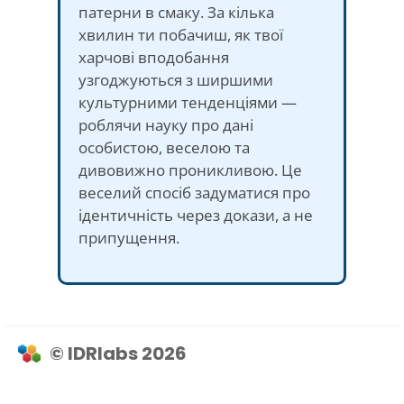
патерни в смаку. За кілька
хвилин ти побачиш, як твої
харчові вподобання
узгоджуються з ширшими
культурними тенденціями —
роблячи науку про дані
особистою, веселою та
дивовижно проникливою. Це
веселий спосіб задуматися про
ідентичність через докази, а не
припущення.
© IDRlabs 2026