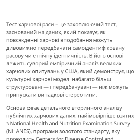
Тест харчової раси – це захоплюючий тест,
заснований на даних, який показує, як
повсякденні харчові вподобання можуть
дивовижно передбачати самоідентифіковану
расову чи етнічну ідентичність. В його основі
лежить суворий емпіричний аналіз великих
харчових опитувань у США, який демонструє, що
культурні харчові моделі набагато більш
структуровані — і передбачувані — ніж можуть
припускати випадкові стереотипи.
Основа сягає детального вторинного аналізу
публічних харчових даних, найімовірніше взятих
з National Health and Nutrition Examination Survey
(NHANES), програми золотого стандарту, яку
проводить Centers for Disease Control and