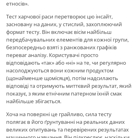
етносів».
Тест харчової раси перетворює цю інсайт,
засновану на даних, у стислий, захоплюючий
формат тесту. Він включає вісім найбільш
передбачувальних елементів для кожної групи,
безпосередньо взяті з ранжованих графіків
переваг аналізу. Користувачі просто
відповідають «так» або «ні» на те, чи регулярно
насолоджуються вони кожним продуктом
(щонайменше щомісяця), потім надсилають
відповіді та отримують миттєвий результат, який
показує, з яким етнічним патерном їхній смак
найбільше збігається.
Хоча на поверхні це грайливо, сила тесту
полягає в його ґрунтуванні на реальних даних
великих опитувань та перевірених результатах
машинного навчання. Він підкреслює, наскільки