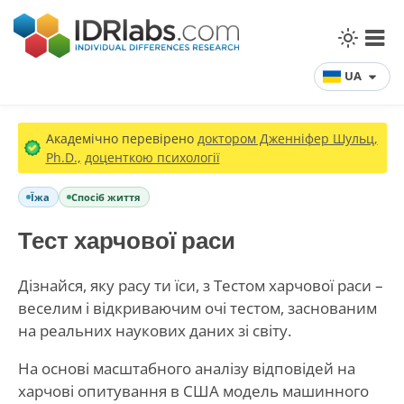
UA
Академічно перевірено
доктором Дженніфер Шульц,
Ph.D.,
доценткою психології
Їжа
Спосіб життя
Тест харчової раси
Дізнайся, яку расу ти їси, з Тестом харчової раси –
веселим і відкриваючим очі тестом, заснованим
на реальних наукових даних зі світу.
На основі масштабного аналізу відповідей на
харчові опитування в США модель машинного