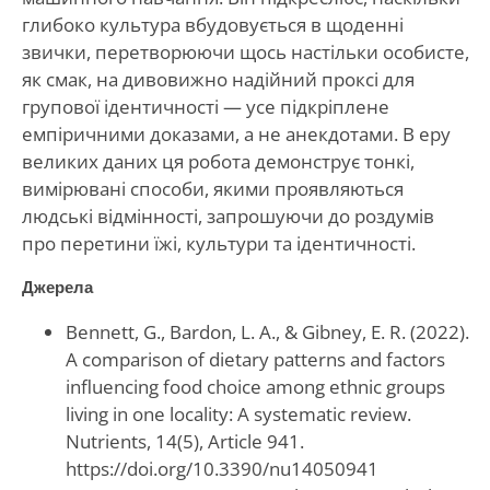
глибоко культура вбудовується в щоденні
звички, перетворюючи щось настільки особисте,
як смак, на дивовижно надійний проксі для
групової ідентичності — усе підкріплене
емпіричними доказами, а не анекдотами. В еру
великих даних ця робота демонструє тонкі,
вимірювані способи, якими проявляються
людські відмінності, запрошуючи до роздумів
про перетини їжі, культури та ідентичності.
Джерела
Bennett, G., Bardon, L. A., & Gibney, E. R. (2022).
A comparison of dietary patterns and factors
influencing food choice among ethnic groups
living in one locality: A systematic review.
Nutrients, 14(5), Article 941.
https://doi.org/10.3390/nu14050941