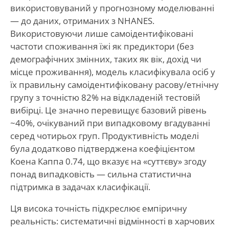
використовуваний у прогнозному моделюванні
— до даних, отриманих з NHANES.
Використовуючи лише самоідентифіковані
частоти споживання їжі як предиктори (без
демографічних змінних, таких як вік, дохід чи
місце проживання), модель класифікувала осіб у
їх правильну самоідентифіковану расову/етнічну
групу з точністю 82% на відкладеній тестовій
вибірці. Це значно перевищує базовий рівень
~40%, очікуваний при випадковому вгадуванні
серед чотирьох груп. Продуктивність моделі
була додатково підтверджена коефіцієнтом
Коена Каппа 0.74, що вказує на «суттєву» згоду
понад випадковість — сильна статистична
підтримка в задачах класифікації.
Ця висока точність підкреслює емпіричну
реальність: систематичні відмінності в харчових