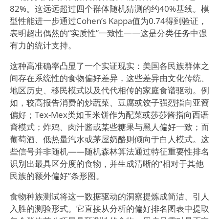
82%。这远远超过四个群体随机猜测的约40%基线。模
型性能进一步通过Cohen’s Kappa值为0.74得到验证，
表明超出偶然的“实质性”一致性——这是分类任务中强
有力的统计支持。
这种高准确率凸显了一个实证现实：美国各民族群体之
间存在系统性的食物偏好差异，这些差异由文化传统、
地区历史、移民模式以及代代相传的家庭食谱驱动。例
如，较高报告消费的炒蔬菜、豆腐或饺子强烈指向亚裔
偏好；Tex-Mex类如玉米饼作为配菜或莎莎酱指向西语
裔模式；炸鸡、肉汁酱或某些糖果与黑人偏好一致；而
葡萄酒、低热量汽水或茅屋奶酪则倾向于白人模式。这
些信号并非随机——随机森林算法通过特征重要性排名
识别出最具区分度的食物，并生成清晰的“相对于其他
民族的额外偏好”条形图。
食物种族测试将这一数据驱动的洞察提炼成简洁、引人
入胜的测验形式。它直接从分析的偏好排名图表中提取