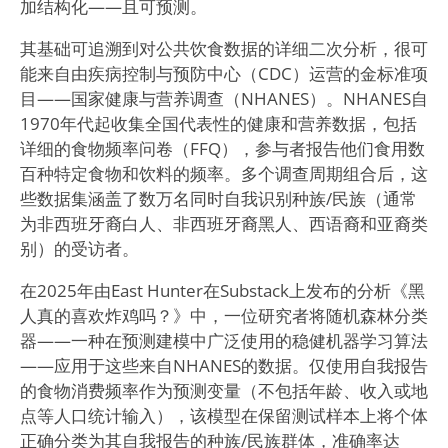
加结构化——且可预测。
其基础可追溯到对公共饮食数据的详细二次分析，很可
能来自由疾病控制与预防中心（CDC）运营的金标准项
目——国家健康与营养调查（NHANES）。NHANES自
1970年代起收集全国代表性的健康和营养数据，包括
详细的食物频率问卷（FFQ），参与者报告他们食用数
百种特定食物和饮料的频率。多个调查周期组合后，这
些数据集涵盖了数万名同时自我识别种族/民族（通常
为非西班牙裔白人、非西班牙裔黑人、西语裔和亚裔类
别）的受访者。
在2025年由East Hunter在Substack上发布的分析《黑
人真的喜欢炸鸡吗？》中，一位研究者将随机森林分类
器——一种在预测建模中广泛使用的稳健机器学习算法
——应用于这些来自NHANES的数据。仅使用自我报告
的食物消费频率作为预测变量（不包括年龄、收入或地
点等人口统计输入），该模型在保留测试样本上将个体
正确分类为其自我报告的种族/民族群体，准确率达