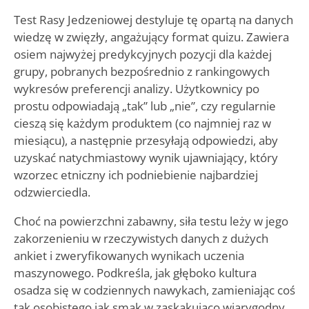
Test Rasy Jedzeniowej destyluje tę opartą na danych
wiedzę w zwięzły, angażujący format quizu. Zawiera
osiem najwyżej predykcyjnych pozycji dla każdej
grupy, pobranych bezpośrednio z rankingowych
wykresów preferencji analizy. Użytkownicy po
prostu odpowiadają „tak” lub „nie”, czy regularnie
cieszą się każdym produktem (co najmniej raz w
miesiącu), a następnie przesyłają odpowiedzi, aby
uzyskać natychmiastowy wynik ujawniający, który
wzorzec etniczny ich podniebienie najbardziej
odzwierciedla.
Choć na powierzchni zabawny, siła testu leży w jego
zakorzenieniu w rzeczywistych danych z dużych
ankiet i zweryfikowanych wynikach uczenia
maszynowego. Podkreśla, jak głęboko kultura
osadza się w codziennych nawykach, zamieniając coś
tak osobistego jak smak w zaskakująco wiarygodny