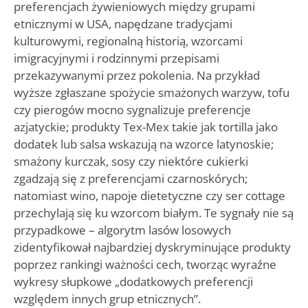
preferencjach żywieniowych między grupami
etnicznymi w USA, napędzane tradycjami
kulturowymi, regionalną historią, wzorcami
imigracyjnymi i rodzinnymi przepisami
przekazywanymi przez pokolenia. Na przykład
wyższe zgłaszane spożycie smażonych warzyw, tofu
czy pierogów mocno sygnalizuje preferencje
azjatyckie; produkty Tex-Mex takie jak tortilla jako
dodatek lub salsa wskazują na wzorce latynoskie;
smażony kurczak, sosy czy niektóre cukierki
zgadzają się z preferencjami czarnoskórych;
natomiast wino, napoje dietetyczne czy ser cottage
przechylają się ku wzorcom białym. Te sygnały nie są
przypadkowe – algorytm lasów losowych
zidentyfikował najbardziej dyskryminujące produkty
poprzez rankingi ważności cech, tworząc wyraźne
wykresy słupkowe „dodatkowych preferencji
względem innych grup etnicznych”.