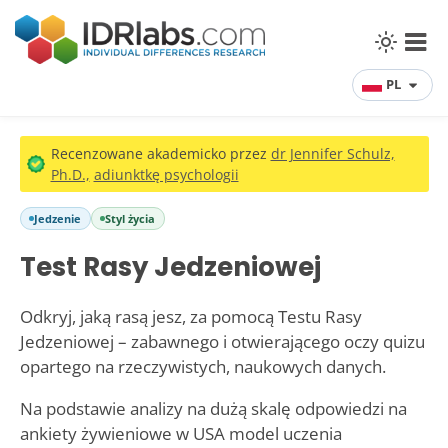
PL
Recenzowane akademicko przez
dr Jennifer Schulz,
Ph.D.,
adiunktkę psychologii
Jedzenie
Styl życia
Test Rasy Jedzeniowej
Odkryj, jaką rasą jesz, za pomocą Testu Rasy
Jedzeniowej – zabawnego i otwierającego oczy quizu
opartego na rzeczywistych, naukowych danych.
Na podstawie analizy na dużą skalę odpowiedzi na
ankiety żywieniowe w USA model uczenia