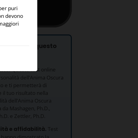
per puri
non devono
maggiori
 utilizzare questo
uito.
Questo test online
rsonalità dell’Anima Oscura
to e ti permetterà di
il tuo risultato nella
ità dell’Anima Oscura
a da Mashagen, Ph.D.,
h.D. e Zettler, Ph.D.
ità e affidabilità.
Test
 hanno dimostrato la