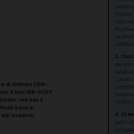
validità
Oscura. 
nella riv
Psycholo
ha dimo
validità 
3. Contr
del test
databas
L’analisi
ra di IDRlabs (IDR-
condotta
al. Il test IDR-DCPT
massima 
 Zettler, ma non è
risultati.
tituti e non è
4. Crea
 dai suddetti
autori d
sulla pe