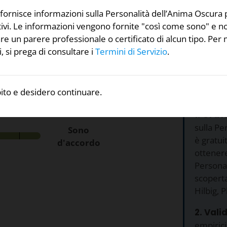
fornisce informazioni sulla Personalità dell’Anima Oscura 
tivi. Le informazioni vengono fornite "così come sono" e 
ti affermazioni indica
e un parere professionale o certificato di alcun tipo. Per 
, si prega di consultare i
Termini di Servizio
.
Perché
test?
ito e desidero continuare.
ssualmente o emotivamente.
1. Grat
sulla Pe
Sono
è gratui
d'accordo
ottenere 
Personal
scopert
Hilbig, P
2. Valid
empirici