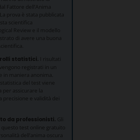
 dal Fattore dell’Anima
La prova è stata pubblicata
ista scientifica
gical Review e il modello
strato di avere una buona
scientifica.
olli statistici.
I risultati
 vengono registrati in un
e in maniera anonima.
 statistica del test viene
 per assicurare la
precisione e validità dei
to da professionisti.
Gli
i questo test online gratuito
rsonalità dell’anima oscura