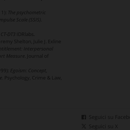
11):
The psychometric
Impulse Scale (SSIS)
.
a CT-DT3
IDRlabs.
remy Shelton, Julie J. Exline
ntitlement: Interpersonal
ort Measure
. Journal of
999):
Egoism: Concept,
e
. Psychology, Crime & Law,
Seguici su Face
Seguici su X