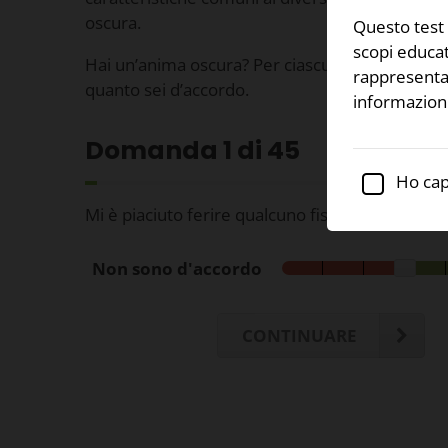
oscura.
Questo test 
scopi educa
Hai un’anima oscura? Per ciascuna delle seguen
rappresentar
quanto sei d’accordo.
informazioni
Domanda
1
di 45
Ho cap
Mi è piaciuto ferire qualcuno fisicamente, se
Non sono d'accordo
CONTINUARE