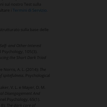
oni sul nostro Test sulla
ultare i
Termini di Servizio
.
strutturato sulla base delle
Self- and Other-Interest
al Psychology, 105(3).
ucing the Short Dark Triad
 e Norris, A. L. (2014):
The
 spitefulness
. Psychological
Baker, V. L. e Mayer, D. M.
ral Disengagement And
nel Psychology, 65(1).
18):
The dark core of