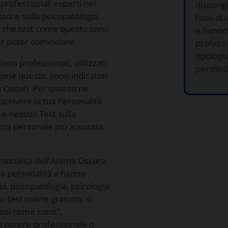
 professionali esperti nei
dispongo
tiva e sulla psicopatologia.
l’uso di 
e che test come questo sono
e hanno 
er poter cominciare.
professi
tipologia
ano professionali, utilizzati
personal
come questo, sono indicatori
ti Oscuri. Per quanto ne
scrivere la tua Personalità
 e nessun Test sulla
nza personale più accurata
Personalità dell’Anima Oscura
ulla personalità e hanno
ia, psicopatologia, psicologia
o test online gratuito, si
"così come sono",
 parere professionale o