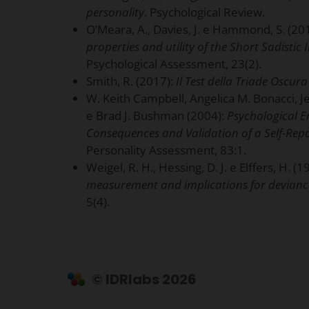
personality
. Psychological Review.
O’Meara, A., Davies, J. e Hammond, S. (20
properties and utility of the Short Sadistic 
Psychological Assessment, 23(2).
Smith, R. (2017):
Il Test della Triade Oscur
W. Keith Campbell, Angelica M. Bonacci, Je
e Brad J. Bushman (2004):
Psychological E
Consequences and Validation of a Self-Rep
Personality Assessment, 83:1.
Weigel, R. H., Hessing, D. J. e Elffers, H. (1
measurement and implications for devianc
5(4).
© IDRlabs 2026