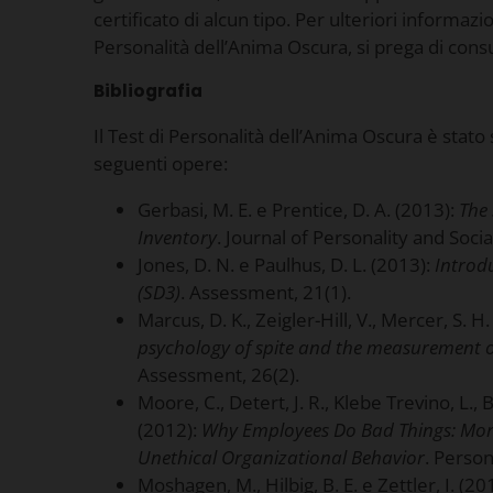
certificato di alcun tipo. Per ulteriori informazi
Personalità dell’Anima Oscura, si prega di cons
Bibliografia
Il Test di Personalità dell’Anima Oscura è stato 
seguenti opere:
Gerbasi, M. E. e Prentice, D. A. (2013):
The 
Inventory
. Journal of Personality and Soci
Jones, D. N. e Paulhus, D. L. (2013):
Introd
(SD3)
. Assessment, 21(1).
Marcus, D. K., Zeigler-Hill, V., Mercer, S. H.
psychology of spite and the measurement of
Assessment, 26(2).
Moore, C., Detert, J. R., Klebe Trevino, L., 
(2012):
Why Employees Do Bad Things: Mo
Unethical Organizational Behavior
. Person
Moshagen, M., Hilbig, B. E. e Zettler, I. (20