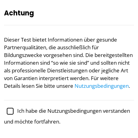
Achtung
DE
Dieser Test bietet Informationen über gesunde
Partnerqualitäten, die ausschließlich für
Akademisch geprüft von
Dr. Jennifer Schulz, Ph.D.,
außerordentliche Professorin für Psychologie
Bildungszwecke vorgesehen sind. Die bereitgestellten
Informationen sind “so wie sie sind” und sollten nicht
Dating
Psychologie
als professionelle Dienstleistungen oder jegliche Art
von Garantien interpretiert werden. Für weitere
Gesunde-Partnerschafts-Test
Details lesen Sie bitte unsere
Nutzungsbedingungen
.
Sind Sie als Partner gesund oder
toxisch?
Ich habe die Nutzungsbedingungen verstanden
und möchte fortfahren.
Da Psychologen die gemeinsamen Muster gesunder
und ungesunder Beziehungen analysiert haben, wird
immer klarer, dass einige Menschen gutes