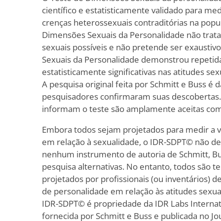
científico e estatisticamente validado para me
crenças heterossexuais contraditórias na popu
Dimensões Sexuais da Personalidade não trata 
sexuais possíveis e não pretende ser exaustiv
Sexuais da Personalidade demonstrou repetid
estatisticamente significativas nas atitudes s
A pesquisa original feita por Schmitt e Buss é 
pesquisadores confirmaram suas descobertas. A
informam o teste são amplamente aceitas como
Embora todos sejam projetados para medir a v
em relação à sexualidade, o IDR-SDPT© não d
nenhum instrumento de autoria de Schmitt, Bu
pesquisa alternativas. No entanto, todos são t
projetados por profissionais (ou inventários) d
de personalidade em relação às atitudes sexua
IDR-SDPT© é propriedade da IDR Labs Internatio
fornecida por Schmitt e Buss e publicada no Jo