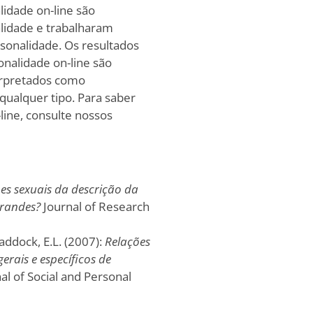
lidade on-line são
alidade e trabalharam
rsonalidade. Os resultados
nalidade on-line são
erpretados como
qualquer tipo. Para saber
line, consulte nossos
s sexuais da descrição da
grandes?
Journal of Research
Paddock, E.L. (2007):
Relações
erais e específicos de
nal of Social and Personal