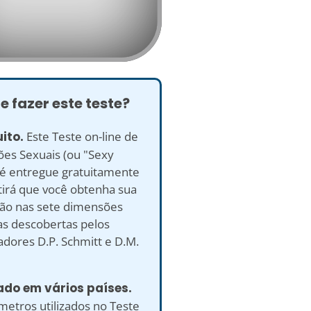
e fazer este teste?
uito.
Este Teste on-line de
es Sexuais (ou "Sexy
 é entregue gratuitamente
tirá que você obtenha sua
ão nas sete dimensões
as descobertas pelos
dores D.P. Schmitt e D.M.
ado em vários países.
etros utilizados no Teste