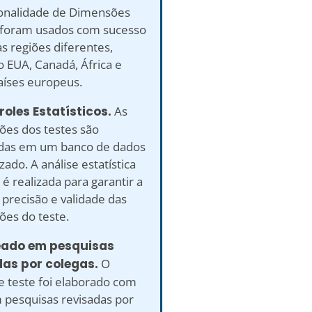
onalidade de Dimensões
 foram usados ​​com sucesso
s regiões diferentes,
o EUA, Canadá, África e
aíses europeus.
roles Estatísticos.
As
ões dos testes são
adas em um banco de dados
ado. A análise estatística
 é realizada para garantir a
precisão e validade das
ões do teste.
eado em pesquisas
das por colegas.
O
e teste foi elaborado com
 pesquisas revisadas por