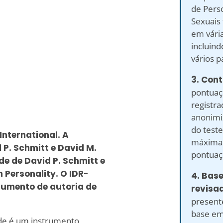
de Pers
Sexuais
em vária
incluind
vários p
3. Cont
pontuaç
registr
anonimiz
do teste
International. A
máxima 
 P. Schmitt e David M.
pontuaç
de de David P. Schmitt e
n Personality. O IDR-
4. Bas
rumento de autoria de
revisa
present
base em
de é um instrumento