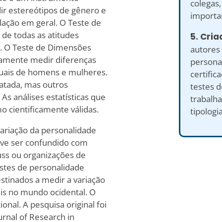
colegas
dir estereótipos de gênero e
importan
lação em geral. O Teste de
de todas as atitudes
5. Cria
o. O Teste de Dimensões
autores 
amente medir diferenças
personal
exuais de homens e mulheres.
certific
datada, mas outros
testes 
s análises estatísticas que
trabalh
 cientificamente válidas.
tipologi
ariação da personalidade
eve ser confundido com
ss ou organizações de
estes de personalidade
estinados a medir a variação
is no mundo ocidental. O
nal. A pesquisa original foi
urnal of Research in