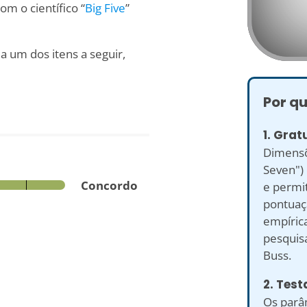
m o científico “
Big Five
”
a um dos itens a seguir,
Por qu
1. Grat
Dimensõ
Seven")
Concordo
e permi
pontuaç
empíric
pesquisa
Buss.
2. Test
Os parâm