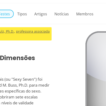
Testes
Tipos
Artigos
Notícias
Membros
lz, Ph.D.,
professora associada
e Dimensões
s (ou "Sexy Seven") foi
id M. Buss, Ph.D. para medir
s específicas do sexo.
cobriram sete escalas
níveis de validade