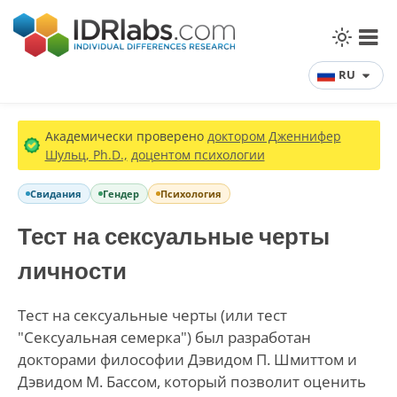
RU
Академически проверено
доктором Дженнифер
Шульц, Ph.D.,
доцентом психологии
Свидания
Гендер
Психология
Тест на сексуальные черты
личности
Тест на сексуальные черты (или тест
"Сексуальная семерка") был разработан
докторами философии Дэвидом П. Шмиттом и
Дэвидом М. Бассом, который позволит оценить