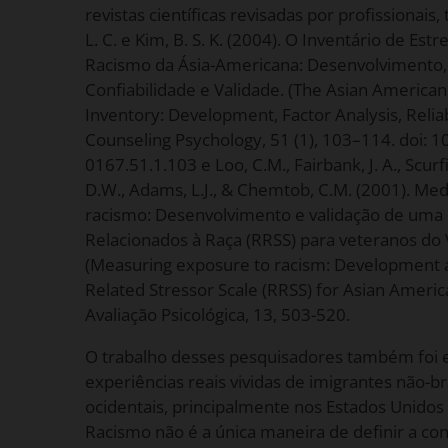
revistas científicas revisadas por profissionais, t
L. C. e Kim, B. S. K. (2004). O Inventário de Es
Racismo da Ásia-Americana: Desenvolvimento, A
Confiabilidade e Validade. (The Asian America
Inventory: Development, Factor Analysis, Reliabil
Counseling Psychology, 51 (1), 103–114. doi: 1
0167.51.1.103 e Loo, C.M., Fairbank, J. A., Scurfi
D.W., Adams, L.J., & Chemtob, C.M. (2001). Me
racismo: Desenvolvimento e validação de uma 
Relacionados à Raça (RRSS) para veteranos do 
(Measuring exposure to racism: Development an
Related Stressor Scale (RRSS) for Asian Ameri
Avaliação Psicológica, 13, 503-520.
O trabalho desses pesquisadores também foi 
experiências reais vividas de imigrantes não-
ocidentais, principalmente nos Estados Unidos
Racismo não é a única maneira de definir a co