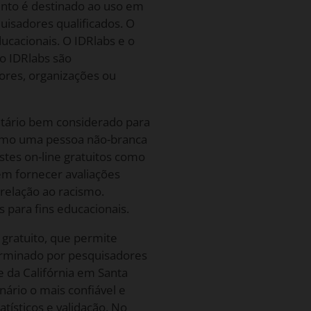
ento é destinado ao uso em
uisadores qualificados. O
ucacionais. O IDRlabs e o
o IDRlabs são
res, organizações ou
tário bem considerado para
 como uma pessoa não-branca
stes on-line gratuitos como
em fornecer avaliações
 relação ao racismo.
 para fins educacionais.
gratuito, que permite
erminado por pesquisadores
 da Califórnia em Santa
ário o mais confiável e
tísticos e validação. No