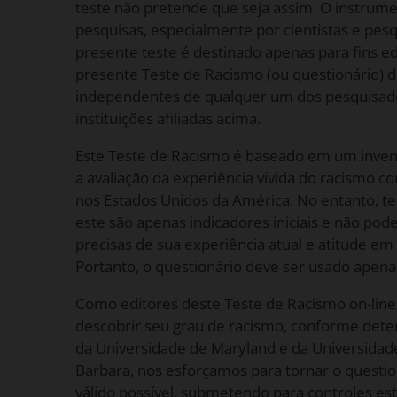
teste não pretende que seja assim. O instrum
pesquisas, especialmente por cientistas e pesq
presente teste é destinado apenas para fins ed
presente Teste de Racismo (ou questionário) d
independentes de qualquer um dos pesquisado
instituições afiliadas acima.
Este Teste de Racismo é baseado em um inven
a avaliação da experiência vivida do racismo
nos Estados Unidos da América. No entanto, te
este são apenas indicadores iniciais e não pod
precisas de sua experiência atual e atitude em
Portanto, o questionário deve ser usado apenas
Como editores deste Teste de Racismo on-line 
descobrir seu grau de racismo, conforme det
da Universidade de Maryland e da Universidade
Barbara, nos esforçamos para tornar o question
válido possível, submetendo para controles esta