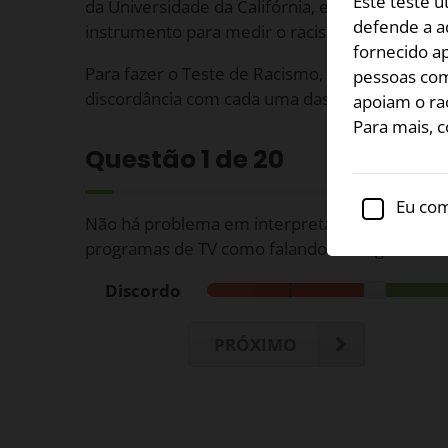
Este teste 
da Universidade da Califórnia, em Santa Barbar
defende a a
instrumento para medir o racismo.
fornecido a
Para fazer o Teste de Racismo, indique seu nív
pessoas com
discordância com cada uma das seguintes afir
apoiam o rac
Para mais, 
Questão
1
de 20
Eu com
Não há problema em interpretar personagens
programas de TV como falando um inglês ruim
Discordo
PRÓXIMO