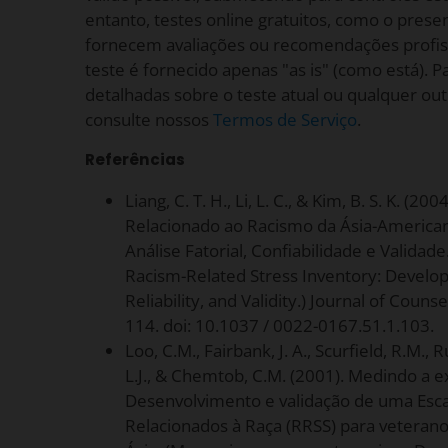
entanto, testes online gratuitos, como o pres
fornecem avaliações ou recomendações profiss
teste é fornecido apenas "as is" (como está). 
detalhadas sobre o teste atual ou qualquer outr
consulte nossos
Termos de Serviço
.
Referências
Liang, C. T. H., Li, L. C., & Kim, B. S. K. (2
Relacionado ao Racismo da Ásia-America
Análise Fatorial, Confiabilidade e Validad
Racism-Related Stress Inventory: Develop
Reliability, and Validity.) Journal of Couns
114. doi: 10.1037 / 0022-0167.51.1.103.
Loo, C.M., Fairbank, J. A., Scurfield, R.M., 
L.J., & Chemtob, C.M. (2001). Medindo a e
Desenvolvimento e validação de uma Esca
Relacionados à Raça (RRSS) para veteran