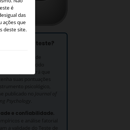
cismo. Não
este é
desigual das
u ações que
 deste site.
e fazer este teste?
uito.
Este Teste de
on-line é fornecido
amente e permitirá que
tenha suas pontuações
strumento psicológico,
e publicado no
Journal of
ing Psychology
.
dade e confiabilidade.
mpíricos e análise fatorial
am a validade do Teste de