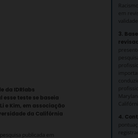
Racismo.
em revis
validade 
3. Bas
revisad
present
pesquis
profissi
importan
conduzi
profissi
de da IDRlabs
Marylan
l esse teste se baseia
Califórn
 Li e Kim, em associação
ersidade da Califórnia
4. Cont
pontuaç
registr
 pesquisa publicada em