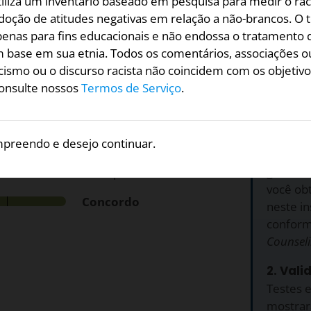
utiliza um inventário baseado em pesquisa para medir o ra
a, criaram seu próprio
doção de atitudes negativas em relação a não-brancos. O t
penas para fins educacionais e não endossa o tratamento 
el de concordância ou
 base em sua etnia. Todos os comentários, associações o
mações abaixo.
ismo ou o discurso racista não coincidem com os objetivos
consulte nossos
Termos de Serviço
.
Por qu
1. Grat
preendo e desejo continuar.
Racismo 
 não-brancos nos
gratuit
 e/ou com forte sotaque.
você ob
Concordo
neste in
conform
Counsel
2. Vali
Testes e
mostrar