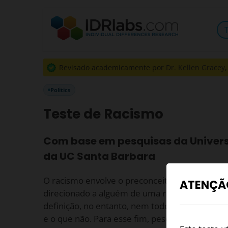
Revisado academicamente por
Dr. Kellen Gracey
Politics
Teste de Racismo
Com base em pesquisas da Univers
da UC Santa Barbara
O racismo envolve o preconceito, a discrimin
ATENÇÃ
direcionado a alguém de uma raça diferente d
definição, no entanto, nem todos concordam c
e o que não. Para esse fim, pesquisadores da 