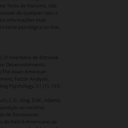
ente Teste de Racismo, não
ionais de qualquer tipo; o
Para informações mais
o teste psicológico on-line,
004). O Inventário de Estresse
na: Desenvolvimento,
e.(The Asian American
ment, Factor Analysis,
eling Psychology, 51 (1), 103–
Ruch, L.O., King, D.W., Adams,
xposição ao racismo:
la de Estressores
os do Vietnã Americano da