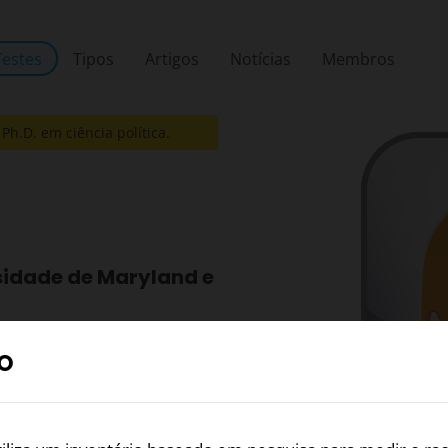
Testes
Tipos
Artigos
Notícias
Membros
, Ph.D. em ciência política.
idade de Maryland e
ação ou o antagonismo
O
a sua. Apesar dessa
om o que constitui racismo
Universidade de Maryland e