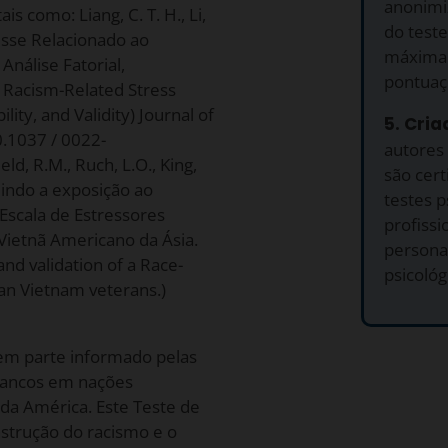
anonimiz
ais como: Liang, C. T. H., Li,
do teste
tresse Relacionado ao
máxima 
nálise Fatorial,
pontuaç
n Racism-Related Stress
ity, and Validity) Journal of
5. Cria
0.1037 / 0022-
autores 
eld, R.M., Ruch, L.O., King,
são cert
dindo a exposição ao
testes p
Escala de Estressores
profiss
Vietnã Americano da Ásia.
persona
d validation of a Race-
psicológ
can Vietnam veterans.)
em parte informado pelas
brancos em nações
 da América. Este Teste de
nstrução do racismo e o