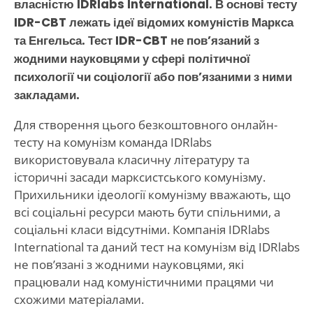
власністю IDRlabs International. В основі тесту
IDR-CBT лежать ідеї відомих комуністів Маркса
та Енгельса. Тест IDR-CBT не пов’язаний з
жодними науковцями у сфері політичної
психології чи соціології або пов’язаними з ними
закладами.
Для створення цього безкоштовного онлайн-
тесту на комунізм команда IDRlabs
використовувала класичну літературу та
історичні засади марксистського комунізму.
Прихильники ідеології комунізму вважають, що
всі соціальні ресурси мають бути спільними, а
соціальні класи відсутніми. Компанія IDRlabs
International та даний тест на комунізм від IDRlabs
не пов’язані з жодними науковцями, які
працювали над комуністичними працями чи
схожими матеріалами.