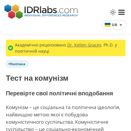
UA
Академічно рецензовано
Dr. Kellen Gracey
, Ph.D. у
політичній науці.
Політика
Тест на комунізм
Перевірте свої політичні вподобання
Комунізм – це соціальна та політична ідеологія,
найвищою метою якої є побудова
комуністичного суспільства. Комуністичне
суспільство – це соціально-економічний