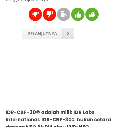
SELANJUTNYA
IDR-CBF-30© adalah milik IDR Labs
International. IDR-CBF-30© bukan setara
dengan NEO PI-R™ atau IPIP-NEO.