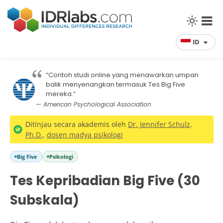
ID
“Contoh studi online yang menawarkan umpan
balik menyenangkan termasuk Tes Big Five
mereka.”
— American Psychological Association
Ditinjau secara akademis oleh
Dr. Jennifer Schulz,
Ph.D.,
dosen madya psikologi
Big Five
Psikologi
Tes Kepribadian Big Five (30
Subskala)