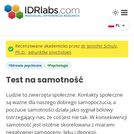
PL
Recenzowane akademicko przez
dr Jennifer Schulz,
Ph.D.,
adiunktkę psychologii
Zdrowie psychiczne
Psychologia
Test na samotność
Ludzie to zwierzęta społeczne. Kontakty społeczne
są ważne dla naszego dobrego samopoczucia, a
poczucie samotności działa jako sygnał bólowy
ostrzegający nas, że coś jest nie tak. W konsekwencji
samotność jest istotnie skorelowana z miarami
negatywnej samooceny, lęku i depresji.