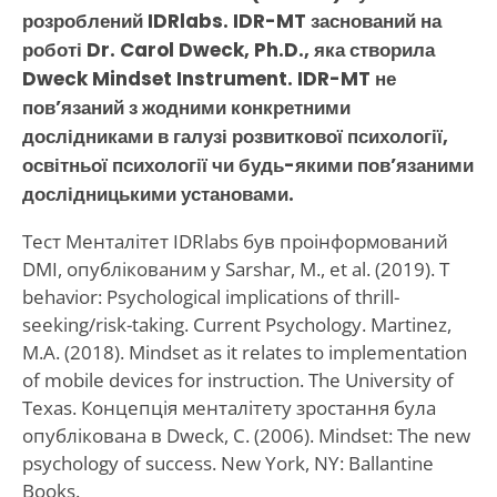
розроблений IDRlabs. IDR-MT заснований на
роботі Dr. Carol Dweck, Ph.D., яка створила
Dweck Mindset Instrument. IDR-MT не
пов’язаний з жодними конкретними
дослідниками в галузі розвиткової психології,
освітньої психології чи будь-якими пов’язаними
дослідницькими установами.
Тест Менталітет IDRlabs був проінформований
DMI, опублікованим у Sarshar, M., et al. (2019). T
behavior: Psychological implications of thrill-
seeking/risk-taking. Current Psychology. Martinez,
M.A. (2018). Mindset as it relates to implementation
of mobile devices for instruction. The University of
Texas. Концепція менталітету зростання була
опублікована в Dweck, C. (2006). Mindset: The new
psychology of success. New York, NY: Ballantine
Books.