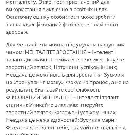
менталітету. Отже, тест призначений для
використання виключно в освітніх цілях.
Остаточну оцінку особистості може зробити
тільки кваліфікований фахівець з психічного
здоров’я.
Два менталітети можна підсумувати наступним
чином: МЕНТАЛІТЕТ ЗРОСТАННЯ – Інтелект і
талант динамічні; Приймайте виклики; Цінуйте
зворотний зв’язок; Натхненні успіхом інших;
Невдача це можливість для зростання; Зусилля
це «тренування мозку»; Фокус на процесі, а не на
результаті; Визнавайте свої слабкості.
ФІКСОВАНИЙ МЕНТАЛІТЕТ – Інтелект і талант
статичні; Уникайте викликів; Ігноруйте
зворотний зв’язок; Загрожені успіхом інших;
Невдача це межа здібностей; Зусилля марні;
Фокус на доведенні себе; Тримайтеся подалі від
незнайомого.