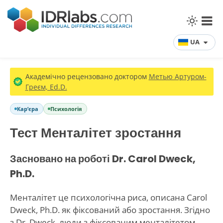
UA
Академічно рецензовано доктором
Метью Артуром-
Греєм, Ed.D.
Кар’єра
Психологія
Тест Менталітет зростання
Засновано на роботі Dr. Carol Dweck,
Ph.D.
Менталітет це психологічна риса, описана Carol
Dweck, Ph.D. як фіксований або зростання. Згідно
з Dr. Dweck, люди з фіксованим менталітетом