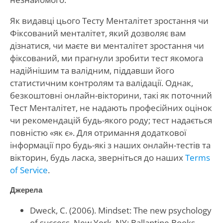
Як видавці цього Тесту Менталітет зростання чи
Фіксований менталітет, який дозволяє вам
дізнатися, чи маєте ви менталітет зростання чи
фіксований, ми прагнули зробити тест якомога
надійнішим та валідним, піддавши його
статистичним контролям та валідації. Однак,
безкоштовні онлайн-вікторини, такі як поточний
Тест Менталітет, не надають професійних оцінок
чи рекомендацій будь-якого роду; тест надається
повністю «як є». Для отримання додаткової
інформації про будь-які з наших онлайн-тестів та
вікторин, будь ласка, зверніться до наших
Terms
of Service
.
Джерела
Dweck, C. (2006). Mindset: The new psychology
of success. New York, NY: Ballantine Books.