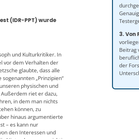
durchge
Genauigk
test (IDR-PPT) wurde
Testerg
3. Von P
vorlieg
Beitrag 
oph und Kulturkritiker. In
beruflic
el vor dem Verhalten der
der Fors
tzsche glaubte, dass alle
Untersch
e sogenannten „Prinzipien“
 unseren physischen und
 Außerdem riet er dazu,
ühren, in dem man nichts
tstehen können, zu
ber hinaus argumentierte
st – es kann nur
 von den Interessen und