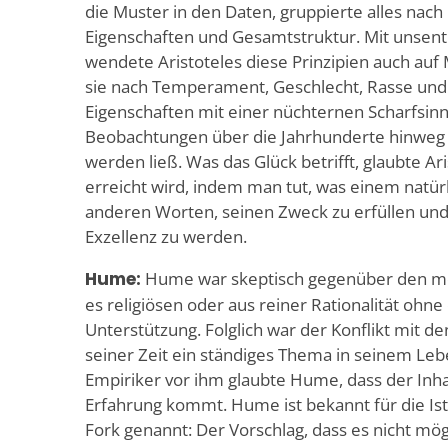
die Muster in den Daten, gruppierte alles na
Eigenschaften und Gesamtstruktur. Mit unsenti
wendete Aristoteles diese Prinzipien auch auf 
sie nach Temperament, Geschlecht, Rasse un
Eigenschaften mit einer nüchternen Scharfsinni
Beobachtungen über die Jahrhunderte hinweg 
werden ließ. Was das Glück betrifft, glaubte Ar
erreicht wird, indem man tut, was einem natürlic
anderen Worten, seinen Zweck zu erfüllen und
Exzellenz zu werden.
Hume:
Hume war skeptisch gegenüber den me
es religiösen oder aus reiner Rationalität ohn
Unterstützung. Folglich war der Konflikt mit d
seiner Zeit ein ständiges Thema in seinem Leb
Empiriker vor ihm glaubte Hume, dass der Inha
Erfahrung kommt. Hume ist bekannt für die Ist
Fork genannt: Der Vorschlag, dass es nicht mögli