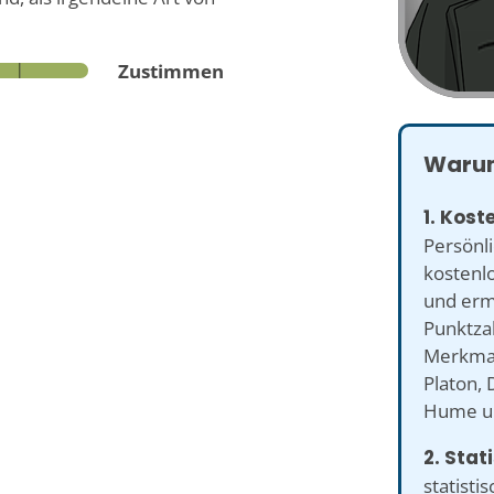
Zustimmen
Warum
1. Kost
Persönli
kostenlo
und ermö
Punktzah
Merkmal
Platon, 
Hume un
2. Stat
statisti