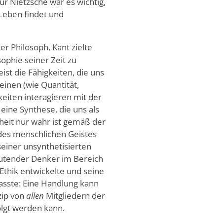
r Nietzsche war es wichtig,
Leben findet und
er Philosoph, Kant zielte
sophie seiner Zeit zu
ist die Fähigkeiten, die uns
inen (wie Quantität,
gkeiten interagieren mit der
n eine Synthese, die uns als
rheit nur wahr ist gemäß der
des menschlichen Geistes
seiner unsynthetisierten
eutender Denker im Bereich
 Ethik entwickelte und seine
sste: Eine Handlung kann
zip von
allen
Mitgliedern der
olgt werden kann.