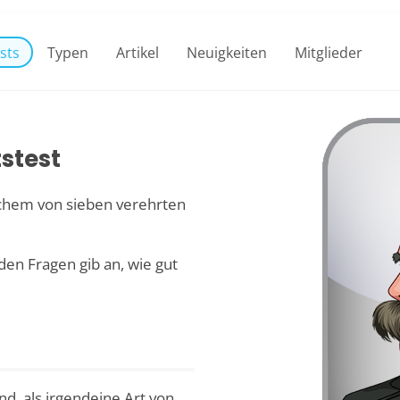
sts
Typen
Artikel
Neuigkeiten
Mitglieder
stest
lchem von sieben verehrten
den Fragen gib an, wie gut
d, als irgendeine Art von