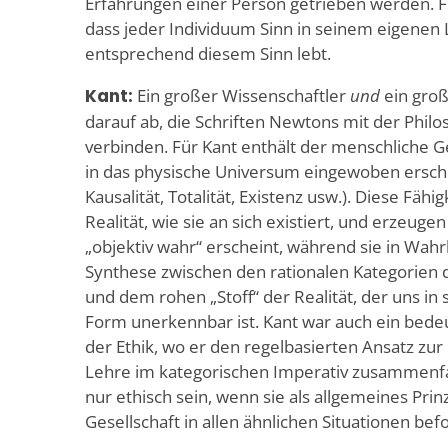
Erfahrungen einer Person getrieben werden. Fü
dass jeder Individuum Sinn in seinem eigenen 
entsprechend diesem Sinn lebt.
Kant:
Ein großer Wissenschaftler
und
ein groß
darauf ab, die Schriften Newtons mit der Philo
verbinden. Für Kant enthält der menschliche Ge
in das physische Universum eingewoben ersche
Kausalität, Totalität, Existenz usw.). Diese Fähi
Realität, wie sie an sich existiert, und erzeuge
„objektiv wahr“ erscheint, während sie in Wah
Synthese zwischen den rationalen Kategorien 
und dem rohen „Stoff“ der Realität, der uns in 
Form unerkennbar ist. Kant war auch ein bed
der Ethik, wo er den regelbasierten Ansatz zur
Lehre im kategorischen Imperativ zusammenfa
nur ethisch sein, wenn sie als allgemeines Prin
Gesellschaft in allen ähnlichen Situationen bef