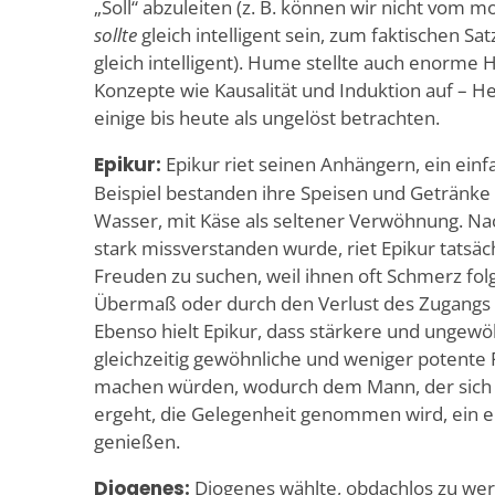
„Soll“ abzuleiten (z. B. können wir nicht vom m
sollte
gleich intelligent sein, zum faktischen S
gleich intelligent). Hume stellte auch enorme
Konzepte wie Kausalität und Induktion auf – H
einige bis heute als ungelöst betrachten.
Epikur:
Epikur riet seinen Anhängern, ein ein
Beispiel bestanden ihre Speisen und Getränke 
Wasser, mit Käse als seltener Verwöhnung. N
stark missverstanden wurde, riet Epikur tatsäch
Freuden zu suchen, weil ihnen oft Schmerz fol
Übermaß oder durch den Verlust des Zugangs 
Ebenso hielt Epikur, dass stärkere und ungew
gleichzeitig gewöhnliche und weniger potent
machen würden, wodurch dem Mann, der sich 
ergeht, die Gelegenheit genommen wird, ein e
genießen.
Diogenes:
Diogenes wählte, obdachlos zu wer