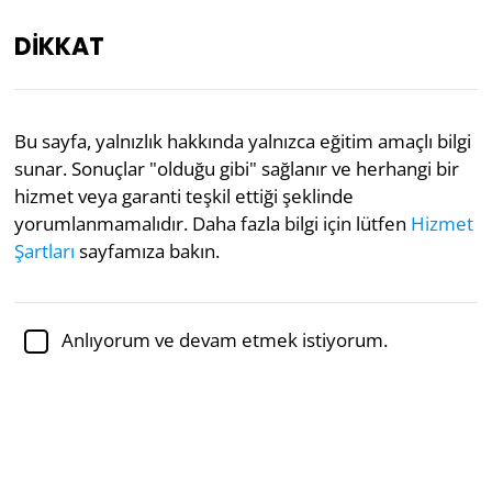
DİKKAT
TR
Bu sayfa, yalnızlık hakkında yalnızca eğitim amaçlı bilgi
sunar. Sonuçlar "olduğu gibi" sağlanır ve herhangi bir
Akademik olarak incelenmiştir:
Dr. Sabina Alispahić,
Ph.D.
, psikoloji profesörü
hizmet veya garanti teşkil ettiği şeklinde
yorumlanmamalıdır. Daha fazla bilgi için lütfen
Hizmet
Ruh Sağlığı
Psikoloji
Şartları
sayfamıza bakın.
UCLA Yalnızlık Testi
Anlıyorum ve devam etmek istiyorum.
UCLA Yalnızlık Ölçeği, bireylerin öznel yalnızlık ve
sosyal izolasyon hislerini ölçmek için tasarlanmış,
yaygın olarak kullanılan bir psikolojik araçtır. İlk
olarak 1978 yılında geliştirilen test, duygusal ve
sosyal yalnızlık yönlerine dair içgörü sağlama
yeteneği ile günümüzde de geçerliliğini