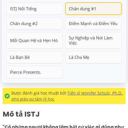
ISTJ Nổi Tiếng
Chân dung #1
Chân dung #2
Điểm Mạnh và Điểm Yếu
Sự Nghiệp và Nơi Làm
Mối Quan Hệ và Hẹn Hò
Việc
Là Bạn Bè
Là Cha Mẹ
Pierce Presents.
Được đánh giá học thuật bởi
Tiến sĩ Jennifer Schulz, Ph.D.
,
phó giáo sư tâm lý học
Mô tả ISTJ
"Có những người không làm bất cứ việc gì đúng như