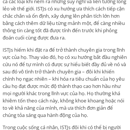
cả các loại khi ném ra những suy nghĩ và liên tưởng lỏng
lẻo về thế giới. ISTJs có xu hướng ưa thích cách tiếp cận
chắc chắn và ổn định, xây dựng lên phân tích lớn hơn
bằng cách thêm dữ liệu từng mảnh một, để càng nhiều
thông tin càng tốt đã được tính đến trước khi phỏng
đoán cuối cùng được đưa ra.
ISTJs hiếm khi đặt ra để trở thành chuyên gia trong lĩnh
vực của họ. Thay vào đó, họ có xu hướng bắt đầu nghiên
cứu nó để tự mình có được sự hiểu biết đầy đủ về nó và
sau đó vô tình trở thành chuyên gia – đôi khi khiến
chính họ ngạc nhiên – khi hóa ra tiêu chuẩn của họ yêu
cầu họ đạt được mức độ thành thạo cao hơn hầu như
mọi người khác trong lĩnh vực của họ. Họ thường khá
khiêm tốn theo cách này, không khoe khoang hoặc nói
to về khả năng của mình, mà ưa thích đơn giản để
chúng tỏa sáng qua hành động của họ.
Trong cuộc sống cá nhân, ISTJs đôi khi có thể bị người