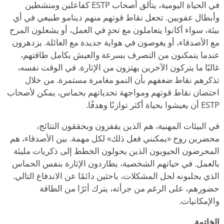
في الحياة اليومية، يتألق أصحاب ESTP كفاعلين ومنشطين
وأبطال عفويين. تجعل نقاط قوتهم منهم دينامو طبيعي في أي
بيئة، سواء أكانوا
يتعاملون مع تحدٍ في العمل، أو يشعلون المرح
مع الأصدقاء، أو يغوصون في هواية جديدة مع العائلة. يزدهرون
عندما يتمكنون من التصرف بسرعة والعيش بكامل طاقتهم،
غالبًا ما يتركون الآخرين يهتزون من الإثارة. في الوقت نفسه،
تذكرهم نقاط ضعفهم بأن النمو مغامرة مستمرة. من خلال
احتضان نقاط قوتهم ومواجهة تحدياتهم بحماس، يمكن لأصحاب
ESTP أن يعيشوا بحياة أكثر توازنًا وهدفًا.
في البيئات المهنية، هم
الذين يقفزون ويحققون النتائج،
محضرين روح «يمكنني فعل ذلك» لكل مهمة. بين الأصدقاء، هم
المحرضون الحيويون الذين يحولون الخطط إلى ذكريات مليئة
بالعمل. في حياتهم الشخصية، يطاردون الإثارة بنفس الحماس
الذي يجلبونه لحل المشكلات، باحثين دائمًا عن الاندفاع التالي.
حضورهم، على الرغم من جرأته، يترك أثرًا من الطاقة
والإمكانيات.
الخاتمة