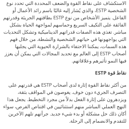
الاستكشاف على نقاط القوة والضعف المحددة التي تحدد نوع
الشخصية
ESTP، والذي يُشار إليه غالبًا باسم رائد الأعمال أو
الفاعل. يتميز الأشخاص من نوع ESTP بطاقتهم الجريئة وقدرتهم
الفائقة على التكيف السريع وحماسهم لمواجهة الحياة بشكل
مباشر. تغذي هذه الصفات قدراتهم الديناميكية وتشكل التحديات
التي يواجهونها في حياتهم الشخصية والنشطة. من خلال فهم
هذه السمات، يمكننا الاحتفاء بالشرارة الحيوية التي يجلبها
أصحاب ESTP إلى العالم مع تحديد المجالات التي يمكن أن يعزز
فيها النمو تأثيرهم وعلاقاتهم.
نقاط قوة ESTP
من أكثر نقاط القوة إثارة لدى أصحاب ESTP هي قدرتهم على
التصرف الجريء دون خوف. يغوصون في المواقف بثقة،
ويزدهرون على إثارة الفعل بدلاً من مجرد التخطيط. يجعل هذا
النهج العملي المباشر منهم استثنائيين في اقتناص الفرص، سواء
أكان ذلك
حل مشكلة أو بدء شيء جديد. جرأتهم تلهم الآخرين
للتقدم والانضمام إلى الرحلة.