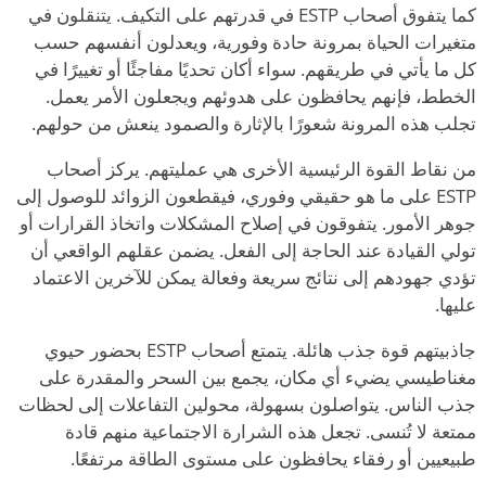
كما يتفوق أصحاب ESTP في قدرتهم على التكيف. يتنقلون في
متغيرات الحياة
بمرونة حادة وفورية، ويعدلون أنفسهم حسب
كل ما يأتي في طريقهم. سواء أكان تحديًا مفاجئًا أو تغييرًا في
الخطط، فإنهم يحافظون على هدوئهم ويجعلون الأمر يعمل.
تجلب هذه المرونة شعورًا بالإثارة والصمود ينعش من حولهم.
من نقاط القوة الرئيسية الأخرى هي عمليتهم. يركز أصحاب
ESTP على ما
هو حقيقي وفوري، فيقطعون الزوائد للوصول إلى
جوهر الأمور. يتفوقون في إصلاح المشكلات واتخاذ القرارات أو
تولي القيادة عند الحاجة إلى الفعل. يضمن عقلهم الواقعي أن
تؤدي جهودهم إلى نتائج سريعة وفعالة يمكن للآخرين الاعتماد
عليها.
جاذبيتهم قوة جذب هائلة. يتمتع أصحاب ESTP بحضور حيوي
مغناطيسي يضيء أي مكان، يجمع بين السحر والمقدرة على
جذب الناس. يتواصلون بسهولة، محولين التفاعلات إلى لحظات
ممتعة لا تُنسى. تجعل هذه الشرارة الاجتماعية منهم قادة
طبيعيين أو رفقاء يحافظون على مستوى الطاقة مرتفعًا.