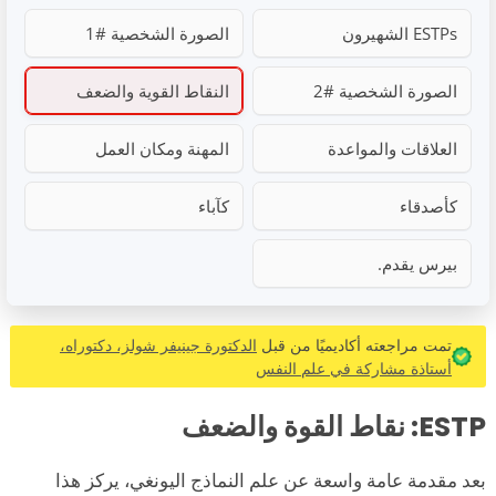
ESTPs الشهيرون
الصورة الشخصية #1
الصورة الشخصية #2
النقاط القوية والضعف
العلاقات والمواعدة
المهنة ومكان العمل
كأصدقاء
كآباء
بيرس يقدم.
تمت مراجعته أكاديميًا من قبل
الدكتورة جينيفر شولز، دكتوراه،
أستاذة مشاركة في علم النفس
ESTP: نقاط القوة والضعف
بعد مقدمة عامة واسعة عن علم النماذج اليونغي، يركز هذا