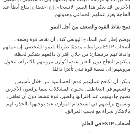
الآخرين. قد يعكر هذا الصبر الانسجام. إن احتضان إيقاع أبطأ عند
الحاجة يعزز عملهم الجماعي وهدوئهم.
دمج نقاط القوة والضعف من أجل النمو
يوضح إطار علم النماذج اليونغي
كيف أن نقاط قوة وضعف
أصحاب ESTP مترابطة، مقدمًا طريقًا للنمو الشخصي. إن عملهم
واندفاعهم مرتبطان؛ من خلال اقتران دافعهم بتفكير لحظة،
يمكنهم النجاح دون التعثر. عندما تُوازن مرونتهم بالالتزام، تتحول
مرونتهم إلى نقطة قوة تبني تأثيرًا دائمًا.
يمكن أن تكافح عمليتهم عدم الحساسية. من خلال تأسيس
واقعيتهم في التعاطف، يحلون المشكلات بينما يرفعون الآخرين.
تصبح جاذبيتهم، عند اقترانها بالصبر، قوة تنشط دون أن تطغى.
وتسمح براعتهم في استخدام الموارد، عند توجيهها بالحذر، لهم
بالابتكار بجرأة مع تجنب المزالق.
أصحاب ESTP في العالم