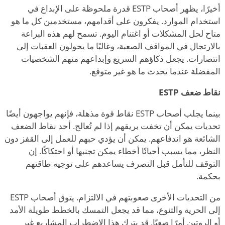
أخيرًا، يظهر أصحاب ESTP قدرة ملحوظة على الإبداع في
استخدام الموارد. يفكرون على أقدامهم، مستخدمين كل ما
هو
متاح لحل المشكلات أو اغتنام اليوم. تسمح لهم هذه البراعة
بالارتجال في المواقف الصعبة، وغالبًا ما يحولون العقبات إلى
انتصارات. يجعل ذكاؤهم السريع وإبداعهم منهم الشخصيات
المفضلة عندما يحدث ما هو غير متوقع.
نقاط ضعف ESTP
بينما يجلب أصحاب ESTP نقاط قوة مذهلة، فإنهم يواجهون أيضًا
تحديات يمكن أن تخفت بريقهم إذا لم تُعالج. أحد نقاط الضعف
الشائعة هو اندفاعهم. يمكن أن يؤدي حبهم للعمل إلى القفز دون
النظر، مما يسبب أحيانًا أخطاء يمكن تجنبها أو احتكاكًا. إن
التوقف للتأمل قبل التصرف يساعدهم على توجيه طاقتهم
بحكمة.
من التحديات الأخرى صعوبتهم في الالتزام. يتوق أصحاب ESTP
إلى الحرية والتنوع، مما قد يجعل التمسك بالخطط طويلة الأمد
أو الروتين أمرًا صعبًا. قد يترك هذا الاضطراب المشاريع غير