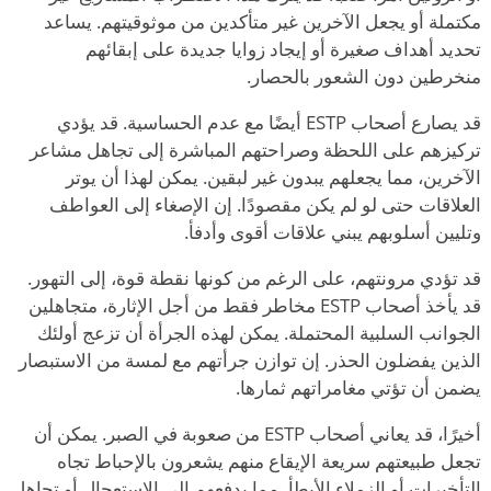
مكتملة أو يجعل الآخرين غير متأكدين من موثوقيتهم. يساعد
تحديد أهداف صغيرة أو إيجاد زوايا جديدة على إبقائهم
منخرطين دون الشعور بالحصار.
قد يصارع أصحاب ESTP أيضًا مع عدم الحساسية. قد يؤدي
تركيزهم على اللحظة وصراحتهم المباشرة إلى تجاهل مشاعر
الآخرين
،
مما يجعلهم يبدون غير لبقين. يمكن لهذا أن يوتر
العلاقات حتى لو لم يكن مقصودًا. إن الإصغاء إلى العواطف
وتليين أسلوبهم يبني علاقات أقوى وأدفأ.
قد تؤدي مرونتهم، على الرغم من كونها نقطة قوة، إلى التهور.
قد يأخذ أصحاب ESTP مخاطر فقط من أجل الإثارة، متجاهلين
الجوانب السلبية المحتملة. يمكن لهذه الجرأة أن تزعج أولئك
الذين يفضلون الحذر. إن توازن جرأتهم مع لمسة من الاستبصار
يضمن أن تؤتي مغامراتهم ثمارها.
أخيرًا، قد يعاني أصحاب ESTP من صعوبة في الصبر. يمكن أن
تجعل طبيعتهم سريعة الإيقاع منهم يشعرون بالإحباط تجاه
التأخيرات أو الزملاء الأبطأ، مما يدفعهم إلى الاستعجال أو تجاهل