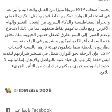
يجسد أصحاب ESTP مزيجًا مثيرًا من العمل والجاذبية والبراعة
في استخدام الموارد. تمكنهم نقاط قوتهم، مثل التكيف العملي
والجرأة المغناطيسية والذكاء السريع، من إشعال التغيير وإلهام
الآخرين. ومع ذلك، تدعوهم نقاط ضعفهم، بما في ذلك الاندفاع
وعدم الصبر، إلى النمو بطرق تُصقل حدتهم الحيوية. معًا، تخلق
هذه السمات أفرادًا ديناميكيين وبشريين في الوقت نفسه،
يطاردون اللحظة بينما يتعلمون تهدئة نارهم. بالنسبة لأصحاب
ESTP، فإن الرحلة نحو التوازن تتمثل في تسخير شرارتهم لتغذية
ليس فقط إثارتهم، بل حياة غنية بالتواصل والإنجاز. إمكانياتهم لا
حدود لها، وبنمو حيوي، يمكنهم ترك إرث من التأثير الجريء
اللامع.
© IDRlabs 2026
تابعنا على Facebook