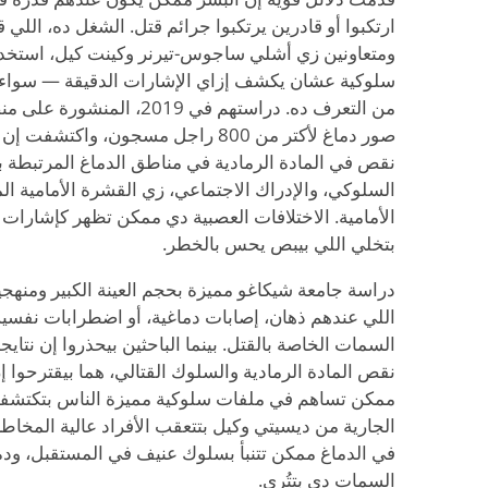
ارتكبوا أو قادرين يرتكبوا جرائم قتل. الشغل ده، اللي
ومتعاونين زي أشلي ساجوس-تيرنر وكينت كيل، استخ
سلوكية عشان يكشف إزاي الإشارات الدقيقة — سواء 
من التعرف ده. دراستهم في 019
صور دماغ لأكتر من 800 راجل مسجون، وا
نقص في المادة الرمادية في مناطق الدماغ المرتبطة با
السلوكي، والإدراك الاجتماعي، زي القشرة الأمامية ا
الأمامية. الاختلافات العصبية دي ممكن تظهر كإشارات 
بتخلي اللي بيبص يحس بالخطر.
دراسة جامعة شيكاغو مميزة بحجم العينة الكبير ومنهجيت
اللي عندهم ذهان، إصابات دماغية، أو اضطرابات نفس
السمات الخاصة بالقتل. بينما الباحثين بيحذروا إن نتاي
نقص المادة الرمادية والسلوك القتالي، هما بيقترحوا إ
ممكن تساهم في ملفات سلوكية مميزة الناس بتكتشفه
الجارية من ديسيتي وكيل بتتعقب الأفراد عالية المخا
في الدماغ ممكن تتنبأ بسلوك عنيف في المستقبل، وده
السمات دي بتتُرى.