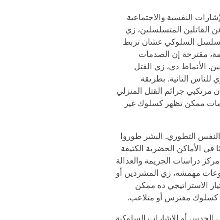
شارات النفسية والاجتماعية
ن القاتلين المتسلسلين، زي
يل التسلسل السلوكي عشان تربط
مة، مقترحة إن الصدمات
ن. الأنماط دي، زي القتل
للناس التانية. بطريقة
رن لقت إن مرتكبي جرائم القتل المنزلي
مات ممكن تظهر كسلوك غير
النفس التطوري. البشر طوروا
 في الأماكن الحضرية الكتيفة
اء فيها ممكن يكونوا خطر. دراسة 2016 من مركز دراسات الجريمة والعدالة
موعات مهمشة، زي المشردين أو
يار الاستراتيجي ده ممكن
سلوك مفترس أو متلاعب.
لى الحدس أو الإشارات السلوكية