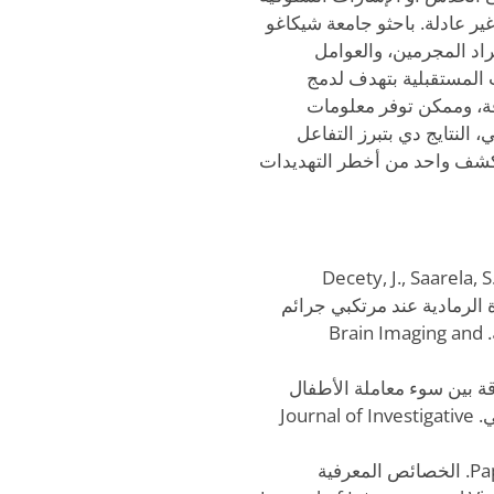
ر عادلة. باحثو جامعة شيكاغو
اد المجرمين، والعوامل
ث المستقبلية بتهدف لدمج
دقة، وممكن توفر معلومات
 النتايج دي بتبرز التفاعل
 كشف واحد من أخطر التهديدات
Decety, J., Saarela, S
حجم المادة الرمادية عند مرتكبي جرائم
القتل مقارنة بالمساجين في المجموعة الضابطة. Brain Imaging and
Knight, Z. G., &). عن العلاقة بين سوء معاملة الأطفال
والقتل المتسلسل: نهج تحليل التسلسل السلوكي. Journal of Investigative
Pape, L., Sanders, C. E., & Douglas, J. E. (2017). الخصائص المعرفية