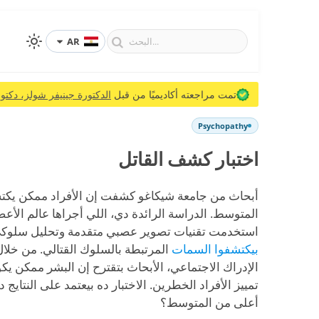
AR
تمت مراجعته أكاديميًا من قبل
الدكتورة جينيفر شولز، دكتور
Psychopathy
اختبار كشف القاتل
أبحاث من جامعة شيكاغو كشفت إن الأفراد ممكن يكتشف
المتوسط. الدراسة الرائدة دي، اللي أجراها عالم الأع
استخدمت تقنيات تصوير عصبي متقدمة وتحليل سلوك
بيكتشفوا السمات
المرتبطة بالسلوك القتالي. من خلا
الإدراك الاجتماعي، الأبحاث بتقترح إن البشر ممكن ي
تمييز الأفراد الخطرين. الاختبار ده بيعتمد على النتايج
أعلى من المتوسط؟