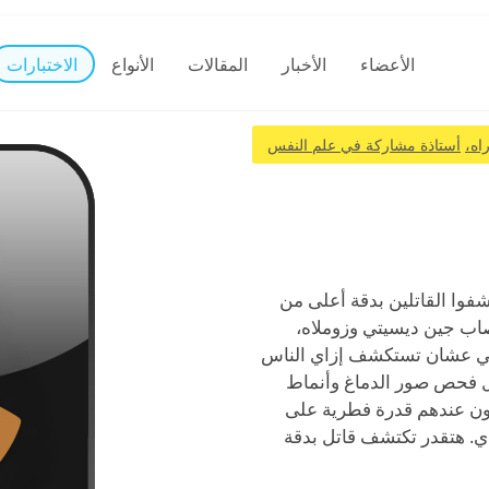
الأعضاء
الأخبار
المقالات
الأنواع
الاختبارات
اه،
أستاذة مشاركة في علم النفس
وا القاتلين بدقة أعلى من
صاب جين ديسيتي وزوملاه،
ي عشان تستكشف إزاي الناس
ل فحص صور الدماغ وأنماط
كون عندهم قدرة فطرية على
 دي. هتقدر تكتشف قاتل بدقة