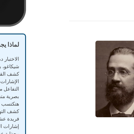
لماذا يج
الاختبار 
شيكاغو، 
كشف القات
الإشارات 
التفاعل م
بصرية مت
هتكتسب ف
كشف التهد
فريدة عشا
إشارات ال
وجذابة عش