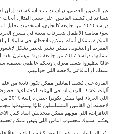
غير التصوير العصبي، دراسات تانية استكشفت إزاي الإ
بتساعد في كشف القاتلين. على سبيل المثال، أبحاث ع
دراسة 2020 من جامعة كالجاري، استخدمت تحل
سوء معاملة الأطفال بتصرفات معينة في مسرح الجري
المبكرة بتشكل أنماط يمكن ملاحظتها في سلوك البالغي
المفرط أو التشويه، ممكن تشير للخطر بشكل لاشعوري 
مشابهة، دراسة 2017 من جامعة نورث ويست
غالبًا بيظهروا ضعف معرفي وتحكم عاطفي ضعيف، س
منتظم أو اندفاعي يلاحظه اللي حواليهم.
القدرة على كشف القاتلين ممكن تكون نابعة من علم 
آليات لكشف التهديدات في البيئات الاجتماعية، خصوصًا
اللي الغرب
لاحظت إن القاتلين المتسلسلين غالبًا بيستهدفوا مج
العاهرات، اللي موتهم ممكن ميجذبش انتباه كبير. الاخت
يعكس سلوك محسوب الناس اللي بتبص ممكن تحسه ك
لكن الدراسات دي بتبرز القيود. كشف القاتلين بناءً ع