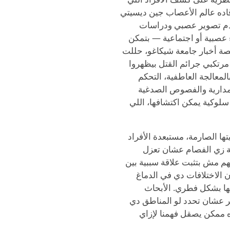
 قاده عالم الأعصاب جين ديسيتي
دم تصوير عصبي ودراسات
عصبية أو اجتماعية — بتمكن
2، المنشورة على منصة أخبار جامعة شيكاغو، حللت
كتشفت إن مرتكبي جرائم القتل بيظهروا
لمعالجة العاطفية، التحكم
لمدارية والفصوص الصدغية
سلوكية يمكن اكتشافها، اللي
ها الصارمة، مستبعدة الأفراد
ية زي الفصام عشان تعزل
جهم مش بتثبت علاقة سببية بين
ن الاختلافات دي في الدماغ
ا بشكل فطري. الأبحاث
طر عشان تحدد لو المناطق دي
 ممكن يصقل فهمنا لإزاي