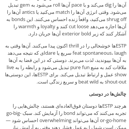
آن‌ها را dig می‌کند و با pace آن‌ها roll می‌شود به gem تبدیل
می‌شود. وقتی انرژی آن‌ها را match می‌کنید یا antics آن‌ها را
shrug off می‌کنید، واقعاً زنده احساس می‌کنند. این bonds به
آن‌ها اجازه می‌دهد cut loose کنند و loyalty و warmth را
آشکار کنند که زیر exterior bold آن‌ها جریان دارد.
ESTPها خوشحالی را در thrill اکنون پیدا می‌کنند. آن‌ها وقتی به
feat spontaneous، laugh سریع یا dare‌ای که نتیجه می‌دهد
به آن‌ها بپیوندید، لذت می‌برند. دوستی که در این فضا به آن‌ها
ملاقات کند به منبع pure fun تبدیل می‌شود و رابطه را به live
show عمل و ارتباط تبدیل می‌کند. برای ESTPها، این دوستی‌ها
shout-out به beat wild و سریع زندگی است.
چالش‌ها در دوستی
هرچند ESTPها دوستان فوق‌العاده‌ای هستند، چالش‌هایی را
تجربه می‌کنند که می‌تواند bond را آزمایش کند. سبک go-big-
or-go-home آن‌ها می‌تواند overwhelming احساس شود —
ممکن است شما را به عمل فشار دهند وقتی به آرامش نیاز