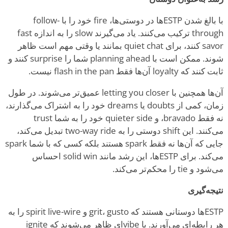
با بالغ شدن ESTPها در دوستی‌ها، fire خود را با follow-
through ترکیب می‌کنند. یاد می‌گیرند slow را به اندازه fast
savor کنند، برای quiet chat بمانند یا وقتی مهم است ظاهر
شوند. ممکن است با planning ahead شما را surprise کنند و
ثابت کنند که loyalty آن‌ها فقط flash in the pan نیست.
آن‌ها همچنین با letting you closer عمیق‌تر می‌شوند. در طول
زمان، کمی از doubts یا dreams خود را به اشتراک می‌گذارند،
نه فقط bravado، و quieter side خود را به شما trust
می‌کنند. این shift دوستی را به two-way ride تبدیل می‌کند،
جایی که آن‌ها نه فقط spark هستند بلکه کسی که با شما spark
می‌کند. برای ESTPها، این رشد مانند solid win احساس
می‌شود و tie را محکم‌تر می‌کند.
نتیجه‌گیری
ESTPها دوستانی هستند که grit، gusto و spirit live-wire را به
هر رابطه‌ای می‌آورند. با vibe‌ای ظاهر می‌شوند که ignite