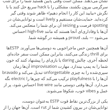
نشان می‌دهند. ممکن است وقتی پایین هستید شما را برای شب
سرگرمی بیرون بکشند، مشکلی را با hack سریع حل کنند یا با
نگرش «بیایید این کار را انجام دهیم!» ظاهر شوند وقتی گیر
کرده‌اید. حمایت‌شان مستقیم و lively است و توانایی‌شان در
spotting فرصت و seizing آن برای شما را منعکس می‌کند.
آن‌ها با وفاداری‌ای آنجا هستند که مانند high-five احساس
می‌شود — بلند، proud و همیشه در گوشه شما.
آن‌ها همچنین حس ماجراجویی به دوستی‌ها می‌آورند. ESTPها
برای thrill زندگی می‌کنند، بنابراین ممکن است سفر جاده‌ای
لحظه آخری، چالش daring یا بازی‌ای را پیشنهاد کنند که خون
شما را به پمپ بیندازد. مهارت improvisation آن‌ها زمان
سپری‌شده را به چیزی unforgettable تبدیل می‌کند و bravado
آن‌ها را با playfulness ترکیب می‌کند که چیزها را electric نگه
می‌دارد. آن‌ها وقتی دوستی مانند live wire احساس شود، پر از
عمل و vibes خوب، شکوفا می‌شوند.
یکی از بزرگ‌ترین نقاط قوت ESTP به‌عنوان دوست،
توانایی‌شان در بیرون کشیدن شما از rut است. آن‌ها جهان را از