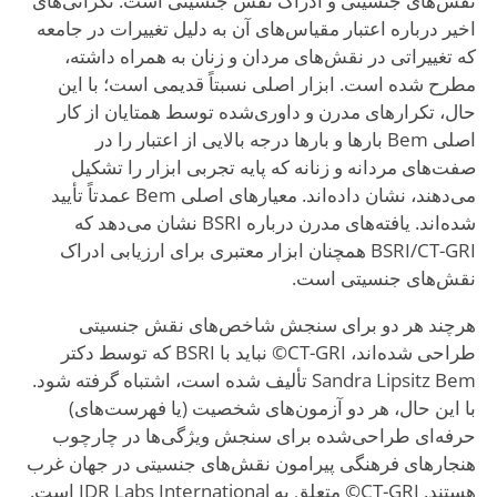
نقش‌های جنسیتی و ادراک نقش جنسیتی است. نگرانی‌های
اخیر درباره اعتبار مقیاس‌های آن به دلیل تغییرات در جامعه
که تغییراتی در نقش‌های مردان و زنان به همراه داشته،
مطرح شده است. ابزار اصلی نسبتاً قدیمی است؛ با این
حال، تکرارهای مدرن و داوری‌شده توسط همتایان از کار
اصلی Bem بارها و بارها درجه بالایی از اعتبار را در
صفت‌های مردانه و زنانه که پایه تجربی ابزار را تشکیل
می‌دهند، نشان داده‌اند. معیارهای اصلی Bem عمدتاً تأیید
شده‌اند. یافته‌های مدرن درباره BSRI نشان می‌دهد که
BSRI/CT-GRI همچنان ابزار معتبری برای ارزیابی ادراک
نقش‌های جنسیتی است.
هرچند هر دو برای سنجش شاخص‌های نقش جنسیتی
طراحی شده‌اند، CT-GRI© نباید با BSRI که توسط دکتر
Sandra Lipsitz Bem تألیف شده است، اشتباه گرفته شود.
با این حال، هر دو آزمون‌های شخصیت (یا فهرست‌های)
حرفه‌ای طراحی‌شده برای سنجش ویژگی‌ها در چارچوب
هنجارهای فرهنگی پیرامون نقش‌های جنسیتی در جهان غرب
هستند. CT-GRI© متعلق به IDR Labs International است.