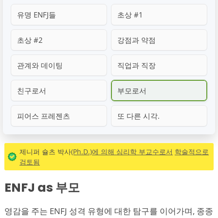
유명 ENFJ들
초상 #1
초상 #2
강점과 약점
관계와 데이팅
직업과 직장
친구로서
부모로서
피어스 프레젠츠
또 다른 시각.
제니퍼 슐츠 박사
(Ph.D.)에 의해 심리학 부교수로서
학술적으로
검토됨
ENFJ as 부모
영감을 주는 ENFJ 성격 유형에 대한 탐구를 이어가며, 종종