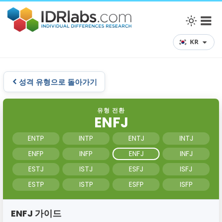
KR
성격 유형으로 돌아가기
유형 전환
ENFJ
ENTP
INTP
ENTJ
INTJ
ENFP
INFP
ENFJ
INFJ
ESTJ
ISTJ
ESFJ
ISFJ
ESTP
ISTP
ESFP
ISFP
ENFJ 가이드