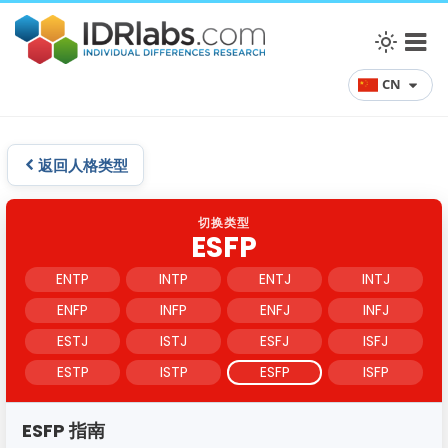
CN
返回人格类型
切换类型
ESFP
ENTP
INTP
ENTJ
INTJ
ENFP
INFP
ENFJ
INFJ
ESTJ
ISTJ
ESFJ
ISFJ
ESTP
ISTP
ESFP
ISFP
ESFP 指南