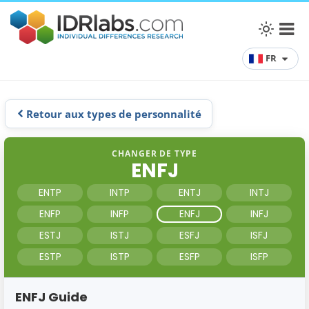
FR
Retour aux types de personnalité
CHANGER DE TYPE
ENFJ
ENTP
INTP
ENTJ
INTJ
ENFP
INFP
ENFJ
INFJ
ESTJ
ISTJ
ESFJ
ISFJ
ESTP
ISTP
ESFP
ISFP
ENFJ Guide