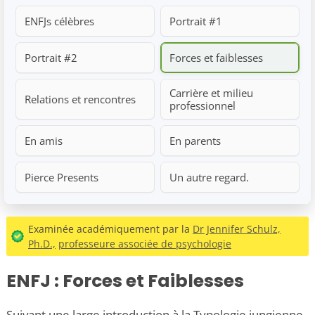
ENFJs célèbres
Portrait #1
Portrait #2
Forces et faiblesses
Carrière et milieu
Relations et rencontres
professionnel
En amis
En parents
Pierce Presents
Un autre regard.
Examinée académiquement par la
Dr Jennifer Schulz,
Ph.D.,
professeure associée de psychologie
ENFJ : Forces et Faiblesses
Suivant une large introduction à la Typologie jungienne,