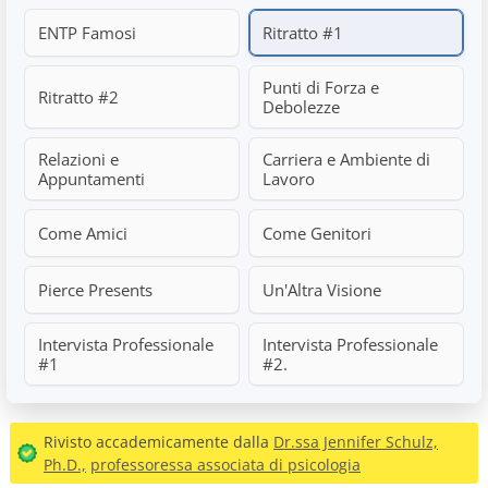
ENTP Famosi
Ritratto #1
Punti di Forza e
Ritratto #2
Debolezze
Relazioni e
Carriera e Ambiente di
Appuntamenti
Lavoro
Come Amici
Come Genitori
Pierce Presents
Un'Altra Visione
Intervista Professionale
Intervista Professionale
#1
#2.
Rivisto accademicamente dalla
Dr.ssa Jennifer Schulz,
Ph.D.,
professoressa associata di psicologia