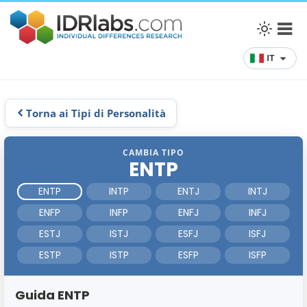
IT
Torna ai Tipi di Personalità
CAMBIA TIPO
ENTP
ENTP
INTP
ENTJ
INTJ
ENFP
INFP
ENFJ
INFJ
ESTJ
ISTJ
ESFJ
ISFJ
ESTP
ISTP
ESFP
ISFP
Guida ENTP