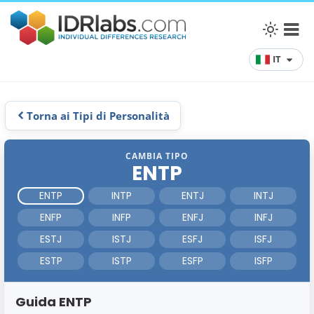
IT
Torna ai Tipi di Personalità
CAMBIA TIPO
ENTP
ENTP
INTP
ENTJ
INTJ
ENFP
INFP
ENFJ
INFJ
ESTJ
ISTJ
ESFJ
ISFJ
ESTP
ISTP
ESFP
ISFP
Guida ENTP