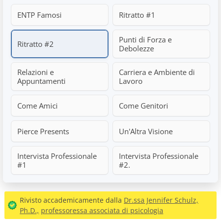
ENTP Famosi
Ritratto #1
Punti di Forza e
Ritratto #2
Debolezze
Relazioni e
Carriera e Ambiente di
Appuntamenti
Lavoro
Come Amici
Come Genitori
Pierce Presents
Un'Altra Visione
Intervista Professionale
Intervista Professionale
#1
#2.
Rivisto accademicamente dalla
Dr.ssa Jennifer Schulz,
Ph.D.,
professoressa associata di psicologia