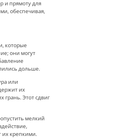
ор и прямоту для
ами, обеспечивая,
и, которые
ие; они могут
обавление
длились дольше.
ура или
держит их
х грань. Этот сдвиг
ропустить мелкий
здействие,
т их крепкими.