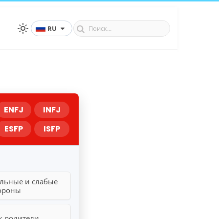
RU
ENFJ
INFJ
ESFP
ISFP
льные и слабые
ороны
к родители