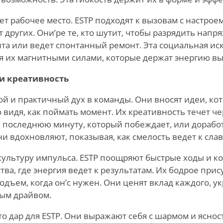
т рабочее место. ESTP подходят к вызовам с настрое
 других. Они
’
ре те, кто шутит, чтобы разрядить напр
та или ведет спонтанный ремонт. Эта социальная ис
я их магнитными силами, которые держат энергию вы
и креативность
ой и практичный дух в команды. Они вносят идеи, ко
 видя, как поймать момент. Их креативность течет ч
в последнюю минуту, который побеждает, или доработ
и вдохновляют, показывая, как смелость ведет к слав
ультуру импульса. ESTP поощряют быстрые ходы и к
тва, где энергия ведет к результатам. Их бодрое при
подъем, когда он
’
с нужен. Они ценят вклад каждого, у
ым драйвом.
о дар для ESTP. Они выражают себя с шармом и яснос