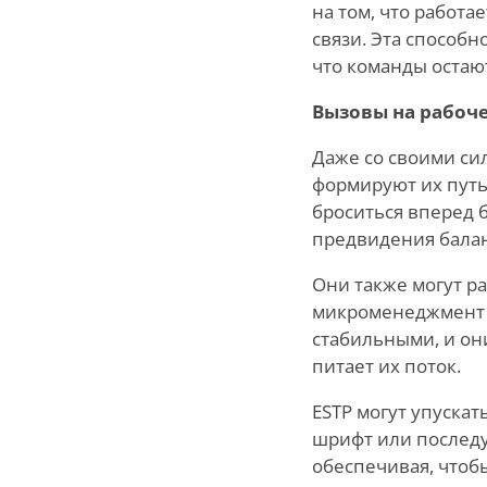
на том, что работа
связи. Эта способ
что команды остаю
Вызовы на рабоч
Даже со своими си
формируют их путь
броситься вперед 
предвидения балан
Они также могут ра
микроменеджмент г
стабильными, и они
питает их поток.
ESTP могут упуска
шрифт или последу
обеспечивая, чтобы