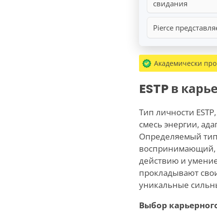
свидания
Pierce представля
Академически пр
ESTP в карь
Тип личности ESTP
смесь энергии, ад
Определяемый тип
воспринимающий, E
действию и умением
прокладывают свои
уникальные сильны
Выбор карьерног