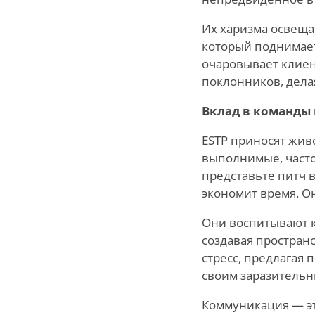
Их харизма освещае
который поднимает
очаровывает клиен
поклонников, дела
Вклад в команды 
ESTP приносят жив
выполнимые, часто
представьте питч 
экономит время. Он
Они воспитывают к
создавая пространс
стресс, предлагая 
своим заразительн
Коммуникация — эт