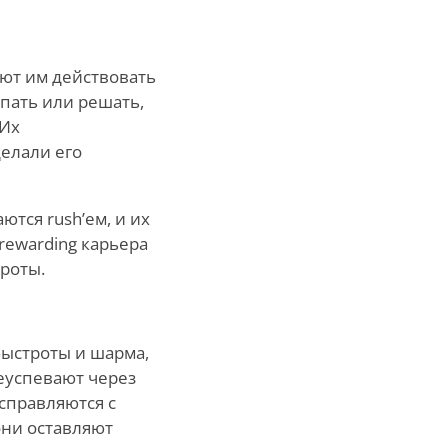
яют им действовать
упать или решать,
 Их
делали его
тся rush’ем, и их
rewarding карьера
троты.
быстроты и шарма,
еуспевают через
 справляются с
они оставляют