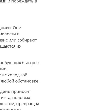
вами и побеждать в
дчики. Они
мелости и
изис или собирают
ищаются их
 требующих быстрых
ние
ия с холодной
 любой обстановке.
 день приносит
тинга, полевых
блеском, превращая
ективными.