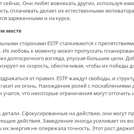
ет сейчас. Они любят вовлекать других, используя юм
ность сплачивать делает их естественными мотиватор
тся заряженными и на курсе.
ем месте
льными сторонами ESTP сталкиваются с препятствиям
. Их любовь к моменту может пропускать планирован
без долгосрочного взгляда, упуская большие цели. Д
сирует их скорость, обеспечивая, чтобы их победы 
здражаться от правил. ESTP жаждут свободы, и структ
асит их огонь. Нахождение ролей с послаблениями 
 учатся, что некоторые ограничения могут отточить и
ть детали. Сфокусированные на действии, они могут п
ющие действия. Замедление иногда усиливает их во
 их энергия не опережала точность. Этот рост держи