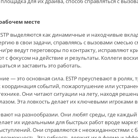
 площадка для их драйва, способ справляться с вызо
рабочем месте
ESTP выделяются как динамичные и находчивые вкла
ергию в свои задачи, справляясь с вызовами смесью с
они
’
ре ведут переговоры по контракту, исправляют кр
ют с фокусом на действие и результаты. Коллеги восх
ться и заставить это работать.
ие — это основная сила. ESTP преуспевают в ролях,
к координация событий, пожаротушение или устране
технике. Они читают ситуации на лету, находя решен
глазом. Эта ловкость делает их ключевыми игроками в
евают на разнообразии. Они любят среды, где каждый
делает их идеальными для быстрых работ вроде марке
ыступлений. Они справляются с неожиданностями с 
возможность. Эта гибкость держит их в форме и эфф