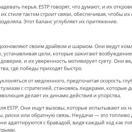
адевать перья. ESTP говорят, что думают, и их откро
их стиля тактом строит связи, обеспечивая, чтобы их
азделяла. Этот баланс углубляет их притяжение.
вдохновляют своим драйвом и шармом. Они ведут ком
е, устанавливая цели, которые зажигают возбуждение
доверие, и их уверенность мотивирует суету. Они вед
тва, где победы приходят быстро.
уклоняться от медленного, предпочитая скорость глу
тузиазм с стратегией, становясь лидерами, которые д
эволюция делает их динамо действия и упорства.
для ESTP. Они ищут вызовы, которые испытывают их н
, риски или обратную связь. Неудачи — это топливо 
ни адаптируются с бравадой, видя каждый ход как по
стрыми.