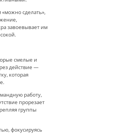
м «можно сделать»,
яжение,
кра завоевывает им
сокой.
торые смелые и
ерез действие —
ку, которая
е.
омандную работу,
сутствие прорезает
крепляя группы
тью, фокусируясь