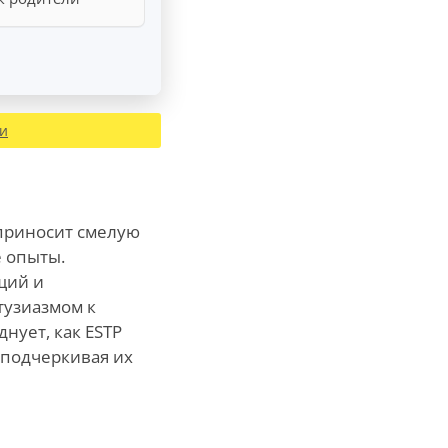
ии
приносит смелую
е опыты.
щий и
тузиазмом к
нует, как ESTP
 подчеркивая их