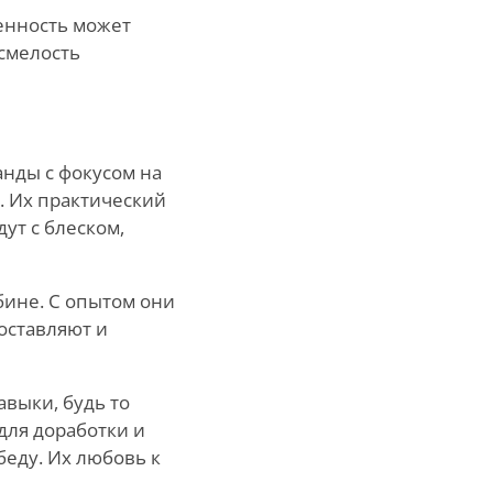
венность может
 смелость
анды с фокусом на
. Их практический
ут с блеском,
бине. С опытом они
оставляют и
авыки, будь то
для доработки и
беду. Их любовь к