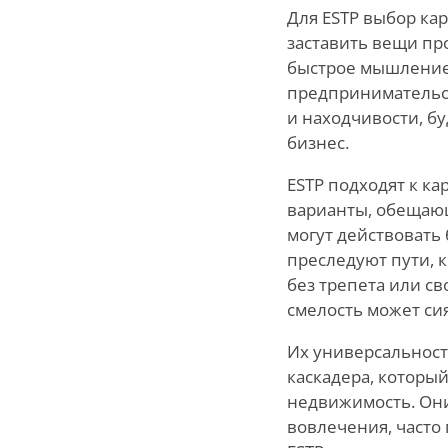
Для ESTP выбор ка
заставить вещи пр
быстрое мышление, 
предпринимательст
и находчивости, бу
бизнес.
ESTP подходят к к
варианты, обещающ
могут действовать
преследуют пути, 
без трепета или св
смелость может сия
Их универсальность
каскадера, которы
недвижимость. Они
вовлечения, часто