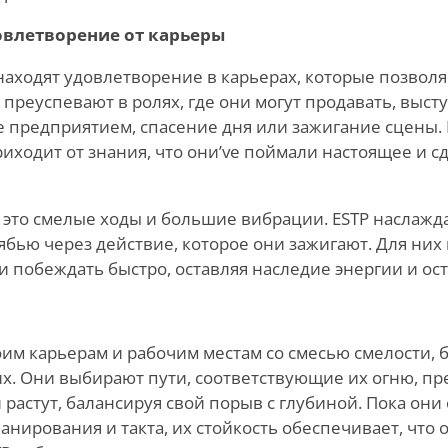
овлетворение от карьеры
находят удовлетворение в карьерах, которые позвол
 преуспевают в ролях, где они могут продавать, выст
е предприятием, спасение дня или зажигание сцены.
иходит от знания, что они
’
ve поймали настоящее и с
это смелые ходы и большие вибрации. ESTP наслаждаю
ябью через действие, которое они зажигают. Для них 
и побеждать быстро, оставляя наследие энергии и ос
оим карьерам и рабочим местам со смесью смелости, 
их. Они выбирают пути, соответствующие их огню, пр
и растут, балансируя свой порыв с глубиной. Пока они
нирования и такта, их стойкость обеспечивает, что 