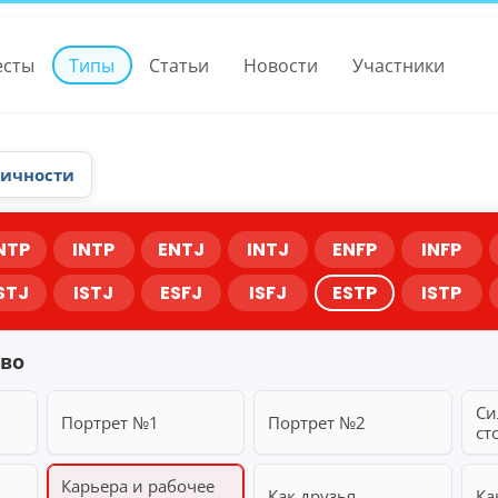
есты
Типы
Статьи
Новости
Участники
личности
NTP
INTP
ENTJ
INTJ
ENFP
INFP
STJ
ISTJ
ESFJ
ISFJ
ESTP
ISTP
тво
Си
Портрет №1
Портрет №2
ст
Карьера и рабочее
Как друзья
Ка