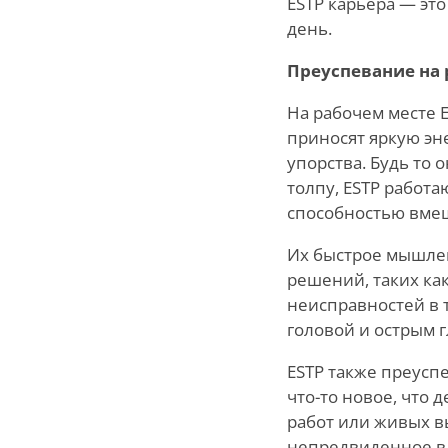
ESTP карьера — это
день.
Преуспевание на 
На рабочем месте 
приносят яркую эн
упорства. Будь то 
толпу, ESTP работа
способностью вмеша
Их быстрое мышлен
решений, таких ка
неисправностей в 
головой и острым 
ESTP также преусп
что-то новое, что 
работ или живых в
непредвиденное в 