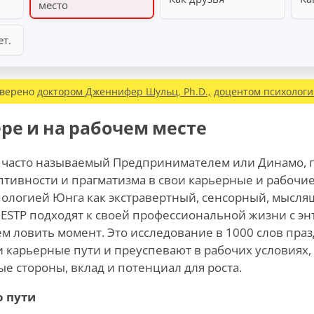
место
ет.
оверено
доктором Дженнифер Шульц, Ph.D.,
доцентом психолог
ере и на рабочем месте
, часто называемый Предпринимателем или Динамо, 
аптивности и прагматизма в свои карьерные и рабочи
ологией Юнга
как экстравертный, сенсорный, мысля
STP подходят к своей профессиональной жизни с эн
 ловить момент. Это исследование в 1000 слов празд
 карьерные пути и преуспевают в рабочих условиях,
е стороны, вклад и потенциал для роста.
о пути