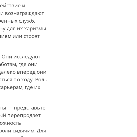
ействие и
 и вознаграждают
тренных служб,
ну для их харизмы
нием или строят
. Они исследуют
ботам, где они
далеко вперед они
ться по ходу. Роль
карьерам, где их
нты — представьте
рый перепродает
можность
роли сидячим. Для