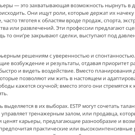
рьеры — это захватывающая возможность нырнуть в д
оисходить. Они ищут роли, которые держат их начеку
часто тяготея к областям вроде продаж, спорта, экс
ва или развлечений. Эти профессии предлагают сце
дь то они
’
ре закрывают сделки, выступают под давле
арьерным решениям с уверенностью и спонтанностью
ие возбуждение и результаты, отдавая приоритет ра
 быстро и видеть воздействие. Вместо планирования 
которые позволяют им жить в настоящем и адаптирова
ободы кажется скучной; вместо этого они стремятся к 
ть.
 выделяется в их выборах. ESTP могут сочетать тала
й управляет тренажерным залом, или продавца, кото
 ценят карьеры, предлагающие разнообразие и воз
 предпочитая практические или высокоинтенсивные 