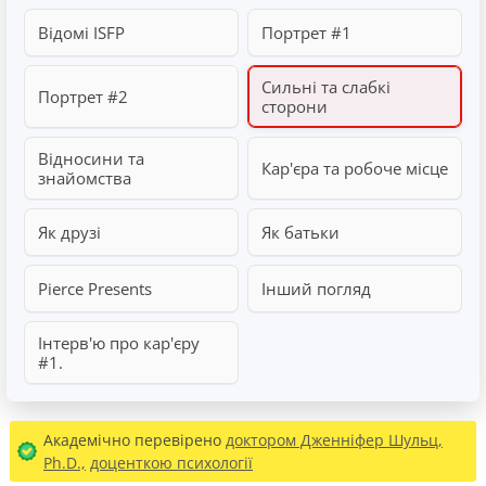
Відомі ISFP
Портрет #1
Сильні та слабкі
Портрет #2
сторони
Відносини та
Кар'єра та робоче місце
знайомства
Як друзі
Як батьки
Pierce Presents
Інший погляд
Інтерв'ю про кар'єру
#1.
Академічно перевірено
доктором Дженніфер Шульц,
Ph.D.,
доценткою психології