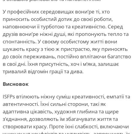
У професійних середовищах вони
’
ре ті, хто
приносить особистий дотик до своєї роботи,
наповнюючи її турботою та креативністю. Серед
друзів вони
’
ре ніжні душі, які пропонують тепло та
спонтанність. У своєму особистому житті вони
шукають красу з тією ж пристрастю, яку приносять
до своїх переживань, постійно вплітаючи багатство
в свої дні. Їхня присутність, хоч і м’яка, залишає
тривалий відгомін грації та дива.
Висновок
ISFPs втілюють ніжну суміш креативності, емпатії та
автентичності. Їхні сильні сторони, такі як
адаптивна цікавість, художня глибина та щире
з’єднання, дозволяють їм збагачувати життя та
створювати красу. Проте їхні слабкості, включаючи
уникнення конфліктів та чутливість, запрошують їх