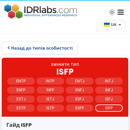
UA
Назад до типів особистості
ЗМІНИТИ ТИП
ISFP
ENTP
INTP
ENTJ
INTJ
ENFP
INFP
ENFJ
INFJ
ESTJ
ISTJ
ESFJ
ISFJ
ESTP
ISTP
ESFP
ISFP
Гайд ISFP