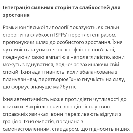
Інтеграція сильних сторін та слабкостей для
зростання
Рамки юнгівської типології
показують, як сильні
сторони та слабкості ISFPs
’
переплетені разом,
пропонуючи шлях до особистого зростання. Їхня
чутливість та уникнення конфліктів пов’язані;
поєднуючи свою емпатію з наполегливістю, вони
можуть з’єднуватися, водночас захищаючи свій
спокій. Їхня адаптивність, коли збалансована з
плануванням, перетворює їхню гнучкість на силу,
що формує значуще майбутнє.
Їхня автентичність може протидіяти чутливості до
критики. Закріплюючи свою цінність у своїх
справжніх язичках, вони переживають відгуки з
грацією. Їхня емпатія, поєднана з
самонастовленням, стає даром, що підносить інших