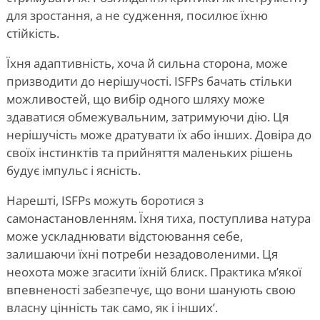
для зростання, а не судження, посилює їхню
стійкість.
Їхня адаптивність, хоча й сильна сторона, може
призводити до нерішучості. ISFPs бачать стільки
можливостей, що вибір одного шляху може
здаватися обмежувальним, затримуючи дію. Ця
нерішучість може дратувати їх або інших. Довіра до
своїх інстинктів та прийняття маленьких рішень
будує імпульс і ясність.
Нарешті, ISFPs можуть боротися з
самонастановленням. Їхня тиха, поступлива натура
може ускладнювати відстоювання себе,
залишаючи їхні потреби незадоволеними. Ця
неохота може згасити їхній блиск. Практика м’якої
впевненості забезпечує, що вони шанують свою
власну цінність так само, як і інших
’
.