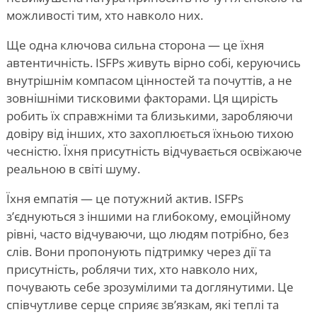
можливості тим, хто навколо них.
Ще одна ключова сильна сторона — це їхня
автентичність. ISFPs живуть вірно собі, керуючись
внутрішнім компасом цінностей та почуттів, а не
зовнішніми тисковими факторами. Ця щирість
робить їх справжніми та близькими, заробляючи
довіру від інших, хто захоплюється їхньою тихою
чесністю. Їхня присутність відчувається освіжаюче
реальною в світі шуму.
Їхня емпатія — це потужний актив. ISFPs
з’єднуються з іншими на глибокому, емоційному
рівні, часто відчуваючи, що людям потрібно, без
слів. Вони пропонують підтримку через дії та
присутність, роблячи тих, хто навколо них,
почувають себе зрозумілими та доглянутими. Це
співчутливе серце сприяє зв’язкам, які теплі та