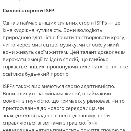
Сильні сторони ISFP
Одна з найчарівніших сильних сторін ISFPs — це
їхня художня чутливість. Вони володіють
природною здатністю бачити та створювати красу,
чи то через мистецтво, музику, чи спосіб, у який
вони живуть своїм життям. Цей талант дозволяє їм
виражати емоції та ідеї в спосіб, що глибоко
торкається інших, пропонуючи тихе натхнення, яке
освітлює будь-який простір.
ISFPs також вирізняються своєю адаптивністю.
Вони пливуть за змінами життя
’
, приймаючи
момент з гнучкістю, що тримає їх у рівновазі. Чи то
пристосування до нового середовища, чи
знаходження радості в несподіваному, вони
справляються зі змінами з грацією. Їхня
невимушена натура приносить почуття спокою та