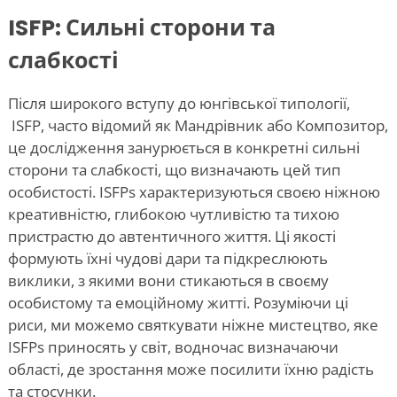
ISFP: Сильні сторони та
слабкості
Після широкого вступу до юнгівської типології,
ISFP, часто відомий як Мандрівник або Композитор,
це дослідження занурюється в конкретні сильні
сторони та слабкості, що визначають цей тип
особистості. ISFPs характеризуються своєю ніжною
креативністю, глибокою чутливістю та тихою
пристрастю до автентичного життя. Ці якості
формують їхні чудові дари та підкреслюють
виклики, з якими вони стикаються в своєму
особистому та емоційному житті. Розуміючи ці
риси, ми можемо святкувати ніжне мистецтво, яке
ISFPs приносять у світ, водночас визначаючи
області, де зростання може посилити їхню радість
та стосунки.