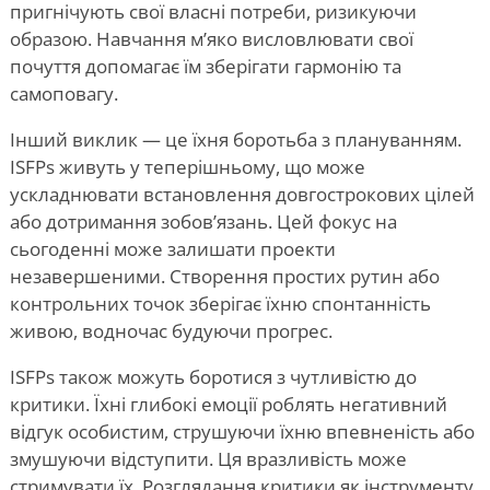
пригнічують свої власні потреби, ризикуючи
образою. Навчання м’яко висловлювати свої
почуття допомагає їм зберігати гармонію та
самоповагу.
Інший виклик — це їхня боротьба з плануванням.
ISFPs живуть у теперішньому, що може
ускладнювати встановлення довгострокових цілей
або дотримання зобов’язань. Цей фокус на
сьогоденні може залишати проекти
незавершеними. Створення простих рутин або
контрольних точок зберігає їхню спонтанність
живою, водночас будуючи прогрес.
ISFPs також можуть боротися з чутливістю до
критики. Їхні глибокі емоції роблять негативний
відгук особистим, струшуючи їхню впевненість або
змушуючи відступити. Ця вразливість може
стримувати їх. Розглядання критики як інструменту