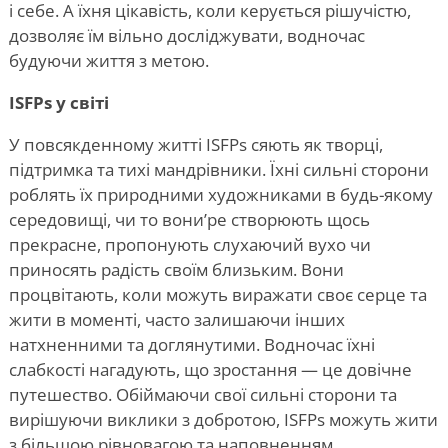
і себе. А їхня цікавість, коли керується рішучістю,
дозволяє їм вільно досліджувати, водночас
будуючи життя з метою.
ISFPs у світі
У повсякденному житті ISFPs сяють як творці,
підтримка та тихі мандрівники. Їхні сильні сторони
роблять їх природними художниками в будь-якому
середовищі, чи то вони
’
ре створюють щось
прекрасне, пропонують слухаючий вухо чи
приносять радість своїм близьким. Вони
процвітають, коли можуть виражати своє серце та
жити в моменті, часто залишаючи інших
натхненними та доглянутими. Водночас їхні
слабкості нагадують, що зростання — це довічне
путешество. Обіймаючи свої сильні сторони та
вирішуючи виклики з добротою, ISFPs можуть жити
з більшою рівновагою та наповненням.